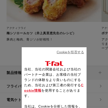
アクティフライ
アク
梅シソロールカツ（井上真里恵先生のレシピ）
ポ
豚肉と梅肉、青ジソが好相性！
ア
り
ー
Cookieを拒否する
当社、当社の関連会社および当社の
製品情報
パートナー企業は、お客様の当社ブ
ランドの体験をより良いものにする
ため、当社および第三者の発行する
C
フライパン・鍋
ookie情報
を使用することがありま
す。
電気ケトル
当社は、Cookieを分析した情報を、