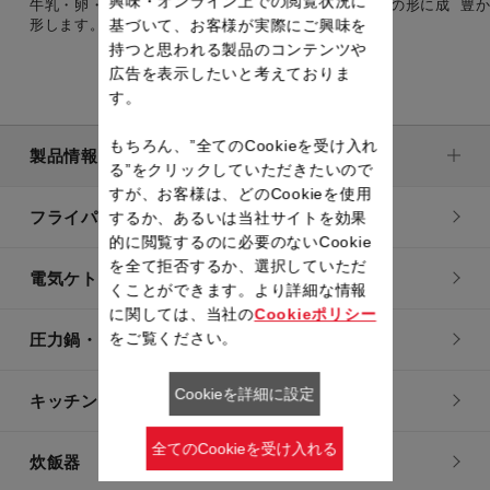
興味・オンライン上での閲覧状況に
牛乳・卵・砂糖が入ったほんのり甘いパン。バゲットの形に成
豊
形します。
基づいて、お客様が実際にご興味を
持つと思われる製品のコンテンツや
広告を表示したいと考えておりま
す。
もちろん、”全てのCookieを受け入れ
製品情報
る”をクリックしていただきたいので
すが、お客様は、どのCookieを使用
フライパン・鍋
するか、あるいは当社サイトを効果
的に閲覧するのに必要のないCookie
を全て拒否するか、選択していただ
電気ケトル
くことができます。より詳細な情報
に関しては、当社の
Cookieポリシー
をご覧ください。
圧力鍋・電気圧力鍋
Cookieを詳細に設定
キッチン用品
全てのCookieを受け入れる
炊飯器