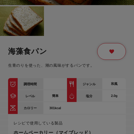
海藻食パン
生青のりを使った、潮の風味がするパンです。
和風
調理時間
ジャンル
簡単
2.0g
レベル
塩分
301kcal
カロリー
レシピで使用している製品
ホームベーカリー（マイブレッド）