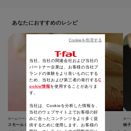
あなたにおすすめのレシピ
Cookieを拒否する
当社、当社の関連会社および当社の
パートナー企業は、お客様の当社ブ
ランドの体験をより良いものにする
ため、当社および第三者の発行する
C
ookie情報
を使用することがありま
す。
当社は、Cookieを分析した情報を、
当社のウェブサイト上でお客様の好
みに合ったコンテンツをより多く提
ホームベーカリー（マイブレッド）
ホー
スモールミルキーバンズ
柚
供するために使用します。お客様の