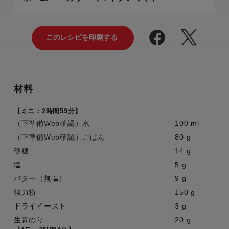
材料
【ミニ：2時間59分】
（下準備Web確認）水
100 ml
（下準備Web確認）ごはん
80 g
砂糖
14 g
塩
5 g
バター（無塩）
9 g
強力粉
150 g
ドライイースト
3 g
生青のり
20 g