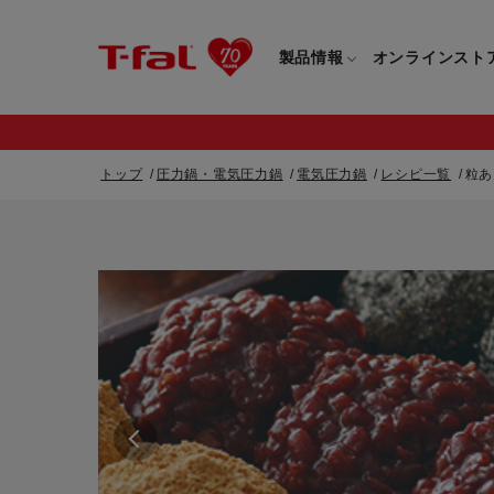
製品情報
オンラインスト
トップ
圧力鍋・電気圧力鍋
電気圧力鍋
レシピ一覧
粒あ
フライパン・鍋一覧
カスタマーサービストップ
フライパン・
すべてのフライパン・鍋一覧
すべてのフライ
重要なお知らせ
取っ手つきフライパン・鍋一覧
取っ手つきフラ
取っ手のとれるフライパン・鍋一覧
取っ手のとれる
電気ケトル一覧
電気ケトル