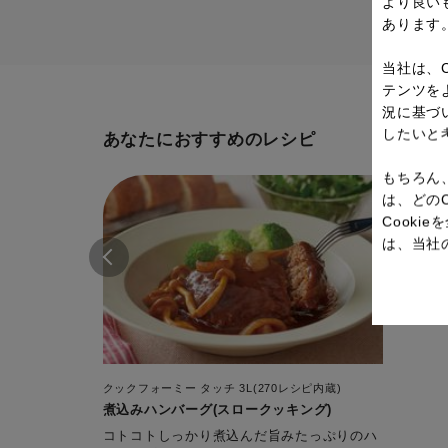
より良い
あります
当社は、
テンツを
況に基づ
したいと
あなたにおすすめのレシピ
もちろん
は、どの
Cook
は、当社
クックフォーミー タッチ 3L(270レシピ内蔵)
煮込みハンバーグ(スロークッキング)
コトコトしっかり煮込んだ旨みたっぷりのハ