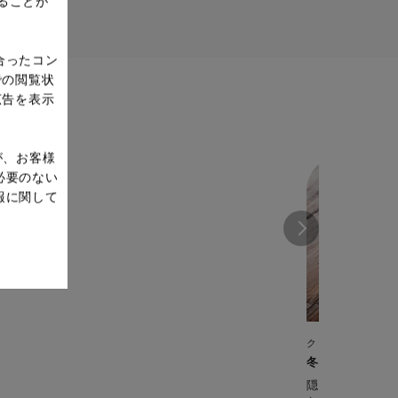
ることが
合ったコン
での閲覧状
広告を表示
が、お客様
必要のない
報に関して
クックフォーミー 
冬野菜の肉だん
隠し味のおろし