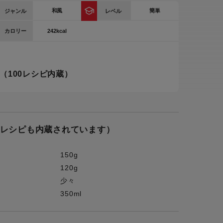
和風
簡単
ジャンル
レベル
ー
ピックアップ
鍋
242kcal
カロリー
ランキング
電
アウトレット一覧
（100レシピ内蔵）
限定製品
生活家電
キャンペーン・特集
ーナー
のレシピも内蔵されています）
品一覧
150g
120g
少々
350ml