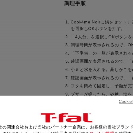
調理手順
Cook4me Noirに鍋をセ
を選択しOKボタンを押す。
「4人分」を選択しOKボタンを
調理時間が表示されるので、O
「下準備」の一覧が表示される
確認画面が表示されるので、「
小豆と水を入れる。蒸しかごを
確認画面が表示されるので、「
フタを閉めて固定し、予熱が完
ブザーが鳴ったら、砂糖、塩を
Cook
レシピ一覧へ戻る
社の関連会社および当社のパートナー企業は、お客様の当社ブラン