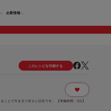
企業情報
電
ギフト
取扱説明書
保証について
せ
調理家電
ギフト・プレゼント特集
修理について
わせ
メーカー
ギフトラッピング対象製品一覧
覧
・ブレンダー
部品注文について
レンダー
セール
ることで引き立つ甘さに注目です。 【準備時間：3分】
ロセッサー
セール対象製品一覧
調理器