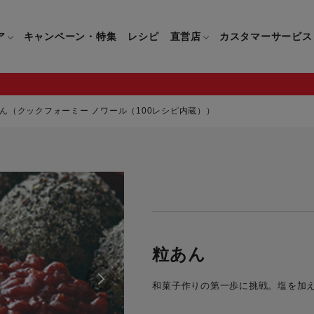
ア
キャンペーン・特集
レシピ
直営店
カスタマーサービス
ん（クックフォーミー ノワール（100レシピ内蔵））
鍋
よくあるご質問
キッチン用品一覧
キッチン用品
企業情報トップ
直営店情報
お問い合わせ
調理家電一覧
調理家
パン・鍋
製品についてのよくあるご質問
すべてのキッチン用品一覧
すべてのキッチン用品
製品についてのお問い合わ
すべての調理家電一覧
すべての
ティファールについて
直営店限定製品一覧
イパン・鍋
ご購入についてのよくあるご質問
キッチンナイフ(包丁)一覧
キッチンナイフ(包丁)
ご購入についてのお問い合
コーヒーメーカー一覧
コーヒー
ティファールの歴史
フライパン・鍋
ティファール会員に関するよくある
マルチみじん切り器一覧
マルチみじん切り器
ミキサー・ブレンダー一
ミキサー
粒あん
ご質問
保存容器一覧
保存容器
ハンドブレンダー一覧
ハンドブ
CM・ブランド動画
和菓子作りの第一歩に挑戦。塩を加え
ドリンクウェア一覧
ドリンクウェア
フードプロセッサー一覧
フードプ
グループセブジャパン
キッチンツール一覧
キッチンツール
卓上IH調理器一覧
卓上IH