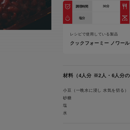
トル
30
分
調理時間
カトラリー一覧
カトラリー
トースター一覧
トースタ
カスタマーハラスメント
電気圧力鍋一覧
電気圧力
塩分
について
圧力鍋
炊飯器一覧
炊飯器
レシピで使用している製品
採用情報
生活家電一覧
生活家
・電気圧力鍋
すべての炊飯器一覧
すべての炊飯器
クックフォーミー ノワール
すべての生活家電一覧
すべての
毛玉クリーナー一覧
毛玉クリ
アイロン・衣類スチーマー一覧
アイロン・衣類スチーマー
加湿器一覧
加湿器
材料（4人分 ※2人・6人分
すべてのアイロン・衣類スチーマー
すべてのアイロン・衣類スチーマー
一覧
衣類スチーマーアイロン兼用タイプ
終売製
衣類スチーマーアイロン兼用タイプ
(2way)
小豆（一晩水に浸し 水気を切る）
(2way)一覧
砂糖
衣類スチーマー専用タイプ(1way)
衣類スチーマー専用タイプ(1way)一
塩
覧
スチームアイロン
水
スチームアイロン一覧