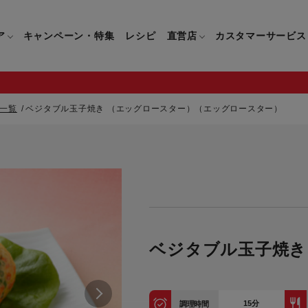
ア
キャンペーン・特集
レシピ
直営店
カスタマーサービス
一覧
ベジタブル玉子焼き （エッグロースター）（エッグロースター）
鍋
よくあるご質問
キッチン用品一覧
キッチン用品
企業情報トップ
直営店情報
お問い合わせ
調理家電一覧
調理家
パン・鍋
製品についてのよくあるご質問
すべてのキッチン用品一覧
すべてのキッチン用品
製品についてのお問い合わ
すべての調理家電一覧
すべての
ティファールについて
直営店限定製品一覧
イパン・鍋
ご購入についてのよくあるご質問
キッチンナイフ(包丁)一覧
キッチンナイフ(包丁)
ご購入についてのお問い合
コーヒーメーカー一覧
コーヒー
ティファールの歴史
フライパン・鍋
ティファール会員に関するよくある
マルチみじん切り器一覧
マルチみじん切り器
ミキサー・ブレンダー一
ミキサー
ベジタブル玉子焼き
ご質問
保存容器一覧
保存容器
ハンドブレンダー一覧
ハンドブ
CM・ブランド動画
ドリンクウェア一覧
ドリンクウェア
フードプロセッサー一覧
フードプ
グループセブジャパン
キッチンツール一覧
キッチンツール
卓上IH調理器一覧
卓上IH
15
分
調理時間