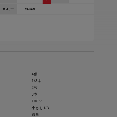
ー
403kcal
カロリー
ピックアップ
鍋
ランキング
電
アウトレット一覧
限定製品
生活家電
キャンペーン・特集
ーナー
4個
品一覧
1/3本
2枚
3本
100cc
小さじ1/3
適量