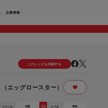
企業情報
電
ギフト
取扱説明書
保証について
せ
調理家電
ギフト・プレゼント特集
修理について
わせ
メーカー
ギフトラッピング対象製品一覧
覧
・ブレンダー
部品注文について
 （エッグロースター）
レンダー
セール
ロセッサー
セール対象製品一覧
調理器
和風
簡単
ジャンル
レベル