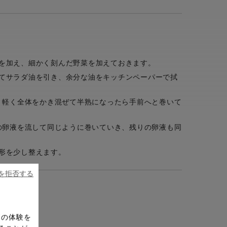
を加え、細かく刻んだ野菜を加えておきます。
てサラダ油を引き、余分な油をキッチンペーパーで拭
げ、軽く全体をかき混ぜて半熟になったら手前へと巻いて
3の卵液を流して同じように巻いていき、残りの卵液も同
形を少し整えます。
ieを拒否する
ドの体験を