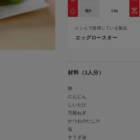
トル
カトラリー一覧
カトラリー
トースター一覧
トースタ
3.2g
塩分
カスタマーハラスメント
電気圧力鍋一覧
電気圧力
について
圧力鍋
レシピで使用している製品
炊飯器一覧
炊飯器
採用情報
エッグロースター
生活家電一覧
生活家
・電気圧力鍋
すべての炊飯器一覧
すべての炊飯器
すべての生活家電一覧
すべての
毛玉クリーナー一覧
毛玉クリ
アイロン・衣類スチーマー一覧
アイロン・衣類スチーマー
材料（1人分）
加湿器一覧
加湿器
すべてのアイロン・衣類スチーマー
すべてのアイロン・衣類スチーマー
一覧
卵
衣類スチーマーアイロン兼用タイプ
終売製
衣類スチーマーアイロン兼用タイプ
(2way)
にんじん
(2way)一覧
しいたけ
衣類スチーマー専用タイプ(1way)
衣類スチーマー専用タイプ(1way)一
万能ねぎ
覧
スチームアイロン
かつおのだし汁
スチームアイロン一覧
塩
サラダ油