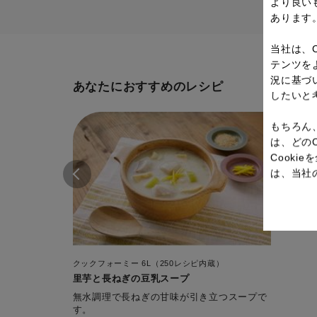
より良い
あります
当社は、
テンツを
況に基づ
あなたにおすすめのレシピ
したいと
もちろん
は、どの
Cook
は、当社
クックフォーミー 6L（250レシピ内蔵）
里芋と長ねぎの豆乳スープ
無水調理で長ねぎの甘味が引き立つスープで
す。