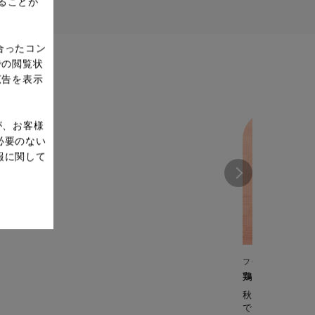
ることが
合ったコン
での閲覧状
広告を表示
が、お客様
必要のない
報に関して
フライパン・鍋
鶏だんごとせり
秋田県の名物料
で作ります。鶏