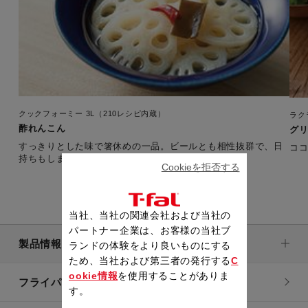
クックフォーミー 3L（210レシピ内蔵）
ラク
酢れんこん
グ
すっきりとした味で箸休めの一品。ビールとも相性抜群で、日
コ
持ちもします。 【準備時間：5分】
Cookieを拒否する
当社、当社の関連会社および当社の
パートナー企業は、お客様の当社ブ
製品情報
ランドの体験をより良いものにする
ため、当社および第三者の発行する
C
ookie情報
を使用することがありま
フライパン・鍋
す。