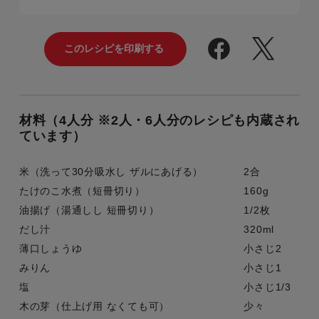
材料（4人分 ※2人・6人分のレシピも内蔵され
ています）
米（洗って30分吸水し ザルにあげる）
2合
たけのこ水煮（短冊切り）
160g
油揚げ（湯通しし 短冊切り）
1/2枚
だし汁
320ml
薄口しょうゆ
小さじ2
みりん
小さじ1
塩
小さじ1/3
木の芽（仕上げ用 なくても可）
少々