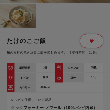
たけのこご飯
旬の素材の炊き込みご飯を楽しめます。 【準備時間：10分】
3
分
和風
調理時間
ジャンル
簡単
1.1g
レベル
塩分
485kcal
カロリー
レシピで使用している製品
クックフォーミー ノワール（100レシピ内蔵）