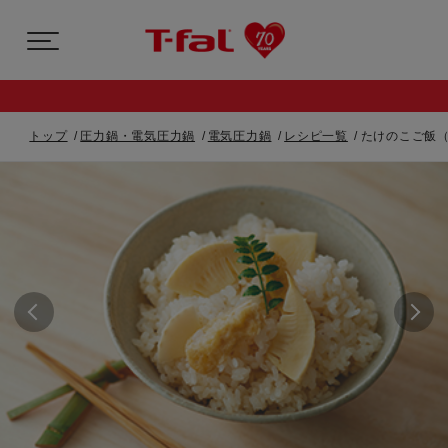
トップ
圧力鍋・電気圧力鍋
電気圧力鍋
レシピ一覧
たけのこご飯（