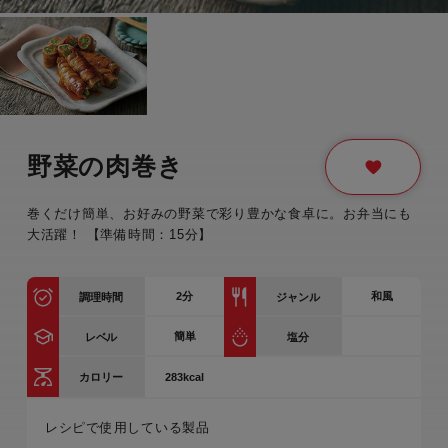
野菜の肉巻き
巻くだけ簡単、お好みの野菜で彩り豊かな食卓に。お弁当にも
大活躍！ 【準備時間：15分】
2
分
和風
調理時間
ジャンル
簡単
レベル
塩分
283kcal
カロリー
レシピで使用している製品