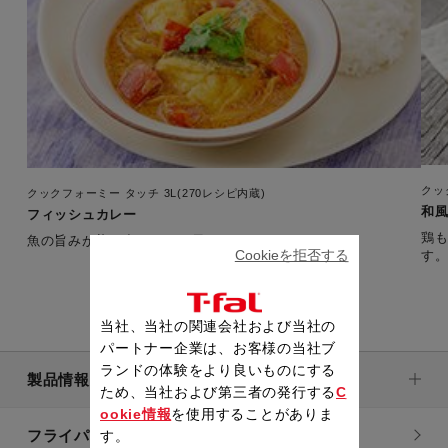
クッ
クックフォーミー タッチ 3L(270レシピ内蔵)
和
フィッシュカレー
鶏
魚の旨みが染み出たインド風ココナッツカレーです。
Cookieを拒否する
当社、当社の関連会社および当社の
パートナー企業は、お客様の当社ブ
ランドの体験をより良いものにする
製品情報
ため、当社および第三者の発行する
C
ookie情報
を使用することがありま
フライパン・鍋
す。