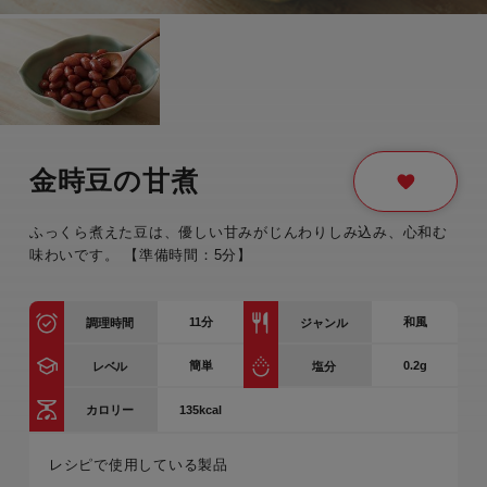
金時豆の甘煮
ふっくら煮えた豆は、優しい甘みがじんわりしみ込み、心和む
味わいです。 【準備時間：5分】
11
分
和風
調理時間
ジャンル
簡単
0.2g
レベル
塩分
135kcal
カロリー
レシピで使用している製品