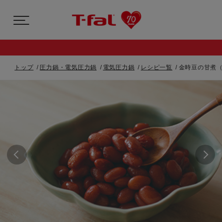
トップ
圧力鍋・電気圧力鍋
電気圧力鍋
レシピ一覧
金時豆の甘煮（