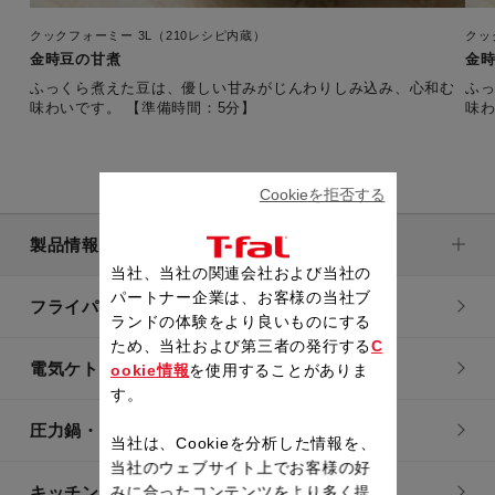
クックフォーミー 3L（210レシピ内蔵）
クッ
金時豆の甘煮
金
ふっくら煮えた豆は、優しい甘みがじんわりしみ込み、心和む
ふ
味わいです。 【準備時間：5分】
Cookieを拒否する
製品情報
当社、当社の関連会社および当社の
パートナー企業は、お客様の当社ブ
フライパン・鍋
ランドの体験をより良いものにする
ため、当社および第三者の発行する
C
電気ケトル
ookie情報
を使用することがありま
す。
圧力鍋・電気圧力鍋
当社は、Cookieを分析した情報を、
当社のウェブサイト上でお客様の好
キッチン用品
みに合ったコンテンツをより多く提