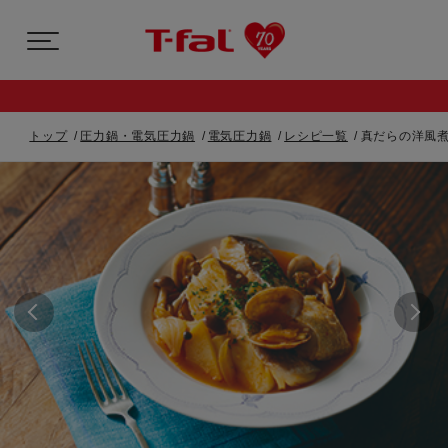
トップ
圧力鍋・電気圧力鍋
電気圧力鍋
レシピ一覧
真だらの洋風煮