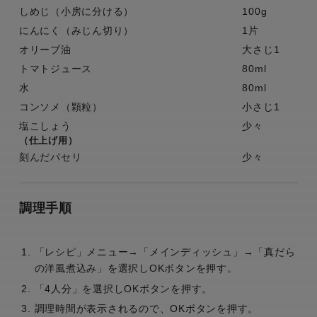
しめじ（小房に分ける）
100g
にんにく（みじん切り）
1片
オリーブ油
大さじ1
トマトジュース
80ml
水
80ml
コンソメ（顆粒）
小さじ1
塩こしょう
少々
（仕上げ用）
刻んだパセリ
少々
調理手順
「レシピ」メニュー→「メインディッシュ」→「真だら
の洋風煮込み」を選択しOKボタンを押す。
「4人分」を選択しOKボタンを押す。
調理時間が表示されるので、OKボタンを押す。