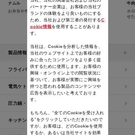
ナムル
牛肉
パートナー企業は、お客様の当社ブ
お弁当や作り置きにも便利な簡単ナムル。
ホ
ランドの体験をより良いものにする
せ
ため、当社および第三者の発行する
C
ookie情報
を使用することがありま
す。
当社は、Cookieを分析した情報を、
製品情報
当社のウェブサイト上でお客様の好
みに合ったコンテンツをより多く提
供するために使用します。お客様の
フライパン・鍋
興味・オンライン上での閲覧状況に
基づいて、お客様が実際にご興味を
持つと思われる製品のコンテンツや
電気ケトル
広告を表示したいと考えておりま
す。
圧力鍋・電気圧力鍋
もちろん、”全てのCookieを受け入れ
る”をクリックしていただきたいので
キッチン用品
すが、お客様は、どのCookieを使用
するか、あるいは当社サイトを効果