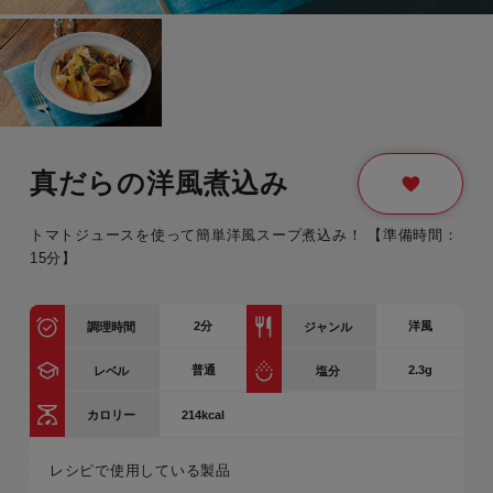
真だらの洋風煮込み
トマトジュースを使って簡単洋風スープ煮込み！ 【準備時間：
15分】
2
分
洋風
調理時間
ジャンル
普通
2.3g
レベル
塩分
214kcal
カロリー
レシピで使用している製品