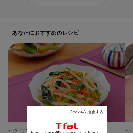
あなたにおすすめのレシピ
Cookieを拒否する
クックフォーミー タッチ 3L(270レシピ内蔵)
クッ
当社、当社の関連会社および当社の