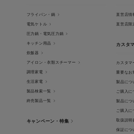
フライパン・鍋
直営店情
電気ケトル
直営店限
圧力鍋・電気圧力鍋
キッチン用品
カスタ
炊飯器
アイロン・衣類スチーマー
カスタマ
調理家電
重要なお
生活家電
製品につ
製品検索一覧
ご購入に
終売製品一覧
製品につ
ご購入に
取扱説明
キャンペーン・特集
保証につ