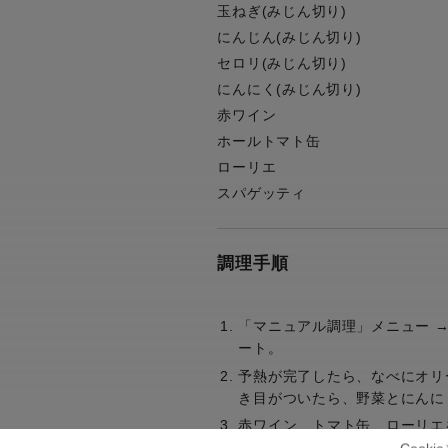
玉ねぎ(みじん切り)
にんじん(みじん切り)
セロリ(みじん切り)
にんにく(みじん切り)
赤ワイン
ホールトマト缶
ローリエ
スパゲッティ
調理手順
「マニュアル調理」メニュー →
ート。
予熱が完了したら、なべにオリ
き目がついたら、野菜とにんに
赤ワイン、トマト缶、ローリエ