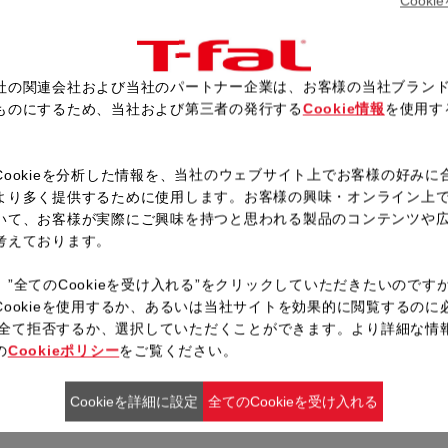
Cook
「マニュアル調理」メニュー →
タート。
圧力が抜け調理が終了したら、
10分保温し、茹でたスパゲッ
社の関連会社および当社のパートナー企業は、お客様の当社ブラン
ものにするため、当社および第三者の発行する
Cookie情報
を使用す
。
Cookieを分析した情報を、当社のウェブサイト上でお客様の好みに
レシピ一覧へ戻る
より多く提供するために使用します。お客様の興味・オンライン上
いて、お客様が実際にご興味を持つと思われる製品のコンテンツや
考えております。
、”全てのCookieを受け入れる”をクリックしていただきたいのです
Cookieを使用するか、あるいは当社サイトを効果的に閲覧するのに
ieを全て拒否するか、選択していただくことができます。より詳細な情
の
Cookieポリシー
をご覧ください。
Cookieを詳細に設定
全てのCookieを受け入れる