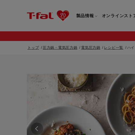
製品情報
オンラインスト
トップ
圧力鍋・電気圧力鍋
電気圧力鍋
レシピ一覧
ハイ
フライパン・鍋一覧
カスタマーサービストップ
フライパン・
すべてのフライパン・鍋一覧
すべてのフライ
重要なお知らせ
取っ手つきフライパン・鍋一覧
取っ手つきフラ
取っ手のとれるフライパン・鍋一覧
取っ手のとれる
電気ケトル一覧
電気ケトル