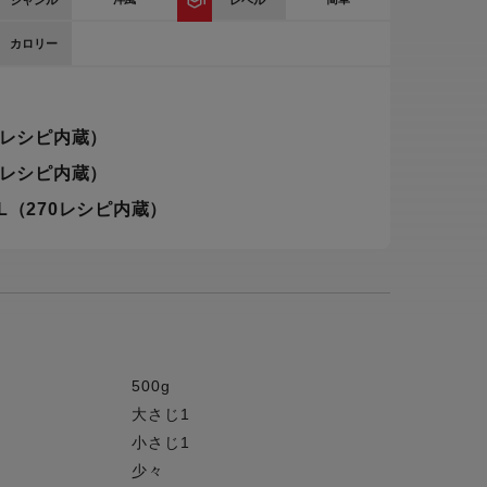
ジャンル
レベル
ー
カロリー
ピックアップ
鍋
ランキング
電
0レシピ内蔵）
アウトレット一覧
0レシピ内蔵）
限定製品
生活家電
L（270レシピ内蔵）
キャンペーン・特集
ーナー
品一覧
500g
大さじ1
小さじ1
少々