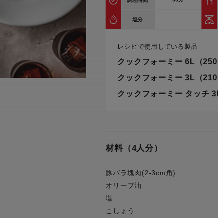
調理時間
トル
カトラリー一覧
カトラリー
トースター一覧
トースタ
塩分
カスタマーハラスメント
電気圧力鍋一覧
電気圧力
について
圧力鍋
炊飯器一覧
炊飯器
レシピで使用している製品
採用情報
生活家電一覧
生活家
クックフォーミー 6L（25
・電気圧力鍋
すべての炊飯器一覧
すべての炊飯器
クックフォーミー 3L（21
すべての生活家電一覧
すべての
クックフォーミー タッチ 3
毛玉クリーナー一覧
毛玉クリ
アイロン・衣類スチーマー一覧
アイロン・衣類スチーマー
加湿器一覧
加湿器
すべてのアイロン・衣類スチーマー
すべてのアイロン・衣類スチーマー
一覧
衣類スチーマーアイロン兼用タイプ
材料（4人分）
終売製
衣類スチーマーアイロン兼用タイプ
(2way)
(2way)一覧
衣類スチーマー専用タイプ(1way)
豚バラ塊肉(2-3cm角)
衣類スチーマー専用タイプ(1way)一
覧
スチームアイロン
オリーブ油
スチームアイロン一覧
塩
こしょう