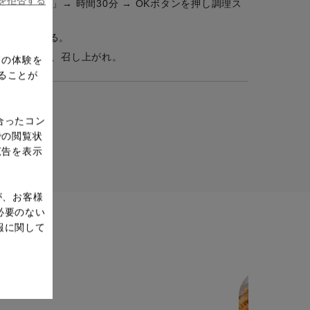
ieを拒否する
「圧力調理」→ 時間30分 → OKボタンを押し調理ス
ふたを開ける。
ティに添えて、召し上がれ。
ドの体験を
ることが
合ったコン
での閲覧状
広告を表示
が、お客様
必要のない
報に関して