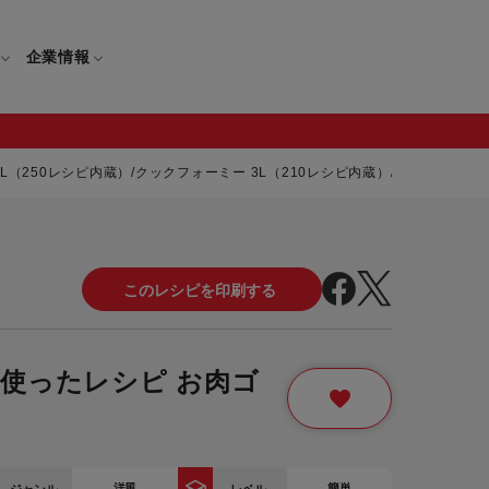
企業情報
250レシピ内蔵）/クックフォーミー 3L（210レシピ内蔵）/クックフォーミー
電
ギフト
取扱説明書
保証について
せ
調理家電
ギフト・プレゼント特集
修理について
わせ
メーカー
ギフトラッピング対象製品一覧
使ったレシピ お肉ゴ
覧
・ブレンダー
部品注文について
タ
レンダー
セール
ロセッサー
セール対象製品一覧
調理器
洋風
簡単