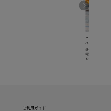
クックフォーミー 
ペスカトーレ(1
雑誌「ESSE」
曜レシピ。 魚
ご利用ガイド