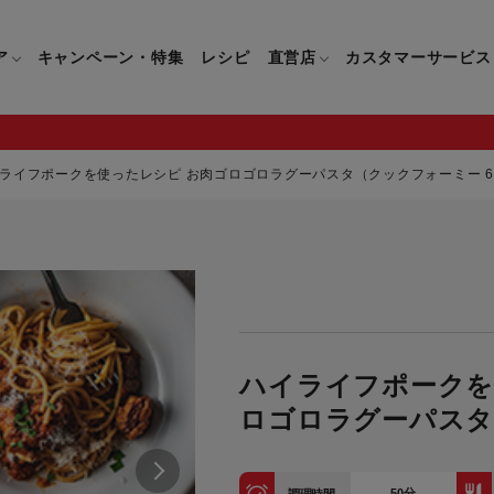
ア
キャンペーン・特集
レシピ
直営店
カスタマーサービス
ライフポークを使ったレシピ お肉ゴロゴロラグーパスタ（クックフォーミー 6L（
鍋
よくあるご質問
キッチン用品一覧
キッチン用品
企業情報トップ
直営店情報
お問い合わせ
調理家電一覧
調理家
パン・鍋
製品についてのよくあるご質問
すべてのキッチン用品一覧
すべてのキッチン用品
製品についてのお問い合わ
すべての調理家電一覧
すべての
ティファールについて
直営店限定製品一覧
イパン・鍋
ご購入についてのよくあるご質問
キッチンナイフ(包丁)一覧
キッチンナイフ(包丁)
ご購入についてのお問い合
コーヒーメーカー一覧
コーヒー
ティファールの歴史
ハイライフポークを
フライパン・鍋
ティファール会員に関するよくある
マルチみじん切り器一覧
マルチみじん切り器
ミキサー・ブレンダー一
ミキサー
ご質問
ロゴロラグーパス
保存容器一覧
保存容器
ハンドブレンダー一覧
ハンドブ
CM・ブランド動画
ドリンクウェア一覧
ドリンクウェア
フードプロセッサー一覧
フードプ
グループセブジャパン
キッチンツール一覧
キッチンツール
卓上IH調理器一覧
卓上IH
50
分