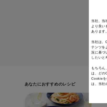
当社、当
より良い
あります
当社は、
テンツを
況に基づ
したいと
もちろん
は、どの
Cook
は、当社
あなたにおすすめのレシピ