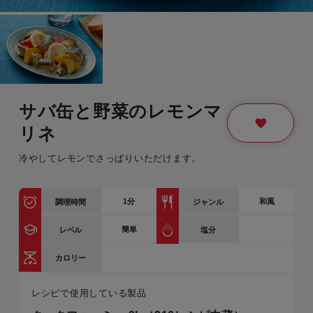
サバ缶と野菜のレモンマ
リネ
冷やしてレモンでさっぱりいただけます。
1
分
和風
調理時間
ジャンル
簡単
レベル
塩分
カロリー
レシピで使用している製品