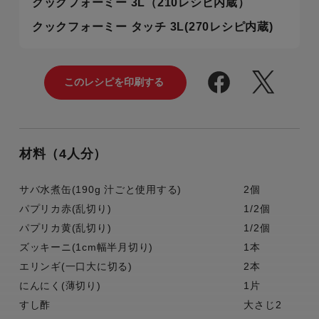
クックフォーミー 3L（210レシピ内蔵）
クックフォーミー タッチ 3L(270レシピ内蔵)
材料（4人分）
サバ水煮缶(190g 汁ごと使用する)
2個
パプリカ赤(乱切り)
1/2個
パプリカ黄(乱切り)
1/2個
ズッキーニ(1cm幅半月切り)
1本
エリンギ(一口大に切る)
2本
にんにく(薄切り)
1片
すし酢
大さじ2