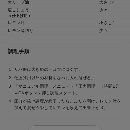
オリーブ油
大さじ4
塩こしょう
少々
＜仕上げ用＞
レモン汁
小さじ2
レモン薄切り
少々
調理手順
サバ缶は大きめの一口大にほぐす。
仕上げ用以外の材料をなべに入れ混ぜる。
「マニュアル調理」メニュー→「圧力調理」→時間1分
→OKボタンを押し調理スタート。
圧力が抜け調理が終了したら、ふたを開け、レモン汁を
加えて混ぜ冷やしてレモンを添えて出来上がり。