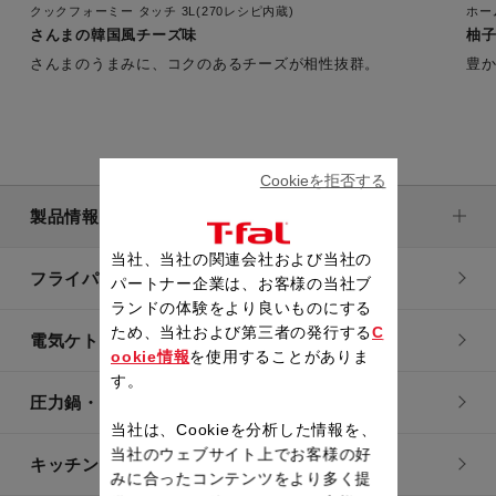
クックフォーミー タッチ 3L(270レシピ内蔵)
ホー
さんまの韓国風チーズ味
柚
さんまのうまみに、コクのあるチーズが相性抜群。
豊
Cookieを拒否する
製品情報
当社、当社の関連会社および当社の
フライパン・鍋
パートナー企業は、お客様の当社ブ
ランドの体験をより良いものにする
ため、当社および第三者の発行する
C
電気ケトル
ookie情報
を使用することがありま
す。
圧力鍋・電気圧力鍋
当社は、Cookieを分析した情報を、
当社のウェブサイト上でお客様の好
キッチン用品
みに合ったコンテンツをより多く提