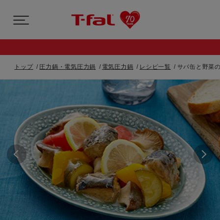
トップ
圧力鍋・電気圧力鍋
電気圧力鍋
レシピ一覧
サバ缶と野菜の