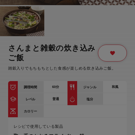
さんまと雑穀の炊き込み
ご飯
雑穀入りでもちもちとした食感が楽しめる炊き込みご飯。
60
分
和風
調理時間
ジャンル
普通
レベル
塩分
カロリー
レシピで使用している製品