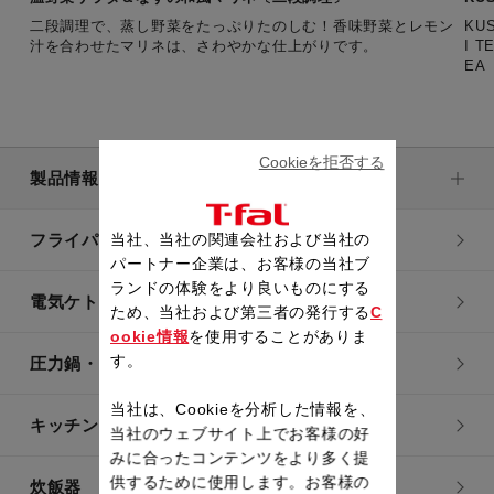
二段調理で、蒸し野菜をたっぷりたのしむ！香味野菜とレモン
KU
汁を合わせたマリネは、さわやかな仕上がりです。
I 
E
ス
Cookieを拒否する
製品情報
フライパン・鍋
当社、当社の関連会社および当社の
パートナー企業は、お客様の当社ブ
ランドの体験をより良いものにする
電気ケトル
ため、当社および第三者の発行する
C
ookie情報
を使用することがありま
す。
圧力鍋・電気圧力鍋
当社は、Cookieを分析した情報を、
キッチン用品
当社のウェブサイト上でお客様の好
みに合ったコンテンツをより多く提
供するために使用します。お客様の
炊飯器