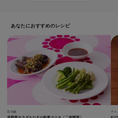
あなたにおすすめのレシピ
圧力鍋
テイエ
温野菜サラダ＆なすの和風マリネ〔二段調理〕
KU