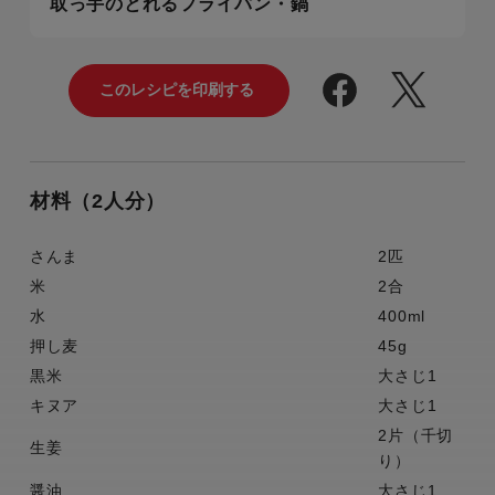
取っ手のとれるフライパン・鍋
材料（2人分）
さんま
2匹
米
2合
水
400ml
押し麦
45g
黒米
大さじ1
キヌア
大さじ1
2片（千切
生姜
り）
醤油
大さじ1