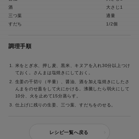
酒
大さじ1
三つ葉
適量
すだち
1/2個
調理手順
米をとぎ水、押し麦、黒米、キヌアを入れ30分以上つけ
ておく。さんまは塩焼きにしておく。
生姜の千切り（半量）、醤油、酒を加え塩焼きにしたさ
んまをのせ蓋をして火にかける。沸騰したら弱火にして
10分、火を止めて15分蒸らす。
仕上げに残りの生姜、三つ葉、すだちをのせる。
レシピ一覧へ戻る