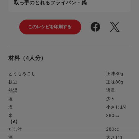
取っ手のとれるフライパン・鍋
材料（4人分）
とうもろこし
正味80g
枝豆
正味80g
熱湯
適量
塩
少々
塩
小さじ1/4
米
280cc
【A】
だし汁
280cc
酒
大さじ1