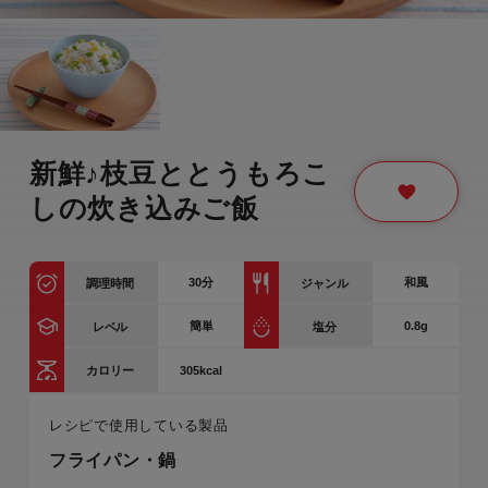
新鮮♪枝豆ととうもろこ
しの炊き込みご飯
30
分
和風
調理時間
ジャンル
簡単
0.8g
レベル
塩分
305kcal
カロリー
レシピで使用している製品
フライパン・鍋