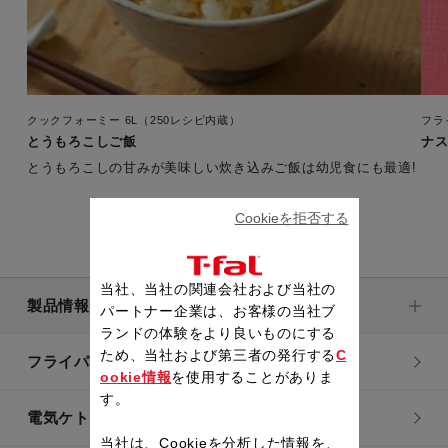
クックフォーミー 6L（250レシピ内蔵）
フラ
とうもろこしご飯
ナ
とうもろこしの甘みが美味しい炊き込みご飯は幼児食にも最適!
Cookieを拒否する
当社、当社の関連会社および当社の
製品情報
パートナー企業は、お客様の当社ブ
ランドの体験をより良いものにする
ため、当社および第三者の発行する
C
フライパン・鍋
ookie情報
を使用することがありま
す。
電気ケトル
当社は、Cookieを分析した情報を、