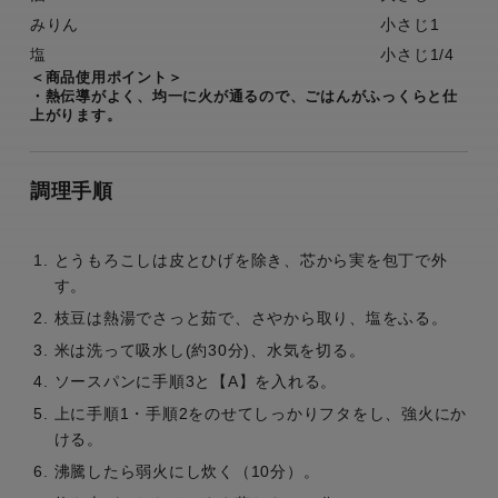
みりん
小さじ1
塩
小さじ1/4
＜商品使用ポイント＞
・熱伝導がよく、均一に火が通るので、ごはんがふっくらと仕
上がります。
調理手順
とうもろこしは皮とひげを除き、芯から実を包丁で外
す。
枝豆は熱湯でさっと茹で、さやから取り、塩をふる。
米は洗って吸水し(約30分)、水気を切る。
ソースパンに手順3と【A】を入れる。
上に手順1・手順2をのせてしっかりフタをし、強火にか
ける。
沸騰したら弱火にし炊く（10分）。