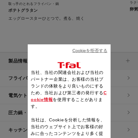
ラク
取っ手のとれるフライパン・鍋
卵
ポテトグラタン
エッグロースターひとつで。煮る、焼く
Cookieを拒否する
製品情報
当社、当社の関連会社および当社の
フライパン・鍋
パートナー企業は、お客様の当社ブ
ランドの体験をより良いものにする
ため、当社および第三者の発行する
C
電気ケトル
ookie情報
を使用することがありま
す。
圧力鍋・電気圧力鍋
当社は、Cookieを分析した情報を、
当社のウェブサイト上でお客様の好
キッチン用品
みに合ったコンテンツをより多く提