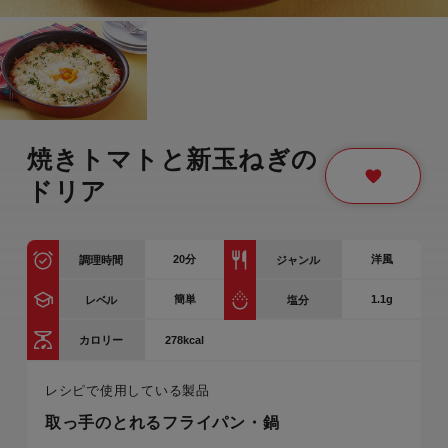
焼きトマトと新玉ねぎの
ドリア
20
分
洋風
調理時間
ジャンル
簡単
1.1g
レベル
塩分
278kcal
カロリー
レシピで使用している製品
取っ手のとれるフライパン・鍋