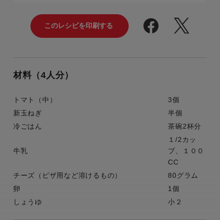
材料（4人分）
トマト（中）
3個
新玉ねぎ
半個
冷ごはん
茶碗2杯分
１/2カッ
牛乳
プ、１００
CC
チーズ（ピザ用など溶けるもの）
80グラム
卵
1個
しょうゆ
小２