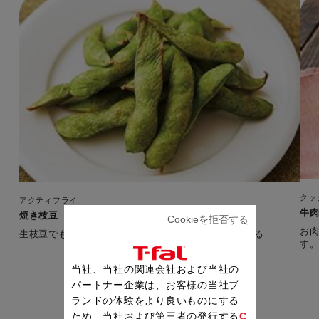
クッ
アクティフライ
牛
焼き枝豆（井上真里恵先生のレシピ）
Cookieを拒否する
お
生枝豆でも、冷凍枝豆でも、どちらでもおいしくできる
当社、当社の関連会社および当社の
パートナー企業は、お客様の当社ブ
ランドの体験をより良いものにする
ため、当社および第三者の発行する
C