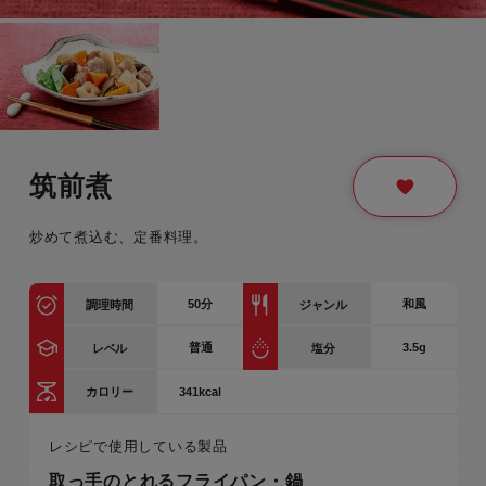
筑前煮
炒めて煮込む、定番料理。
50
分
和風
調理時間
ジャンル
普通
3.5g
レベル
塩分
341kcal
カロリー
レシピで使用している製品
取っ手のとれるフライパン・鍋