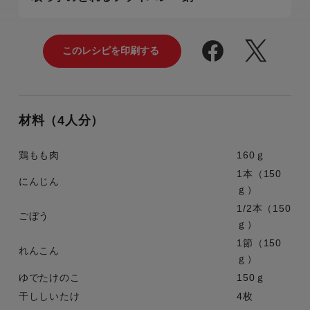
材料（4人分）
鶏もも肉
160ｇ
1本（150
にんじん
ｇ）
1/2本（150
ごぼう
ｇ）
1節（150
れんこん
ｇ）
ゆでたけのこ
150ｇ
干ししいたけ
4枚