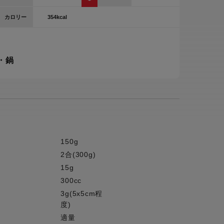
ー
354kcal
カロリー
ピックアップ
鍋
ランキング
・鍋
電
アウトレット一覧
限定製品
生活家電
キャンペーン・特集
ーナー
150g
品一覧
2合(300g)
15g
300cc
3g(5x5cm程
度)
適量