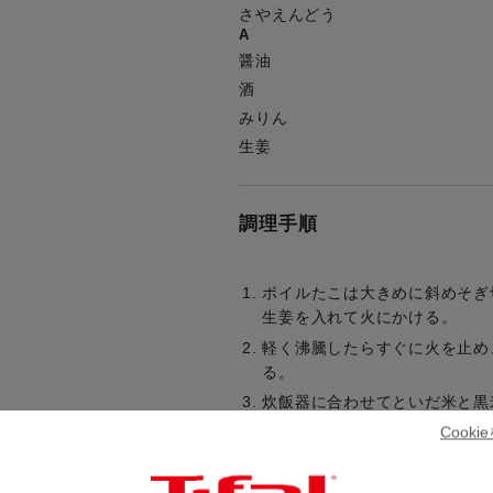
さやえんどう
A
醤油
酒
みりん
生姜
調理手順
ボイルたこは大きめに斜めそぎ
生姜を入れて火にかける。
軽く沸騰したらすぐに火を止め
る。
炊飯器に合わせてといだ米と黒
る。
Cook
炊きあがったら手順2のソテー
ゆでたさやえんどうの千切りを