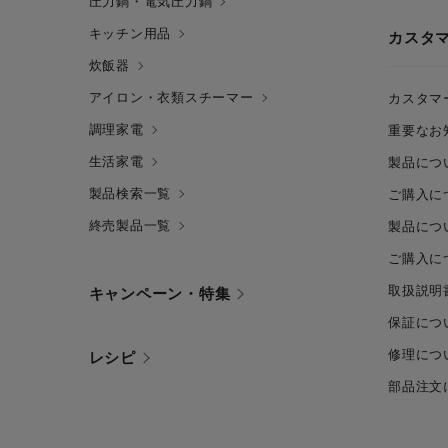
圧力鍋・電気圧力鍋
キッチン用品
カスタ
炊飯器
アイロン・衣類スチーマー
カスタマ
調理家電
重要なお
生活家電
製品につ
製品検索一覧
ご購入に
終売製品一覧
製品につ
ご購入に
取扱説明
キャンペーン・特集
保証につ
修理につ
レシピ
部品注文