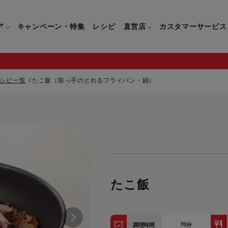
ア
キャンペーン・特集
レシピ
直営店
カスタマーサービス
シピ一覧
たこ飯（取っ手のとれるフライパン・鍋）
鍋
よくあるご質問
キッチン用品一覧
キッチン用品
企業情報トップ
直営店情報
お問い合わせ
調理家電一覧
調理家
パン・鍋
製品についてのよくあるご質問
すべてのキッチン用品一覧
すべてのキッチン用品
製品についてのお問い合わ
すべての調理家電一覧
すべての
ティファールについて
直営店限定製品一覧
イパン・鍋
ご購入についてのよくあるご質問
キッチンナイフ(包丁)一覧
キッチンナイフ(包丁)
ご購入についてのお問い合
コーヒーメーカー一覧
コーヒー
ティファールの歴史
フライパン・鍋
ティファール会員に関するよくある
マルチみじん切り器一覧
マルチみじん切り器
ミキサー・ブレンダー一
ミキサー
たこ飯
ご質問
保存容器一覧
保存容器
ハンドブレンダー一覧
ハンドブ
CM・ブランド動画
ドリンクウェア一覧
ドリンクウェア
フードプロセッサー一覧
フードプ
グループセブジャパン
キッチンツール一覧
キッチンツール
卓上IH調理器一覧
卓上IH
70
分
調理時間