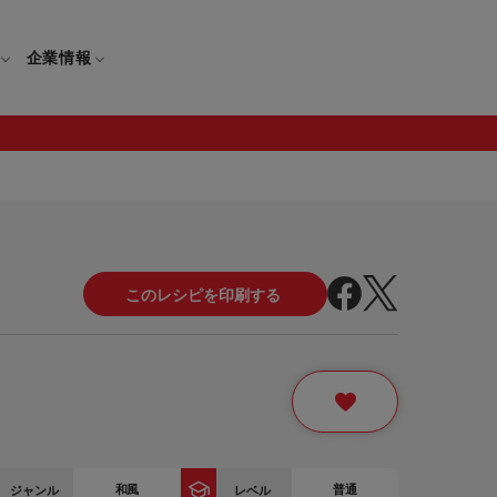
企業情報
電
ギフト
取扱説明書
保証について
せ
調理家電
ギフト・プレゼント特集
修理について
わせ
メーカー
ギフトラッピング対象製品一覧
覧
・ブレンダー
部品注文について
レンダー
セール
ロセッサー
セール対象製品一覧
調理器
和風
普通
ジャンル
レベル