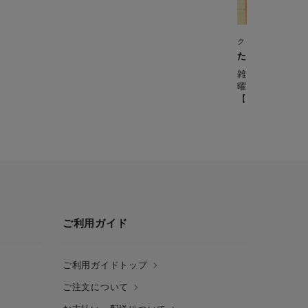
クックフォーミー 3
たこと枝豆のお
雑誌「ESSE」
曜レシピ。 枝
【準備時間：5
ご利用ガイド
ご利用ガイドトップ
ご注文について