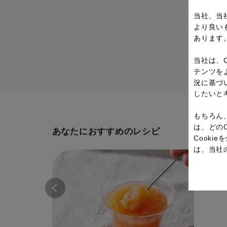
当社、当
より良い
あります
当社は、
テンツを
況に基づ
したいと
もちろん
は、どの
あなたにおすすめのレシピ
Cook
は、当社