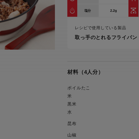
トル
カトラリー一覧
カトラリー
トースター一覧
トースタ
2.2g
塩分
カスタマーハラスメント
電気圧力鍋一覧
電気圧力
について
圧力鍋
レシピで使用している製品
炊飯器一覧
炊飯器
採用情報
取っ手のとれるフライパン
生活家電一覧
生活家
・電気圧力鍋
すべての炊飯器一覧
すべての炊飯器
すべての生活家電一覧
すべての
毛玉クリーナー一覧
毛玉クリ
アイロン・衣類スチーマー一覧
アイロン・衣類スチーマー
材料（4人分）
加湿器一覧
加湿器
すべてのアイロン・衣類スチーマー
すべてのアイロン・衣類スチーマー
一覧
ボイルたこ
衣類スチーマーアイロン兼用タイプ
終売製
衣類スチーマーアイロン兼用タイプ
(2way)
米
(2way)一覧
黒米
衣類スチーマー専用タイプ(1way)
衣類スチーマー専用タイプ(1way)一
水
覧
スチームアイロン
昆布
スチームアイロン一覧
山椒