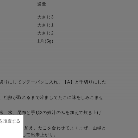
適量
大さじ3
大さじ1
大さじ2
1片(5g)
切りにしてソテーパンに入れ、【A】と千切りにした
、粗熱が取れるまで冷ましてたこに味をしみこませ
米、水、昆布と手順2の煮汁のみを加えて炊き上げ
ieを拒否する
パンにご飯を加え、たこを合わせてよくまぜ、山椒と
トッピングして出来上がり。