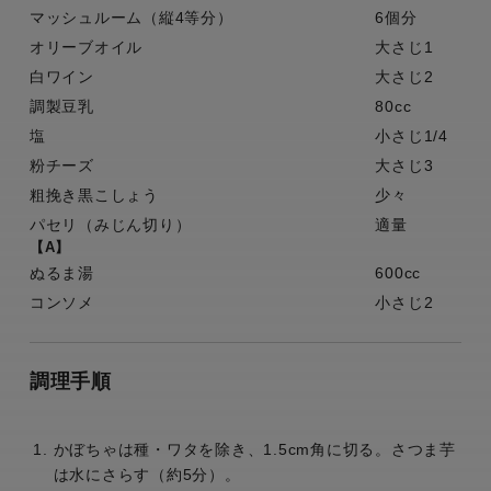
マッシュルーム（縦4等分）
6個分
オリーブオイル
大さじ1
白ワイン
大さじ2
調製豆乳
80cc
塩
小さじ1/4
粉チーズ
大さじ3
粗挽き黒こしょう
少々
パセリ（みじん切り）
適量
【A】
ぬるま湯
600cc
コンソメ
小さじ2
調理手順
かぼちゃは種・ワタを除き、1.5cm角に切る。さつま芋
は水にさらす（約5分）。