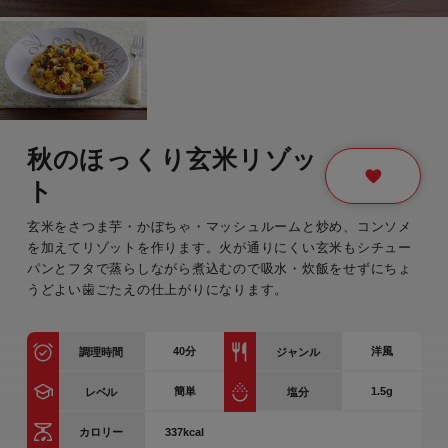
秋のほっくり玄米リゾッ
ト
玄米をさつま芋・かぼちゃ・マッシュルームと炒め、コンソメ
を加えてリゾットを作ります。火が通りにくい玄米もシチュー
パンとフタで蒸らしながら煮込むので吸水・炊飯をせずにちょ
うどよい歯ごたえの仕上がりになります。
40
分
洋風
調理時間
ジャンル
簡単
1.5g
レベル
塩分
337kcal
カロリー