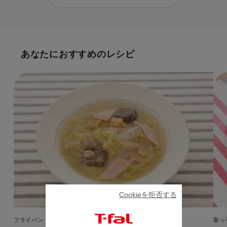
あなたにおすすめのレシピ
Cookieを拒否する
フライパン・鍋
取っ