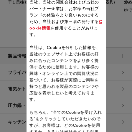
当社、当社の関連会社および当社の
干し貝柱と干ししいたけのスープ煮（取っ手つき調理器具）
炒
パートナー企業は、お客様の当社ブ
ゆ
ランドの体験をより良いものにする
ため、当社および第三者の発行する
C
ookie情報
を使用することがありま
す。
当社は、Cookieを分析した情報を、
当社のウェブサイト上でお客様の好
製品情報
みに合ったコンテンツをより多く提
供するために使用します。お客様の
フライパン・鍋
興味・オンライン上での閲覧状況に
基づいて、お客様が実際にご興味を
持つと思われる製品のコンテンツや
電気ケトル
広告を表示したいと考えておりま
す。
圧力鍋・電気圧力鍋
もちろん、”全てのCookieを受け入れ
る”をクリックしていただきたいので
キッチン用品
すが、お客様は、どのCookieを使用
するか、あるいは当社サイトを効果