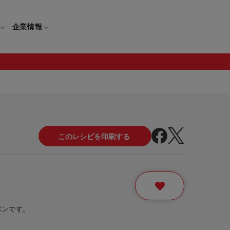
企業情報
電
ギフト
取扱説明書
保証について
せ
調理家電
ギフト・プレゼント特集
修理について
わせ
メーカー
ギフトラッピング対象製品一覧
覧
・ブレンダー
部品注文について
レンダー
セール
パンです。
ロセッサー
セール対象製品一覧
調理器