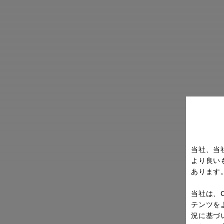
当社、当
より良い
あります
当社は、
テンツを
況に基づ