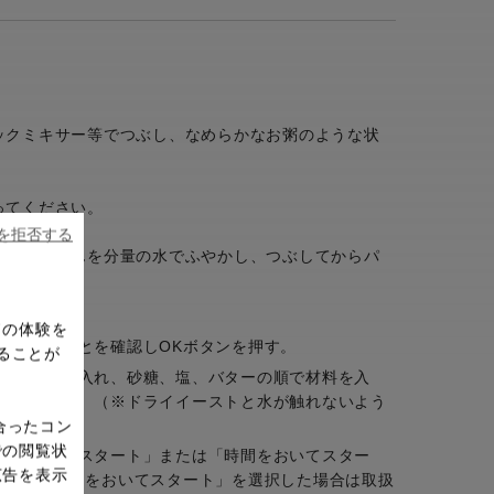
ックミキサー等でつぶし、なめらかなお粥のような状
ってください。
ieを拒否する
合は、ごはんを分量の水でふやかし、つぶしてからパ
ドの体験を
れていることを確認しOKボタンを押す。
ることが
米ご飯をを入れ、砂糖、塩、バターの順で材料を入
トを入れる。（※ドライイーストと水が触れないよう
合ったコン
での閲覧状
。「すぐにスタート」または「時間をおいてスター
広告を表示
す。（「時間をおいてスタート」を選択した場合は取扱