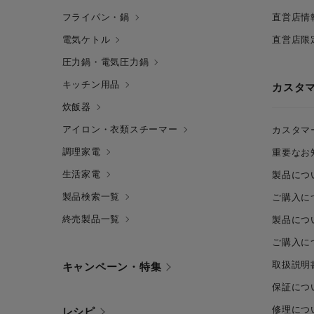
フライパン・鍋
直営店情
電気ケトル
直営店限
圧力鍋・電気圧力鍋
キッチン用品
カスタ
炊飯器
アイロン・衣類スチーマー
カスタマ
調理家電
重要なお
生活家電
製品につ
製品検索一覧
ご購入に
終売製品一覧
製品につ
ご購入に
取扱説明
キャンペーン・特集
保証につ
修理につ
レシピ