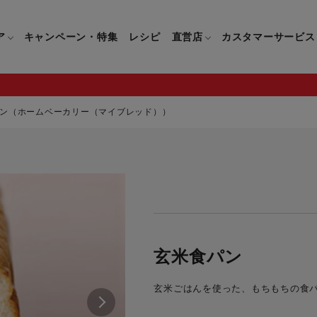
ア
キャンペーン・特集
レシピ
直営店
カスタマーサービス
ン（ホームベーカリー（マイブレッド））
鍋
よくあるご質問
キッチン用品一覧
キッチン用品
企業情報トップ
直営店情報
お問い合わせ
調理家電一覧
調理家
パン・鍋
製品についてのよくあるご質問
すべてのキッチン用品一覧
すべてのキッチン用品
製品についてのお問い合わ
すべての調理家電一覧
すべての
ティファールについて
直営店限定製品一覧
イパン・鍋
ご購入についてのよくあるご質問
キッチンナイフ(包丁)一覧
キッチンナイフ(包丁)
ご購入についてのお問い合
コーヒーメーカー一覧
コーヒー
ティファールの歴史
フライパン・鍋
ティファール会員に関するよくある
マルチみじん切り器一覧
マルチみじん切り器
ミキサー・ブレンダー一
ミキサー
玄米食パン
ご質問
保存容器一覧
保存容器
ハンドブレンダー一覧
ハンドブ
CM・ブランド動画
玄米ごはんを使った、もちもちの食
ドリンクウェア一覧
ドリンクウェア
フードプロセッサー一覧
フードプ
グループセブジャパン
キッチンツール一覧
キッチンツール
卓上IH調理器一覧
卓上IH