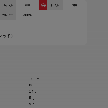
和風
簡単
ジャンル
レベル
ー
ピックアップ
鍋
298kcal
カロリー
ランキング
電
アウトレット一覧
レッド）
限定製品
生活家電
キャンペーン・特集
ーナー
品一覧
100 ml
80 g
14 g
5 g
9 g