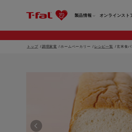
製品情報
オンラインスト
トップ
調理家電
ホームベーカリー
レシピ一覧
玄米食パ
フライパン・鍋一覧
カスタマーサービストップ
フライパン・
すべてのフライパン・鍋一覧
すべてのフライ
重要なお知らせ
取っ手つきフライパン・鍋一覧
取っ手つきフラ
取っ手のとれるフライパン・鍋一覧
取っ手のとれる
電気ケトル一覧
電気ケトル