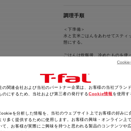
調理手順
＜下準備＞
水と玄米ごはんをあわせてスティ
態にする。
ごはんは炊飯後、冷めたものを使
Cook
※スティックミキサー等がない場
ンケースに入れてください
＜作り方＞
社の関連会社および当社のパートナー企業は、お客様の当社ブラン
パンケースの中に羽がセットさ
ものにするため、当社および第三者の発行する
Cookie情報
を使用す
パンケースに下準備した水と玄
。
れ、次に強力粉とドライイース
に注意してください。）
Cookieを分析した情報を、当社のウェブサイト上でお客様の好みに
より多く提供するために使用します。お客様の興味・オンライン上
パンケースを本体にセットする
いて、お客様が実際にご興味を持つと思われる製品のコンテンツや
ト」を選択してOKボタンを押