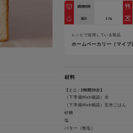
トル
調理時間
カトラリー一覧
カトラリー
トースター一覧
トースタ
カスタマーハラスメント
電気圧力鍋一覧
電気圧力
1.7g
塩分
について
圧力鍋
炊飯器一覧
炊飯器
レシピで使用している製品
採用情報
生活家電一覧
生活家
・電気圧力鍋
すべての炊飯器一覧
すべての炊飯器
ホームベーカリー（マイブ
すべての生活家電一覧
すべての
毛玉クリーナー一覧
毛玉クリ
アイロン・衣類スチーマー一覧
アイロン・衣類スチーマー
加湿器一覧
加湿器
材料
すべてのアイロン・衣類スチーマー
すべてのアイロン・衣類スチーマー
一覧
衣類スチーマーアイロン兼用タイプ
【ミニ：2時間59分】
終売製
衣類スチーマーアイロン兼用タイプ
(2way)
(2way)一覧
（下準備Web確認）水
衣類スチーマー専用タイプ(1way)
（下準備Web確認）玄米ごはん
衣類スチーマー専用タイプ(1way)一
覧
スチームアイロン
砂糖
スチームアイロン一覧
塩
バター（無塩）