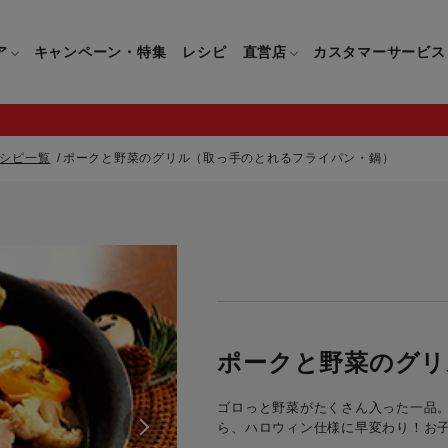
ア
キャンペーン・特集
レシピ
直営店
カスタマーサービス
シピ一覧
ポークと野菜のグリル（取っ手のとれるフライパン・鍋）
鍋
よくあるご質問
キッチン用品一覧
キッチン用品
企業情報トップ
直営店情報
お問い合わせ
調理家電一覧
調理家
パン・鍋
製品についてのよくあるご質問
すべてのキッチン用品一覧
すべてのキッチン用品
製品についてのお問い合わ
すべての調理家電一覧
すべての
ティファールについて
直営店限定製品一覧
イパン・鍋
ご購入についてのよくあるご質問
キッチンナイフ(包丁)一覧
キッチンナイフ(包丁)
ご購入についてのお問い合
コーヒーメーカー一覧
コーヒー
ティファールの歴史
フライパン・鍋
ティファール会員に関するよくある
マルチみじん切り器一覧
マルチみじん切り器
ミキサー・ブレンダー一
ミキサー
ポークと野菜のグリ
ご質問
保存容器一覧
保存容器
ハンドブレンダー一覧
ハンドブ
CM・ブランド動画
ゴロっと野菜がたくさん入った一品。
ドリンクウェア一覧
ドリンクウェア
フードプロセッサー一覧
フードプ
ら、ハロウィン仕様に早変わり！お
グループセブジャパン
キッチンツール一覧
キッチンツール
卓上IH調理器一覧
卓上IH