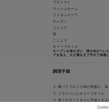
プチトマト
マッシュルーム
ブイヨンスープ
オレガノ
ニンニク
塩
こしょう
オリーブオイル
オーブンを使わずに、焼き色がつい
プを加え、火が通るまで中火で加熱
調理手順
豚バラブロック肉の両面に、塩
フライパンにオリーブオイル、
香りが立ってきたら手順１を入
Cook
食べやすい大きさに切った豚バ