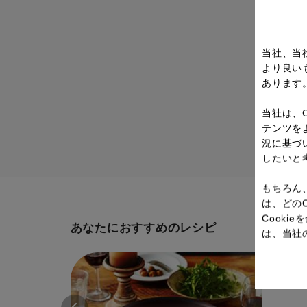
当社、当
より良い
あります
当社は、
テンツを
況に基づ
したいと
もちろん
は、どの
Cook
あなたにおすすめのレシピ
は、当社