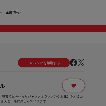
企業情報
電
ギフト
取扱説明書
保証について
せ
調理家電
ギフト・プレゼント特集
修理について
わせ
メーカー
ギフトラッピング対象製品一覧
覧
・ブレンダー
部品注文について
ル
レンダー
セール
 海苔で顔を作ったジャックオランタンやお化けを添えた
ロセッサー
子さんと一緒に楽しんで作れます。
セール対象製品一覧
調理器