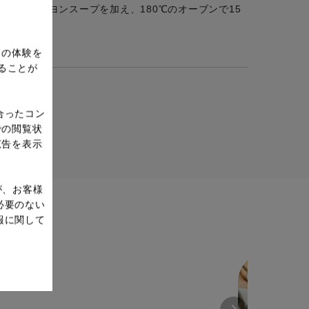
ム、ブイヨンスープを加え、180℃のオーブンで15
る。
ドの体験を
ることが
合ったコン
での閲覧状
広告を表示
が、お客様
必要のない
報に関して