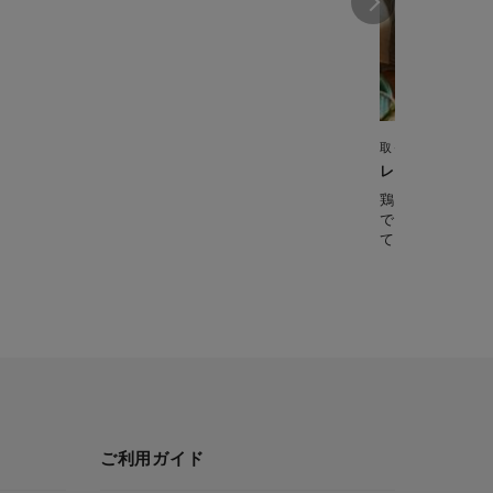
取っ手のとれるフ
レモンガーリッ
鶏もも骨つき肉
でおまかせ調理
てをそのままテ
た目で盛り上が
を取り分けて、
りのメインディ
ご利用ガイド