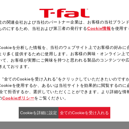
ト、ブロッコリー、マッシュルー
分焼く。
粗熱が取れたら、オレガノを飾
社の関連会社および当社のパートナー企業は、お客様の当社ブラン
ものにするため、当社および第三者の発行する
Cookie情報
を使用す
。
Cookieを分析した情報を、当社のウェブサイト上でお客様の好みに
レシピ一覧へ戻る
より多く提供するために使用します。お客様の興味・オンライン上
いて、お客様が実際にご興味を持つと思われる製品のコンテンツや
考えております。
、”全てのCookieを受け入れる”をクリックしていただきたいのです
Cookieを使用するか、あるいは当社サイトを効果的に閲覧するのに
ieを全て拒否するか、選択していただくことができます。より詳細な情
の
Cookieポリシー
をご覧ください。
Cookieを詳細に設定
全てのCookieを受け入れる