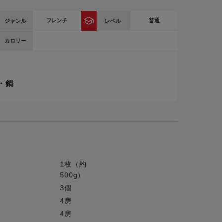
ー
フレンチ
普通
ジャンル
レベル
ピックアップ
鍋
カロリー
ランキング
電
アウトレット一覧
限定製品
・鍋
生活家電
キャンペーン・特集
ーナー
品一覧
1枚（約
500g）
3個
4房
4房