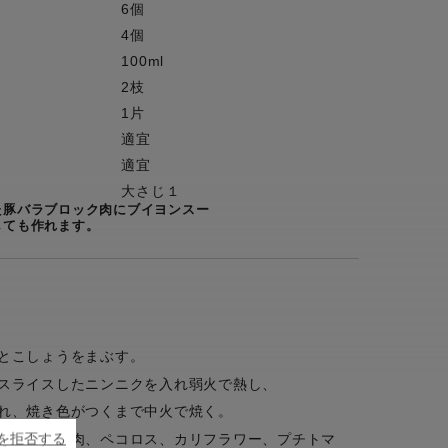
6個
4個
100ml
2枝
1片
適宜
適宜
大さじ１
た豚バラブロック肉にブイヨンスー
しても作れます。
とこしょうをまぶす。
スライスしたニンニクを入れ弱火で熱し、
れ、焼き色がつくまで中火で焼く。
ieを拒否する
ラブロック肉、ペコロス、カリフラワー、プチトマ