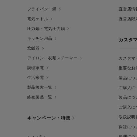
フライパン・鍋
直営店情
電気ケトル
直営店限
圧力鍋・電気圧力鍋
キッチン用品
カスタ
炊飯器
アイロン・衣類スチーマー
カスタマ
調理家電
重要なお
生活家電
製品につ
製品検索一覧
ご購入に
終売製品一覧
製品につ
ご購入に
取扱説明
キャンペーン・特集
保証につ
修理につ