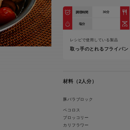
トル
カトラリー一覧
カトラリー
トースター一覧
トースタ
30
分
カスタマーハラスメント
調理時間
電気圧力鍋一覧
電気圧力
について
圧力鍋
塩分
炊飯器一覧
炊飯器
採用情報
生活家電一覧
生活家
・電気圧力鍋
レシピで使用している製品
すべての炊飯器一覧
すべての炊飯器
取っ手のとれるフライパン
すべての生活家電一覧
すべての
毛玉クリーナー一覧
毛玉クリ
アイロン・衣類スチーマー一覧
アイロン・衣類スチーマー
加湿器一覧
加湿器
すべてのアイロン・衣類スチーマー
すべてのアイロン・衣類スチーマー
一覧
材料（2人分）
衣類スチーマーアイロン兼用タイプ
終売製
衣類スチーマーアイロン兼用タイプ
(2way)
(2way)一覧
衣類スチーマー専用タイプ(1way)
豚バラブロック
衣類スチーマー専用タイプ(1way)一
覧
スチームアイロン
ペコロス
スチームアイロン一覧
ブロッコリー
カリフラワー