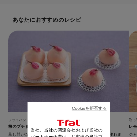
あなたにおすすめのレシピ
Cookieを拒否する
フライパン・鍋
取っ
桜のプチまんじゅう
レ
当社、当社の関連会社および当社の
蒸し器がなくてもシャローパンでまんじゅうが気軽に作れま
ジ
パートナー企業は、お客様の当社ブ