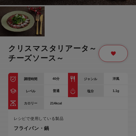
クリスマスタリアータ～
チーズソース～
40
分
洋風
調理時間
ジャンル
普通
1.1g
レベル
塩分
214kcal
カロリー
レシピで使用している製品
フライパン・鍋