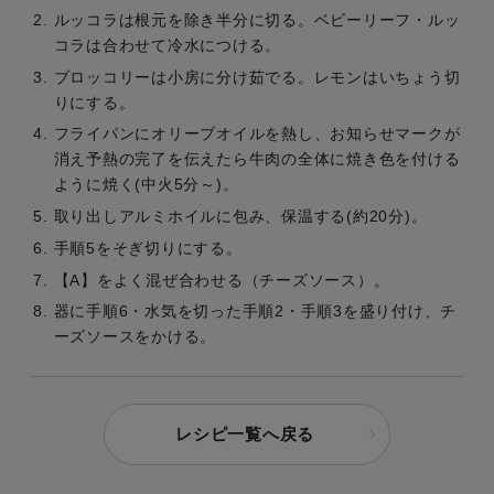
ルッコラは根元を除き半分に切る。ベビーリーフ・ルッ
コラは合わせて冷水につける。
ブロッコリーは小房に分け茹でる。レモンはいちょう切
りにする。
フライパンにオリーブオイルを熱し、お知らせマークが
消え予熱の完了を伝えたら牛肉の全体に焼き色を付ける
ように焼く(中火5分～)。
取り出しアルミホイルに包み、保温する(約20分)。
手順5をそぎ切りにする。
【A】をよく混ぜ合わせる（チーズソース）。
器に手順6・水気を切った手順2・手順3を盛り付け、チ
ーズソースをかける。
レシピ一覧へ戻る