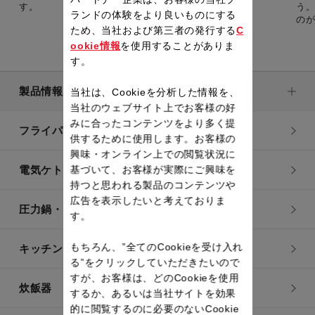
す。
う
ランドの体験をより良いものにする
の
ため、当社および第三者の発行する
C
ookie情報
を使用することがありま
す。
製品情報
当社は、Cookieを分析した情報を、
当社のウェブサイト上でお客様の好
みに合ったコンテンツをより多く提
フライパン・鍋
供するために使用します。お客様の
興味・オンライン上での閲覧状況に
基づいて、お客様が実際にご興味を
電気ケトル
持つと思われる製品のコンテンツや
広告を表示したいと考えておりま
圧力鍋・電気圧力鍋
す。
もちろん、”全てのCookieを受け入れ
キッチン用品
る”をクリックしていただきたいので
すが、お客様は、どのCookieを使用
炊飯器
するか、あるいは当社サイトを効果
的に閲覧するのに必要のないCookie