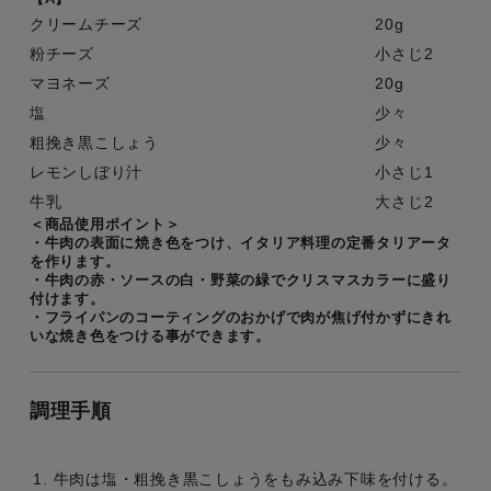
クリームチーズ
20g
粉チーズ
小さじ2
マヨネーズ
20g
塩
少々
粗挽き黒こしょう
少々
レモンしぼり汁
小さじ1
牛乳
大さじ2
＜商品使用ポイント＞
・牛肉の表面に焼き色をつけ、イタリア料理の定番タリアータ
を作ります。
・牛肉の赤・ソースの白・野菜の緑でクリスマスカラーに盛り
付けます。
・フライパンのコーティングのおかげで肉が焦げ付かずにきれ
いな焼き色をつける事ができます。
調理手順
牛肉は塩・粗挽き黒こしょうをもみ込み下味を付ける。