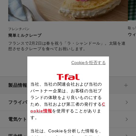
取っ
フレンチパン
ウ
簡単ミルクレープ
フランスで2月2日は春を祝う「ラ・シャンドール」。太陽を連
想させるクレープを食べてお祝いします。
Cookieを拒否する
当社、当社の関連会社および当社の
製品情報
パートナー企業は、お客様の当社ブ
ランドの体験をより良いものにする
フライパン・鍋
ため、当社および第三者の発行する
C
ookie情報
を使用することがありま
す。
電気ケトル
当社は、Cookieを分析した情報を、