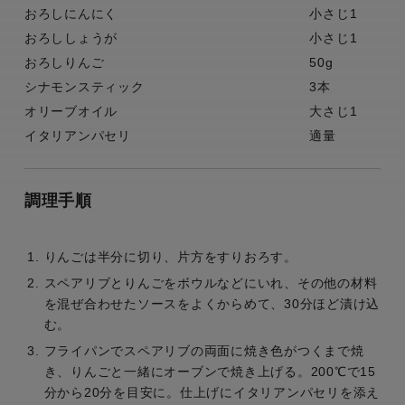
おろしにんにく
小さじ1
おろししょうが
小さじ1
おろしりんご
50g
シナモンスティック
3本
オリーブオイル
大さじ1
イタリアンパセリ
適量
調理手順
りんごは半分に切り、片方をすりおろす。
スペアリブとりんごをボウルなどにいれ、その他の材料
を混ぜ合わせたソースをよくからめて、30分ほど漬け込
む。
フライパンでスペアリブの両面に焼き色がつくまで焼
き、りんごと一緒にオーブンで焼き上げる。200℃で15
分から20分を目安に。仕上げにイタリアンパセリを添え