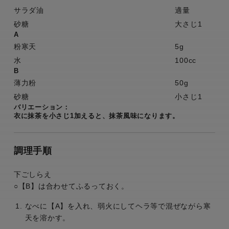
サラダ油
適量
砂糖
大さじ1
A
粉寒天
5g
水
100cc
B
薄力粉
50g
砂糖
小さじ1
バリエーション：
衣に抹茶を小さじ1加えると、抹茶風味になります。
調理手順
下ごしらえ
○【B】は合わせてふるっておく。
なべに【A】を入れ、弱火にしてヘラ等で混ぜながら寒
天を溶かす。