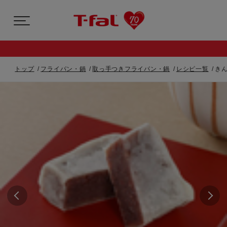
トップ
フライパン・鍋
取っ手つきフライパン・鍋
レシピ一覧
き