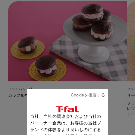
フライパン・鍋
フラ
Cookieを拒否する
カラフルウーピーパイ
サ
フ
レ
チ
当社、当社の関連会社および当社の
パートナー企業は、お客様の当社ブ
ランドの体験をより良いものにする