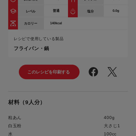
普通
0.0g
レベル
塩分
140kcal
カロリー
レシピで使用している製品
フライパン・鍋
材料（9人分）
粒あん
400g
白玉粉
大さじ1
水
100cc