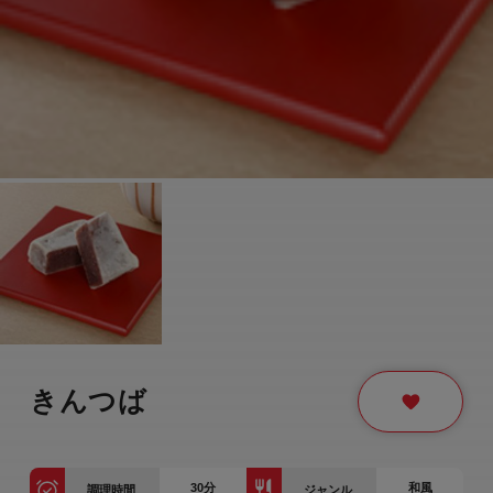
きんつば
30
分
和風
調理時間
ジャンル