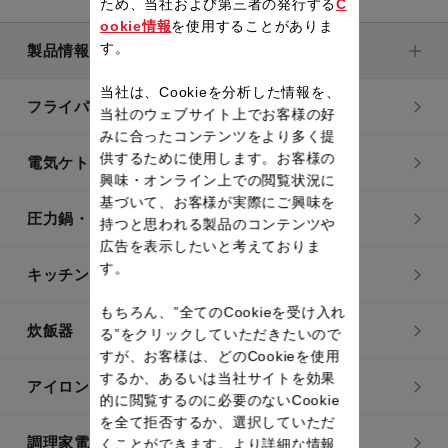
ため、当社および第三者の発行する
C
ookie情報
を使用することがありま
す。
製品情報
当社は、Cookieを分析した情報を、
フライパン・鍋
当社のウェブサイト上でお客様の好
みに合ったコンテンツをより多く提
供するために使用します。お客様の
電気ケトル
興味・オンライン上での閲覧状況に
基づいて、お客様が実際にご興味を
圧力鍋・電気圧力鍋
持つと思われる製品のコンテンツや
広告を表示したいと考えておりま
す。
キッチン用品
もちろん、”全てのCookieを受け入れ
炊飯器
る”をクリックしていただきたいので
すが、お客様は、どのCookieを使用
するか、あるいは当社サイトを効果
アイロン・衣類スチーマー
的に閲覧するのに必要のないCookie
を全て拒否するか、選択していただ
調理家電
くことができます。より詳細な情報