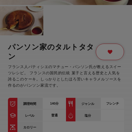
パンソン家のタルトタタ
ン
フランス人パティシエのマチュー・パンソン氏が教えるスイー
ツレシピ。 フランスの国民的伝統 菓子と言える歴史と人気を
誇るこのケーキ。しっかりとしたほろ苦いキャラメルソースを
作るのがパンソン家流です。
140
分
フレンチ
調理時間
ジャンル
普通
レベル
塩分
カロリー