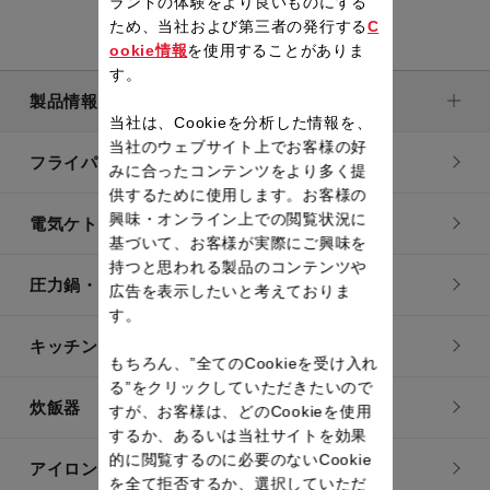
ランドの体験をより良いものにする
ため、当社および第三者の発行する
C
ookie情報
を使用することがありま
す。
製品情報
当社は、Cookieを分析した情報を、
当社のウェブサイト上でお客様の好
フライパン・鍋
みに合ったコンテンツをより多く提
供するために使用します。お客様の
興味・オンライン上での閲覧状況に
電気ケトル
基づいて、お客様が実際にご興味を
持つと思われる製品のコンテンツや
圧力鍋・電気圧力鍋
広告を表示したいと考えておりま
す。
キッチン用品
もちろん、”全てのCookieを受け入れ
る”をクリックしていただきたいので
炊飯器
すが、お客様は、どのCookieを使用
するか、あるいは当社サイトを効果
的に閲覧するのに必要のないCookie
アイロン・衣類スチーマー
を全て拒否するか、選択していただ