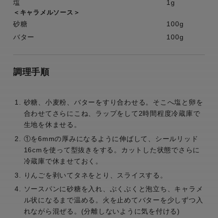
塩
1g
＜キャラメルソース＞
砂糖
100g
バター
100g
調理手順
砂糖、小麦粉、バターをすり合わせる。そこへ塩と卵を
合わせてさらにこね、ラップをして2時間程度冷蔵庫で
生地を休ませる。
①を6mmの厚みになるように伸ばして、シールリッド
16cmを使って型抜きをする。カットした状態でさらに
冷蔵庫で休ませておく。
りんごを剥いてタネをとり、スライスする。
ソースパンに砂糖を入れ、ぶくぶくと泡立ち、キャラメ
ル状になるまで温める。火を止めてバターを少しずつ入
れながら混ぜる。(分離しないように気を付ける)