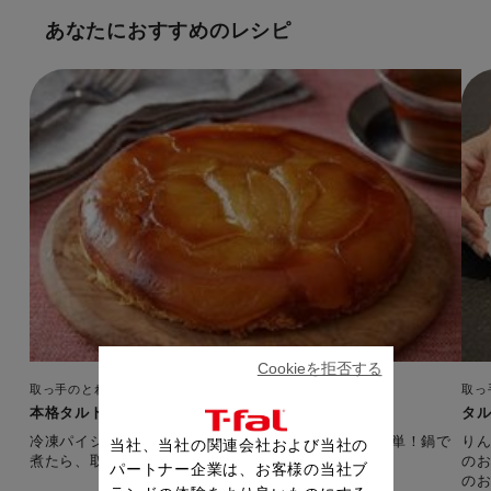
あなたにおすすめのレシピ
Cookieを拒否する
取っ手のとれるフライパン・鍋
取っ
本格タルトタタン
タ
冷凍パイシートを使えば、本格フレンチスイーツも簡単！鍋で
り
当社、当社の関連会社および当社の
煮たら、取っ手を外してそのままオーブンへ。
の
パートナー企業は、お客様の当社ブ
の