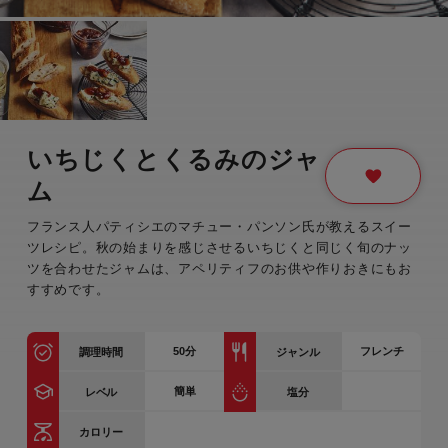
いちじくとくるみのジャ
ム
フランス人パティシエのマチュー・パンソン氏が教えるスイー
ツレシピ。秋の始まりを感じさせるいちじくと同じく旬のナッ
ツを合わせたジャムは、アペリティフのお供や作りおきにもお
すすめです。
50
分
フレンチ
調理時間
ジャンル
簡単
レベル
塩分
カロリー