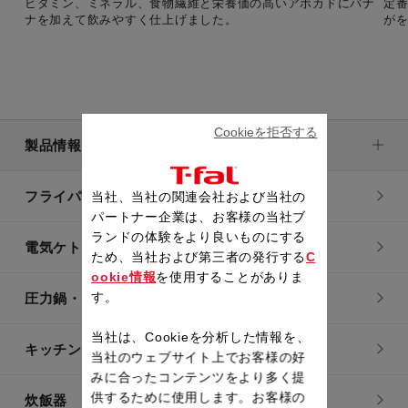
ビタミン、ミネラル、食物繊維と栄養価の高いアボカドにバナ
定
ナを加えて飲みやすく仕上げました。
が
Cookieを拒否する
製品情報
フライパン・鍋
当社、当社の関連会社および当社の
パートナー企業は、お客様の当社ブ
ランドの体験をより良いものにする
電気ケトル
ため、当社および第三者の発行する
C
ookie情報
を使用することがありま
す。
圧力鍋・電気圧力鍋
当社は、Cookieを分析した情報を、
キッチン用品
当社のウェブサイト上でお客様の好
みに合ったコンテンツをより多く提
供するために使用します。お客様の
炊飯器