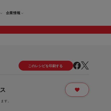
企業情報
電
ギフト
取扱説明書
保証について
せ
調理家電
ギフト・プレゼント特集
修理について
わせ
メーカー
ギフトラッピング対象製品一覧
覧
・ブレンダー
部品注文について
ス
レンダー
セール
きます。
ロセッサー
セール対象製品一覧
調理器