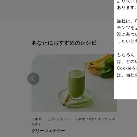
より良い
あります
当社は、
テンツを
況に基づ
したいと
あなたにおすすめのレシピ
もちろん
は、どの
Cook
は、当社
ミキサー（ブレンドフォースネオ パウエリックスマ
ルチ）
グリーンエナジー