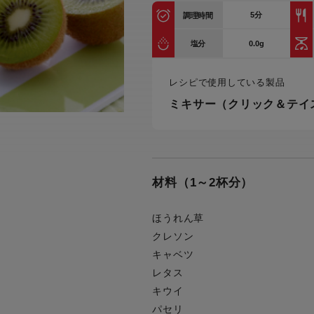
トル
5
分
調理時間
カトラリー一覧
カトラリー
トースター一覧
トースタ
カスタマーハラスメント
電気圧力鍋一覧
電気圧力
0.0g
塩分
について
圧力鍋
炊飯器一覧
炊飯器
レシピで使用している製品
採用情報
生活家電一覧
生活家
・電気圧力鍋
すべての炊飯器一覧
すべての炊飯器
ミキサー（クリック＆テイ
すべての生活家電一覧
すべての
毛玉クリーナー一覧
毛玉クリ
アイロン・衣類スチーマー一覧
アイロン・衣類スチーマー
加湿器一覧
加湿器
材料（1～2杯分）
すべてのアイロン・衣類スチーマー
すべてのアイロン・衣類スチーマー
一覧
衣類スチーマーアイロン兼用タイプ
終売製
衣類スチーマーアイロン兼用タイプ
(2way)
ほうれん草
(2way)一覧
クレソン
衣類スチーマー専用タイプ(1way)
衣類スチーマー専用タイプ(1way)一
キャベツ
覧
スチームアイロン
レタス
スチームアイロン一覧
キウイ
パセリ