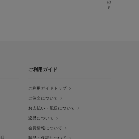
の量を摂ること
ミン・ミネラル補
タミンA(*1) 1
カリウム 1/4日
ご利用ガイド
ご利用ガイドトップ
ご注文について
お支払い・配送について
返品について
会員情報について
製品・保証について