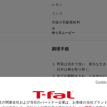
レモン
リンゴ
市販の乳酸菌飲料
水
作り方ムービー
調理手順
野菜は流水で洗い、適当な大き
以外は種を取り除く。
全ての材料を入れ、ミキサーに
Cook
レシピ一覧へ戻る
社の関連会社および当社のパートナー企業は、お客様の当社ブラン