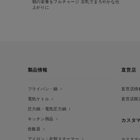
朝の栄養をフルチャージ 豆乳でまろやかな仕
上がりに
製品情報
直営店
フライパン・鍋
直営店情
電気ケトル
直営店限
圧力鍋・電気圧力鍋
キッチン用品
カスタ
炊飯器
アイロン・衣類スチーマー
カスタマ