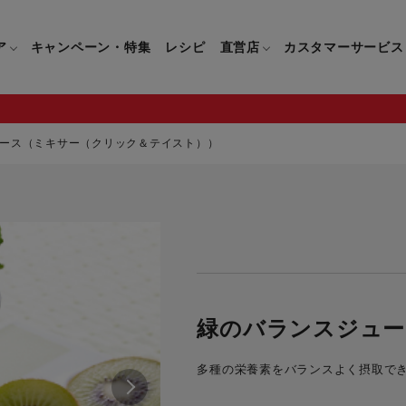
ア
キャンペーン・特集
レシピ
直営店
カスタマーサービス
ース（ミキサー（クリック＆テイスト））
鍋
よくあるご質問
キッチン用品一覧
キッチン用品
企業情報トップ
直営店情報
お問い合わせ
調理家電一覧
調理家
パン・鍋
製品についてのよくあるご質問
すべてのキッチン用品一覧
すべてのキッチン用品
製品についてのお問い合わ
すべての調理家電一覧
すべての
ティファールについて
直営店限定製品一覧
イパン・鍋
ご購入についてのよくあるご質問
キッチンナイフ(包丁)一覧
キッチンナイフ(包丁)
ご購入についてのお問い合
コーヒーメーカー一覧
コーヒー
ティファールの歴史
フライパン・鍋
ティファール会員に関するよくある
マルチみじん切り器一覧
マルチみじん切り器
ミキサー・ブレンダー一
ミキサー
緑のバランスジュー
ご質問
保存容器一覧
保存容器
ハンドブレンダー一覧
ハンドブ
CM・ブランド動画
多種の栄養素をバランスよく摂取で
ドリンクウェア一覧
ドリンクウェア
フードプロセッサー一覧
フードプ
グループセブジャパン
キッチンツール一覧
キッチンツール
卓上IH調理器一覧
卓上IH