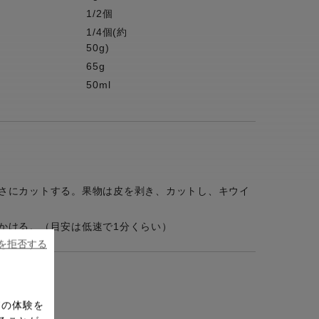
1/2個
1/4個(約
50g)
65g
50ml
さにカットする。果物は皮を剥き、カットし、キウイ
かける。（目安は低速で1分くらい）
ieを拒否する
ドの体験を