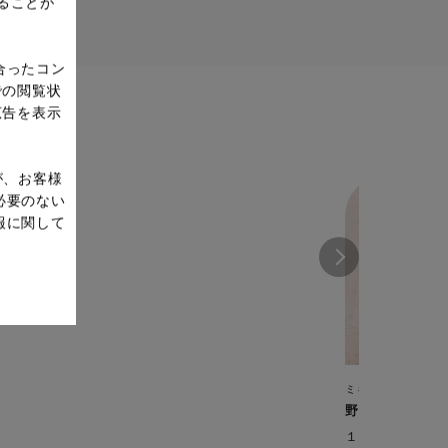
ることが
合ったコン
での閲覧状
広告を表示
が、お客様
必要のない
報に関して
ミキサー（ミック
野菜ジュース
１杯で1日に必要