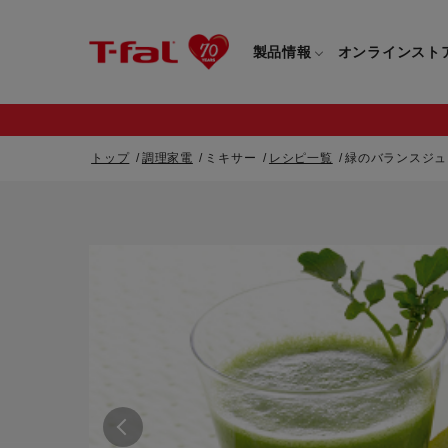
製品情報
オンラインスト
トップ
調理家電
ミキサー
レシピ一覧
緑のバランスジュ
フライパン・鍋一覧
カスタマーサービストップ
フライパン・
すべてのフライパン・鍋一覧
すべてのフライ
重要なお知らせ
取っ手つきフライパン・鍋一覧
取っ手つきフラ
取っ手のとれるフライパン・鍋一覧
取っ手のとれる
電気ケトル一覧
電気ケトル