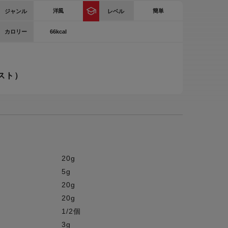
洋風
簡単
ジャンル
レベル
ー
ピックアップ
鍋
66kcal
カロリー
ランキング
電
アウトレット一覧
スト）
限定製品
生活家電
キャンペーン・特集
ーナー
品一覧
20g
5g
20g
20g
1/2個
3g