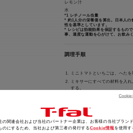
レモン汁
水
*1 レチノール当量
* 約1人分の栄養価を算出。日本人の食事
性を基準としています。
* レシピは効能効果を保証するもの
事、適度な運動を心がけて、お飲み
調理手順
ミニトマトといちごは、へたを
ミキサーにすべての材料を入れ
する。
Cook
レシピ一覧へ戻る
社の関連会社および当社のパートナー企業は、お客様の当社ブラン
ものにするため、当社および第三者の発行する
Cookie情報
を使用す