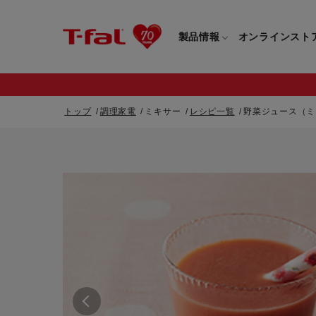
製品情報
オンラインスト
トップ
調理家電
ミキサー
レシピ一覧
野菜ジュース（ミ
フライパン・鍋一覧
カスタマーサービストップ
フライパン・
すべてのフライパン・鍋一覧
すべてのフライ
重要なお知らせ
取っ手つきフライパン・鍋一覧
取っ手つきフラ
取っ手のとれるフライパン・鍋一覧
取っ手のとれる
電気ケトル一覧
電気ケトル