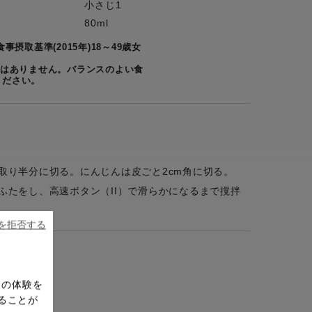
小さじ1
80ml
摂取基準(2015年)18～49歳女
ではありません。バランスのよい食
ください。
取り半分に切る。にんじんは皮ごと2cm角に切る。
ふたをし、高速ボタン（II）で滑らかになるまで撹拌
ieを拒否する
ドの体験を
ることが