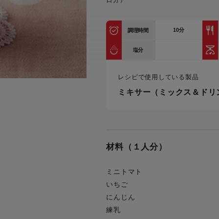
トル
カトラリー一覧
カトラリー
トースター一覧
トースタ
カスタマーハラスメント
電気圧力鍋一覧
電気圧力
10
分
調理時間
について
圧力鍋
炊飯器一覧
炊飯器
塩分
採用情報
生活家電一覧
生活家
・電気圧力鍋
すべての炊飯器一覧
すべての炊飯器
レシピで使用している製品
すべての生活家電一覧
すべての
ミキサー（ミックス＆ドリ
毛玉クリーナー一覧
毛玉クリ
アイロン・衣類スチーマー一覧
アイロン・衣類スチーマー
加湿器一覧
加湿器
すべてのアイロン・衣類スチーマー
すべてのアイロン・衣類スチーマー
一覧
衣類スチーマーアイロン兼用タイプ
材料（１人分）
終売製
衣類スチーマーアイロン兼用タイプ
(2way)
(2way)一覧
衣類スチーマー専用タイプ(1way)
ミニトマト
衣類スチーマー専用タイプ(1way)一
覧
スチームアイロン
いちご
にんじん
スチームアイロン一覧
練乳