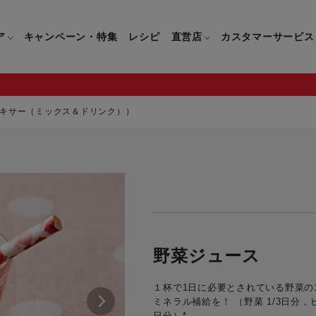
ア
キャンペーン・特集
レシピ
直営店
カスタマーサービス
キサー（ミックス＆ドリンク））
鍋
よくあるご質問
キッチン用品一覧
キッチン用品
企業情報トップ
直営店情報
お問い合わせ
調理家電一覧
調理家
パン・鍋
製品についてのよくあるご質問
すべてのキッチン用品一覧
すべてのキッチン用品
製品についてのお問い合わ
すべての調理家電一覧
すべての
ティファールについて
直営店限定製品一覧
イパン・鍋
ご購入についてのよくあるご質問
キッチンナイフ(包丁)一覧
キッチンナイフ(包丁)
ご購入についてのお問い合
コーヒーメーカー一覧
コーヒー
ティファールの歴史
フライパン・鍋
ティファール会員に関するよくある
マルチみじん切り器一覧
マルチみじん切り器
ミキサー・ブレンダー一
ミキサー
野菜ジュース
ご質問
保存容器一覧
保存容器
ハンドブレンダー一覧
ハンドブ
CM・ブランド動画
１杯で1日に必要とされている野菜の
ドリンクウェア一覧
ドリンクウェア
フードプロセッサー一覧
フードプ
ミネラル補給を！ （野菜 1/3日分，ビタ
グループセブジャパン
キッチンツール一覧
キッチンツール
卓上IH調理器一覧
卓上IH
日分）*