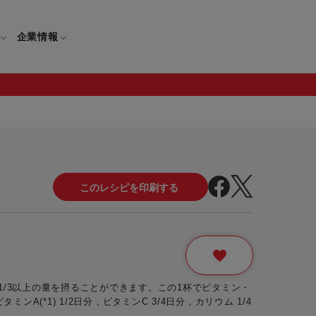
企業情報
電
ギフト
取扱説明書
保証について
せ
調理家電
ギフト・プレゼント特集
修理について
わせ
メーカー
ギフトラッピング対象製品一覧
覧
・ブレンダー
部品注文について
レンダー
セール
1/3以上の量を摂ることができます。この1杯でビタミン・
ロセッサー
ミンA(*1) 1/2日分，ビタミンC 3/4日分，カリウム 1/4
セール対象製品一覧
調理器