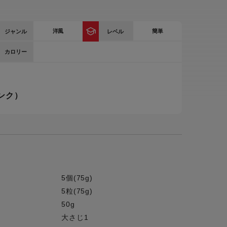
ー
ピックアップ
鍋
洋風
簡単
ジャンル
レベル
ランキング
カロリー
電
アウトレット一覧
限定製品
生活家電
ンク）
キャンペーン・特集
ーナー
品一覧
5個(75g)
5粒(75g)
50g
大さじ1