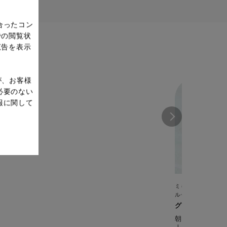
合ったコン
での閲覧状
広告を表示
が、お客様
必要のない
報に関して
ミキサー（ブレン
ルチ）
グリーンエナジ
朝の栄養をフル