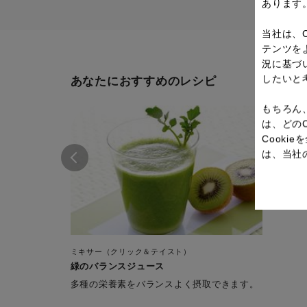
あります
当社は、
テンツを
況に基づ
したいと
あなたにおすすめのレシピ
もちろん
は、どの
Cook
は、当社
ミキサー（クリック＆テイスト）
緑のバランスジュース
多種の栄養素をバランスよく摂取できます。