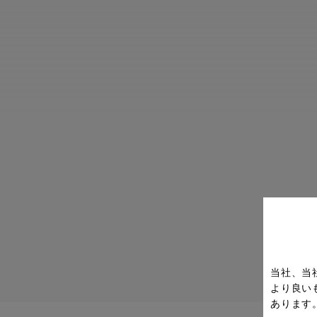
当社、当
より良い
あります