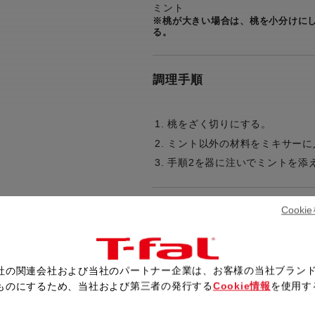
ミント
※桃が大きい場合は、桃を小分けに
る。
調理手順
桃をざく切りにする。
ミント以外の材料をミキサーに
手順2を器に注いでミントを添
Cook
レシピ一覧へ戻る
社の関連会社および当社のパートナー企業は、お客様の当社ブラン
ものにするため、当社および第三者の発行する
Cookie情報
を使用す
。