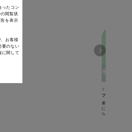
合ったコン
での閲覧状
広告を表示
が、お客様
必要のない
報に関して
ミキサー（ミック
フルーツたっぷ
暑い季節のおや
に貼り付けたオ
らしく♪