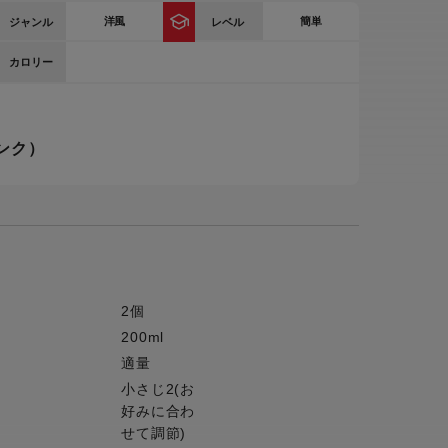
洋風
簡単
ジャンル
レベル
ー
ピックアップ
鍋
カロリー
ランキング
電
アウトレット一覧
ンク）
限定製品
生活家電
キャンペーン・特集
ーナー
品一覧
2個
200ml
適量
小さじ2(お
好みに合わ
せて調節)