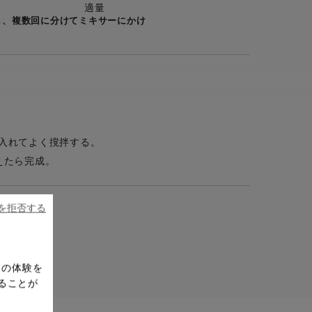
適量
し、複数回に分けてミキサーにかけ
入れてよく撹拌する。
えたら完成。
ieを拒否する
ドの体験を
ることが