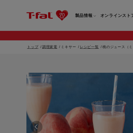
製品情報
オンラインスト
トップ
調理家電
ミキサー
レシピ一覧
桃のジュース（ミ
フライパン・鍋一覧
カスタマーサービストップ
フライパン・
すべてのフライパン・鍋一覧
すべてのフライ
重要なお知らせ
取っ手つきフライパン・鍋一覧
取っ手つきフラ
取っ手のとれるフライパン・鍋一覧
取っ手のとれる
電気ケトル一覧
電気ケトル