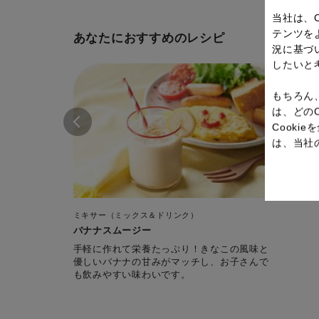
当社は、
テンツを
あなたにおすすめのレシピ
況に基づ
したいと
もちろん
は、どの
Cook
は、当社
ミキサー（ミックス＆ドリンク）
バナナスムージー
手軽に作れて栄養たっぷり！きなこの風味と
優しいバナナの甘みがマッチし、お子さんで
も飲みやすい味わいです。