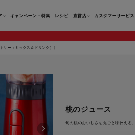
ア
キャンペーン・特集
レシピ
直営店
カスタマーサービス
キサー（ミックス＆ドリンク））
鍋
よくあるご質問
キッチン用品一覧
キッチン用品
企業情報トップ
直営店情報
お問い合わせ
調理家電一覧
調理家
パン・鍋
製品についてのよくあるご質問
すべてのキッチン用品一覧
すべてのキッチン用品
製品についてのお問い合わ
すべての調理家電一覧
すべての
ティファールについて
直営店限定製品一覧
イパン・鍋
ご購入についてのよくあるご質問
キッチンナイフ(包丁)一覧
キッチンナイフ(包丁)
ご購入についてのお問い合
コーヒーメーカー一覧
コーヒー
ティファールの歴史
フライパン・鍋
ティファール会員に関するよくある
マルチみじん切り器一覧
マルチみじん切り器
ミキサー・ブレンダー一
ミキサー
桃のジュース
ご質問
保存容器一覧
保存容器
ハンドブレンダー一覧
ハンドブ
CM・ブランド動画
旬の桃のおいしさを丸ごと味わえる
ドリンクウェア一覧
ドリンクウェア
フードプロセッサー一覧
フードプ
グループセブジャパン
キッチンツール一覧
キッチンツール
卓上IH調理器一覧
卓上IH