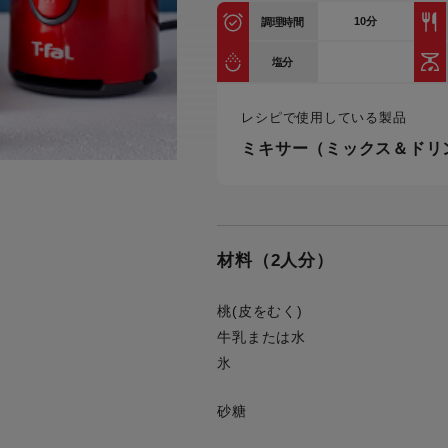
トル
10
分
調理時間
カトラリー一覧
カトラリー
トースター一覧
トースタ
カスタマーハラスメント
電気圧力鍋一覧
電気圧力
塩分
について
圧力鍋
炊飯器一覧
炊飯器
レシピで使用している製品
採用情報
生活家電一覧
生活家
・電気圧力鍋
すべての炊飯器一覧
すべての炊飯器
ミキサー（ミックス＆ドリ
すべての生活家電一覧
すべての
毛玉クリーナー一覧
毛玉クリ
アイロン・衣類スチーマー一覧
アイロン・衣類スチーマー
加湿器一覧
加湿器
材料（2人分）
すべてのアイロン・衣類スチーマー
すべてのアイロン・衣類スチーマー
一覧
衣類スチーマーアイロン兼用タイプ
終売製
衣類スチーマーアイロン兼用タイプ
(2way)
桃(皮をむく)
(2way)一覧
牛乳または水
衣類スチーマー専用タイプ(1way)
衣類スチーマー専用タイプ(1way)一
氷
覧
スチームアイロン
スチームアイロン一覧
砂糖