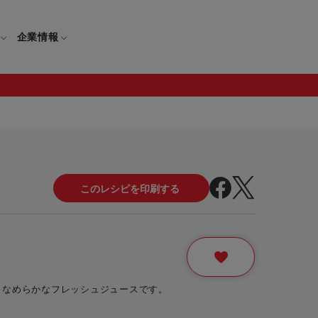
企業情報
電
ギフト
取扱説明書
保証について
せ
調理家電
ギフト・プレゼント特集
修理について
わせ
メーカー
ギフトラッピング対象製品一覧
覧
・ブレンダー
部品注文について
レンダー
セール
、なめらかなフレッシュジュースです。
ロセッサー
セール対象製品一覧
調理器