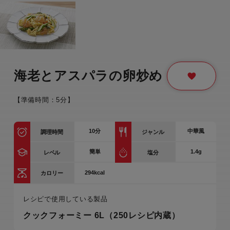
海老とアスパラの卵炒め
【準備時間：5分】
10
分
中華風
調理時間
ジャンル
簡単
1.4g
レベル
塩分
294kcal
カロリー
レシピで使用している製品
クックフォーミー 6L（250レシピ内蔵）