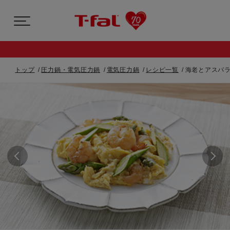
トップ
圧力鍋・電気圧力鍋
電気圧力鍋
レシピ一覧
海老とアスパラ