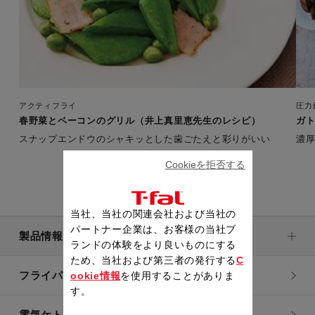
アクティフライ
圧力
春野菜とベーコンのグリル（井上真里恵先生のレシピ）
ガト
スナップエンドウのシャキッとした歯ごたえと彩りがいい
濃
Cookieを拒否する
当社、当社の関連会社および当社の
パートナー企業は、お客様の当社ブ
製品情報
ランドの体験をより良いものにする
ため、当社および第三者の発行する
C
フライパン・鍋
ookie情報
を使用することがありま
す。
電気ケトル