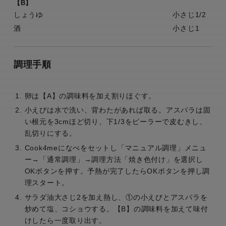
【B】
しょうゆ
小さじ1/2
酒
小さじ1
調理手順
卵は【A】の調味料を加え割りほぐす。
小えびは水で洗い、背わたがあれば取る。アスパラは固
い根元を3cmほど切り、下1/3をピーラーで皮むきし、
乱切りにする。
Cook4meになべをセットし「マニュアル調理」メニュ
ー→「通常調理」→調理方法「焼き色付け」を選択し
OKボタンを押す。予熱が完了したらOKボタンを押し調
理スタート。
サラダ油大さじ2を加え熱し、①の小えびとアスパラを
炒めて塩、コショウする。【B】の調味料を加えて味付
けしたら一度取り出す。