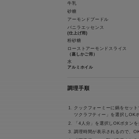
牛乳
砂糖
アーモンドプードル
バニラエッセンス
(仕上げ用)
粉砂糖
ローストアーモンドスライス
（蒸しかご用）
水
アルミホイル
調理手順
クックフォーミーに鍋をセット
ツクラフティー」を選択しOK
「4人分」を選択しOKボタンを
調理時間が表示されるので、O