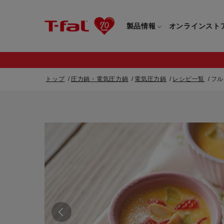
製品情報
オンラインスト
トップ
圧力鍋・電気圧力鍋
電気圧力鍋
レシピ一覧
フル
フライパン・鍋一覧
カスタマーサービストップ
フライパン・
すべてのフライパン・鍋一覧
すべてのフライ
重要なお知らせ
取っ手つきフライパン・鍋一覧
取っ手つきフラ
取っ手のとれるフライパン・鍋一覧
取っ手のとれる
電気ケトル一覧
電気ケトル