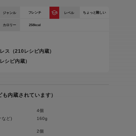
ー
フレンチ
ちょっと難しい
ジャンル
レベル
ピックアップ
鍋
258kcal
カロリー
ランキング
電
アウトレット一覧
限定製品
レス（210レシピ内蔵）
生活家電
キャンペーン・特集
0レシピ内蔵）
ーナー
品一覧
シピも内蔵されています）
4個
ナなど)
160g
2個