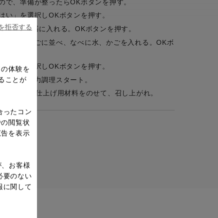
ので、準備が整ったらOKボタンを押す。
はい」を選択しOKボタンを押す。
ieを拒否する
く混ぜ、容器に入れる。OKボタンを押す。
い、蒸しかごに並べ、なべに水、かごを入れる。OKボ
はい」を選択しOKボタンを押す。
ドの体験を
ることが
了したら圧力調理スタート。
して冷やし、仕上げ用材料をのせて、召し上がれ。
合ったコン
での閲覧状
広告を表示
が、お客様
必要のない
報に関して