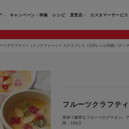
ア
キャンペーン・特集
レシピ
直営店
カスタマーサービス
ーツクラフティー（クックフォーミー エクスプレス（210レシピ内蔵）/クック
鍋
よくあるご質問
キッチン用品一覧
キッチン用品
企業情報トップ
直営店情報
お問い合わせ
調理家電一覧
調理家
パン・鍋
製品についてのよくあるご質問
すべてのキッチン用品一覧
すべてのキッチン用品
製品についてのお問い合わ
すべての調理家電一覧
すべての
ティファールについて
直営店限定製品一覧
イパン・鍋
ご購入についてのよくあるご質問
キッチンナイフ(包丁)一覧
キッチンナイフ(包丁)
ご購入についてのお問い合
コーヒーメーカー一覧
コーヒー
ティファールの歴史
フライパン・鍋
ティファール会員に関するよくある
マルチみじん切り器一覧
マルチみじん切り器
ミキサー・ブレンダー一
ミキサー
フルーツクラフティ
ご質問
保存容器一覧
保存容器
ハンドブレンダー一覧
ハンドブ
CM・ブランド動画
簡単で豪華なフルーツのグラタン。ア
ドリンクウェア一覧
ドリンクウェア
フードプロセッサー一覧
フードプ
間：10分】
グループセブジャパン
キッチンツール一覧
キッチンツール
卓上IH調理器一覧
卓上IH