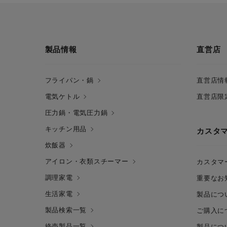
製品情報
直営店
フライパン・鍋
直営店情
電気ケトル
直営店限
圧力鍋・電気圧力鍋
キッチン用品
カスタ
炊飯器
アイロン・衣類スチーマー
カスタマ
調理家電
重要なお
生活家電
製品につ
製品検索一覧
ご購入に
終売製品一覧
製品につ