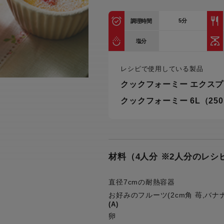
トル
カトラリー一覧
カトラリー
トースター一覧
トースタ
5
分
カスタマーハラスメント
調理時間
電気圧力鍋一覧
電気圧力
について
圧力鍋
塩分
炊飯器一覧
炊飯器
採用情報
生活家電一覧
生活家
・電気圧力鍋
レシピで使用している製品
すべての炊飯器一覧
すべての炊飯器
クックフォーミー エクスプ
すべての生活家電一覧
すべての
クックフォーミー 6L（25
毛玉クリーナー一覧
毛玉クリ
アイロン・衣類スチーマー一覧
アイロン・衣類スチーマー
加湿器一覧
加湿器
すべてのアイロン・衣類スチーマー
すべてのアイロン・衣類スチーマー
一覧
衣類スチーマーアイロン兼用タイプ
終売製
衣類スチーマーアイロン兼用タイプ
(2way)
材料（4人分 ※2人分のレ
(2way)一覧
衣類スチーマー専用タイプ(1way)
衣類スチーマー専用タイプ(1way)一
直径7cmの耐熱容器
覧
スチームアイロン
お好みのフルーツ(2cm角 苺,バナ
スチームアイロン一覧
(A)
卵