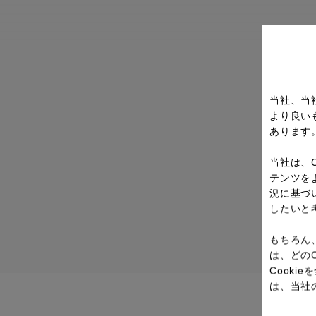
当社、当
より良い
あります
当社は、
テンツを
況に基づ
したいと
もちろん
は、どの
Cook
は、当社