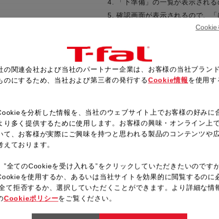
「下準備」の一覧が表示される
確認画面が表示されるので、「
Cook
ボウルを用意し、Aを入れ、よ
フルーツを入れ、ホイルでおお
タンを押す。
確認画面が表示されるので、「
社の関連会社および当社のパートナー企業は、お客様の当社ブラン
ものにするため、当社および第三者の発行する
Cookie情報
を使用す
フタを閉めて固定し、予熱が完
。
ブザーが鳴ったら、10分保温
Cookieを分析した情報を、当社のウェブサイト上でお客様の好みに
より多く提供するために使用します。お客様の興味・オンライン上
いて、お客様が実際にご興味を持つと思われる製品のコンテンツや
レシピ一覧へ戻る
考えております。
、”全てのCookieを受け入れる”をクリックしていただきたいのです
Cookieを使用するか、あるいは当社サイトを効果的に閲覧するのに
ieを全て拒否するか、選択していただくことができます。より詳細な情
の
Cookieポリシー
をご覧ください。