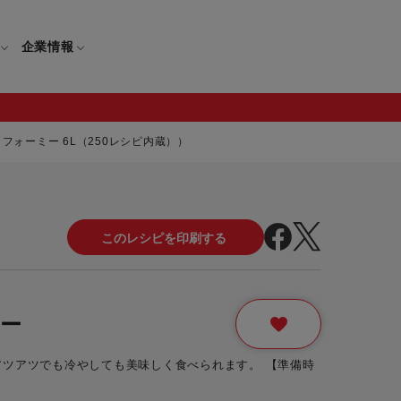
企業情報
フォーミー 6L（250レシピ内蔵））
電
ギフト
取扱説明書
保証について
せ
調理家電
ギフト・プレゼント特集
修理について
わせ
メーカー
ギフトラッピング対象製品一覧
覧
・ブレンダー
部品注文について
ー
レンダー
セール
ツアツでも冷やしても美味しく食べられます。 【準備時
ロセッサー
セール対象製品一覧
調理器