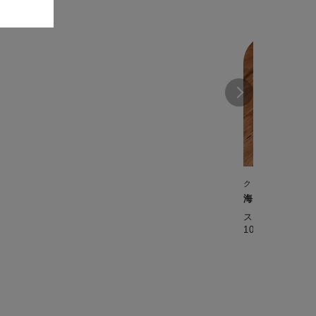
クックフォーミー 
海老だんご
スープにも使える万能
10分】