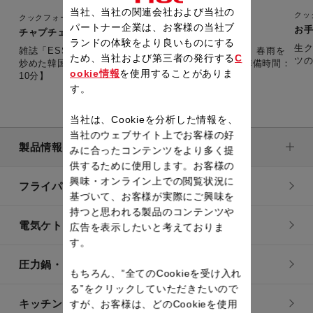
当社、当社の関連会社および当社の
クッ
クックフォーミー 3L（210レシピ内蔵）
パートナー企業は、お客様の当社ブ
お
チャプチェ（1週間レシピ・冬）
ランドの体験をより良いものにする
生
雑誌「ESSE」とコラボした1週間・冬の水曜レシピ。 春雨を
ため、当社および第三者の発行する
C
炒めた韓国料理。ごま油の風味が食欲をそそる。 【準備時間：
ookie情報
を使用することがありま
10分】
す。
当社は、Cookieを分析した情報を、
当社のウェブサイト上でお客様の好
製品情報
みに合ったコンテンツをより多く提
供するために使用します。お客様の
興味・オンライン上での閲覧状況に
フライパン・鍋
基づいて、お客様が実際にご興味を
持つと思われる製品のコンテンツや
電気ケトル
広告を表示したいと考えておりま
す。
圧力鍋・電気圧力鍋
もちろん、”全てのCookieを受け入れ
る”をクリックしていただきたいので
キッチン用品
すが、お客様は、どのCookieを使用