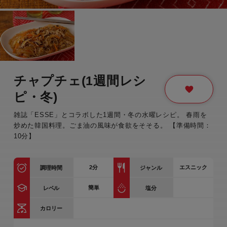
チャプチェ(1週間レシ
ピ・冬)
雑誌「ESSE」とコラボした1週間・冬の水曜レシピ。 春雨を
炒めた韓国料理。ごま油の風味が食欲をそそる。 【準備時間：
10分】
2
分
エスニック
調理時間
ジャンル
簡単
レベル
塩分
カロリー