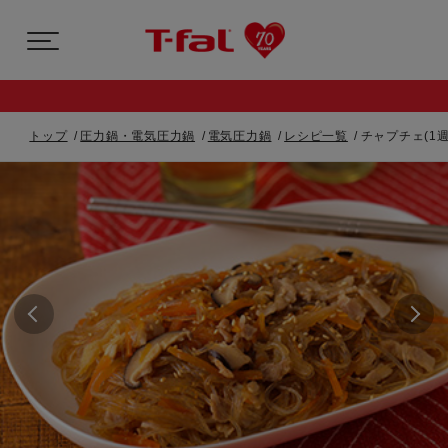
トップ
圧力鍋・電気圧力鍋
電気圧力鍋
レシピ一覧
チャプチェ(1