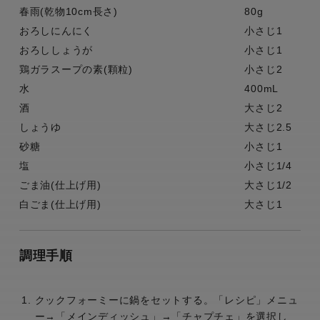
春雨(乾物10cm長さ)
80g
おろしにんにく
小さじ1
おろししょうが
小さじ1
鶏ガラスープの素(顆粒)
小さじ2
水
400mL
酒
大さじ2
しょうゆ
大さじ2.5
砂糖
小さじ1
塩
小さじ1/4
ごま油(仕上げ用)
大さじ1/2
白ごま(仕上げ用)
大さじ1
調理手順
クックフォーミーに鍋をセットする。「レシピ」メニュ
ー→「メインディッシュ」→「チャプチェ」を選択し