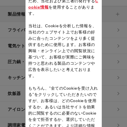
ため、当社および第三者の発行する
C
ookie情報
を使用することがありま
す。
製品情報
当社は、Cookieを分析した情報を、
フライパン・鍋
当社のウェブサイト上でお客様の好
みに合ったコンテンツをより多く提
供するために使用します。お客様の
電気ケトル
興味・オンライン上での閲覧状況に
基づいて、お客様が実際にご興味を
圧力鍋・電気圧力鍋
持つと思われる製品のコンテンツや
広告を表示したいと考えておりま
す。
キッチン用品
もちろん、”全てのCookieを受け入れ
炊飯器
る”をクリックしていただきたいので
すが、お客様は、どのCookieを使用
するか、あるいは当社サイトを効果
アイロン・衣類スチーマー
的に閲覧するのに必要のないCookie
を全て拒否するか、選択していただ
調理家電
くことができます。より詳細な情報