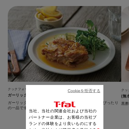
クックフォーミー エクスプレス（210レシピ内蔵）
クッ
Cookieを拒否する
ガーリックチキン
(無
ガーリックの香りが食欲をそそり、夏に！ビールに！ぴったり
黒
の一品です。 【準備時間：5分】
当社、当社の関連会社および当社の
パートナー企業は、お客様の当社ブ
ランドの体験をより良いものにする