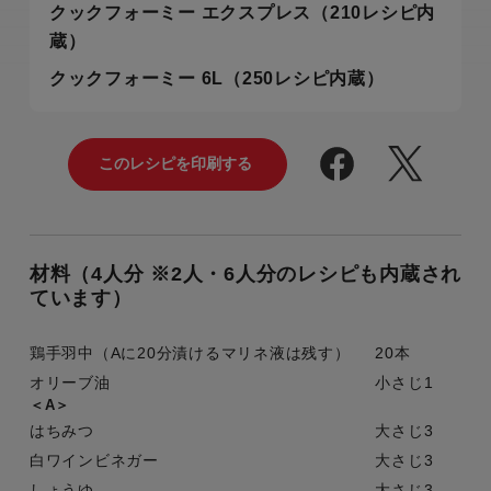
クックフォーミー エクスプレス（210レシピ内
蔵）
クックフォーミー 6L（250レシピ内蔵）
材料（4人分 ※2人・6人分のレシピも内蔵され
ています）
鶏手羽中（Aに20分漬けるマリネ液は残す）
20本
オリーブ油
小さじ1
＜A＞
はちみつ
大さじ3
白ワインビネガー
大さじ3
しょうゆ
大さじ3