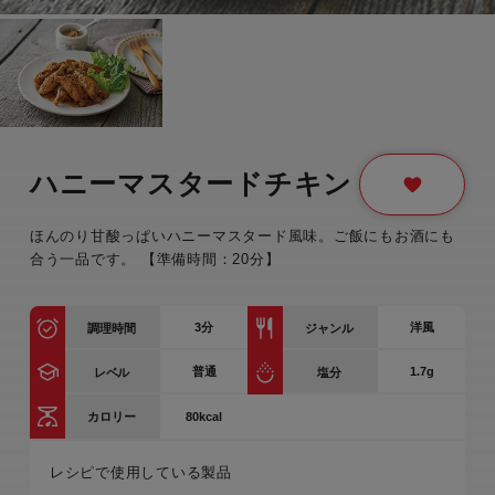
ハニーマスタードチキン
ほんのり甘酸っぱいハニーマスタード風味。ご飯にもお酒にも
合う一品です。 【準備時間：20分】
3
分
洋風
調理時間
ジャンル
普通
1.7g
レベル
塩分
80kcal
カロリー
レシピで使用している製品