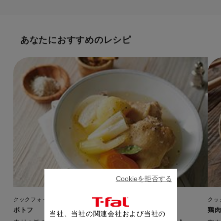
あなたにおすすめのレシピ
Cookieを拒否する
クックフォーミー エクスプレス（150レシピ内蔵）
クッ
ポトフ
鶏
当社、当社の関連会社および当社の