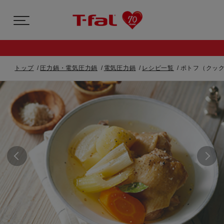
トップ
圧力鍋・電気圧力鍋
電気圧力鍋
レシピ一覧
ポトフ（クック