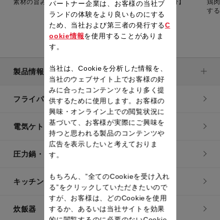
素材の旨みを楽しめる煮込み料理。 【準備時間：15分】
鶏
パートナー企業は、お客様の当社ブ
ランドの体験をより良いものにする
ため、当社および第三者の発行する
C
ookie情報
を使用することがありま
す。
当社は、Cookieを分析した情報を、
製品情報
当社のウェブサイト上でお客様の好
みに合ったコンテンツをより多く提
フライパン・鍋
供するために使用します。お客様の
興味・オンライン上での閲覧状況に
基づいて、お客様が実際にご興味を
電気ケトル
持つと思われる製品のコンテンツや
広告を表示したいと考えておりま
圧力鍋・電気圧力鍋
す。
もちろん、”全てのCookieを受け入れ
キッチン用品
る”をクリックしていただきたいので
すが、お客様は、どのCookieを使用
炊飯器
するか、あるいは当社サイトを効果
的に閲覧するのに必要のないCookie