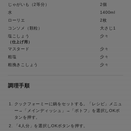
じゃがいも（2等分）
2個
水
1400ml
ローリエ
2枚
コンソメ（顆粒）
大さじ1
塩こしょう
少々
（仕上げ用）
マスタード
少々
粗塩
少々
粗挽きこしょう
少々
調理手順
クックフォーミーに鍋をセットする。「レシピ」メニュ
ー→「メインディッシュ」→「ポトフ」を選択しOKボ
タンを押す。
「4人分」を選択しOKボタンを押す。