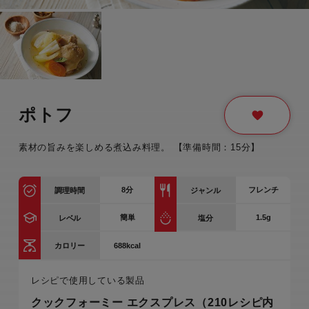
ポトフ
素材の旨みを楽しめる煮込み料理。 【準備時間：15分】
8
分
フレンチ
調理時間
ジャンル
簡単
1.5g
レベル
塩分
688kcal
カロリー
レシピで使用している製品
クックフォーミー エクスプレス（210レシピ内