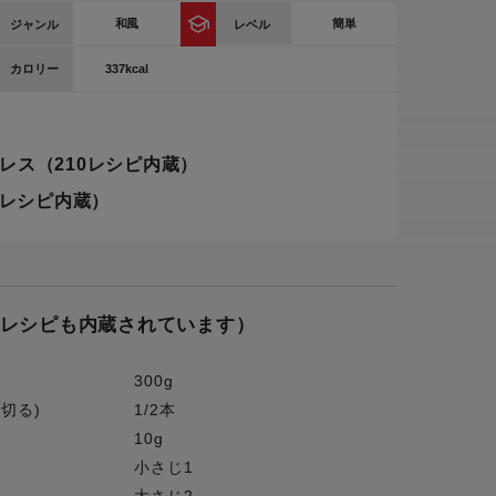
和風
簡単
ジャンル
レベル
ー
ピックアップ
鍋
337kcal
カロリー
ランキング
電
アウトレット一覧
レス（210レシピ内蔵）
限定製品
生活家電
0レシピ内蔵）
キャンペーン・特集
ーナー
のレシピも内蔵されています）
品一覧
300g
切る)
1/2本
10g
小さじ1