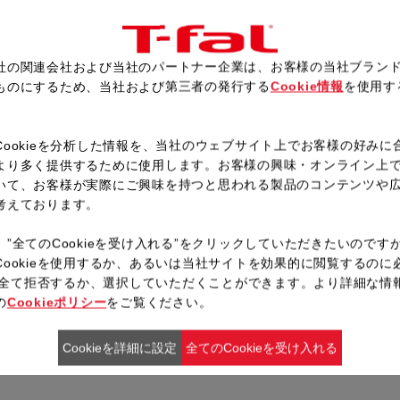
確認画面が表示されるので、「
フタを閉めて固定し、予熱が完
ブザーが鳴ったら、混ぜ合わせ
社の関連会社および当社のパートナー企業は、お客様の当社ブラン
ものにするため、当社および第三者の発行する
Cookie情報
を使用す
。
レシピ一覧へ戻る
Cookieを分析した情報を、当社のウェブサイト上でお客様の好みに
より多く提供するために使用します。お客様の興味・オンライン上
いて、お客様が実際にご興味を持つと思われる製品のコンテンツや
考えております。
、”全てのCookieを受け入れる”をクリックしていただきたいのです
Cookieを使用するか、あるいは当社サイトを効果的に閲覧するのに
ieを全て拒否するか、選択していただくことができます。より詳細な情
の
Cookieポリシー
をご覧ください。
Cookieを詳細に設定
全てのCookieを受け入れる