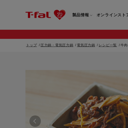
製品情報
オンラインスト
トップ
圧力鍋・電気圧力鍋
電気圧力鍋
レシピ一覧
牛肉
フライパン・鍋一覧
カスタマーサービストップ
フライパン・
すべてのフライパン・鍋一覧
すべてのフライ
重要なお知らせ
取っ手つきフライパン・鍋一覧
取っ手つきフラ
取っ手のとれるフライパン・鍋一覧
取っ手のとれる
電気ケトル一覧
電気ケトル