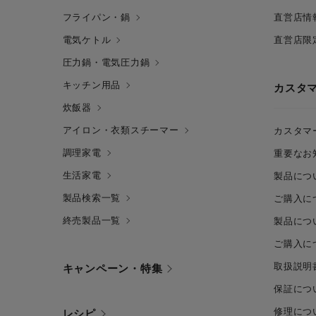
フライパン・鍋
直営店情
電気ケトル
直営店限
圧力鍋・電気圧力鍋
キッチン用品
カスタ
炊飯器
アイロン・衣類スチーマー
カスタマ
調理家電
重要なお
生活家電
製品につ
製品検索一覧
ご購入に
終売製品一覧
製品につ
ご購入に
取扱説明
キャンペーン・特集
保証につ
修理につ
レシピ