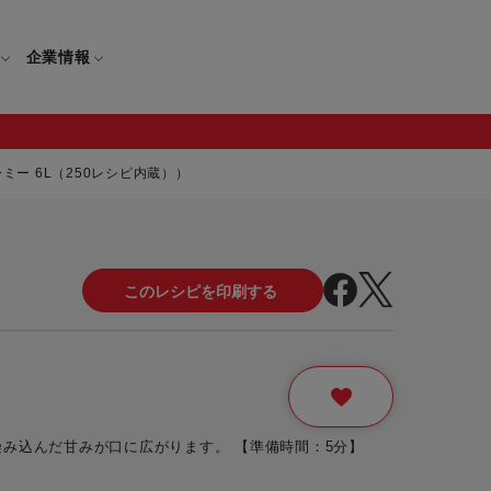
企業情報
ー 6L（250レシピ内蔵））
電
ギフト
取扱説明書
保証について
せ
調理家電
ギフト・プレゼント特集
修理について
わせ
メーカー
ギフトラッピング対象製品一覧
覧
・ブレンダー
部品注文について
レンダー
セール
み込んだ甘みが口に広がります。 【準備時間：5分】
ロセッサー
セール対象製品一覧
調理器