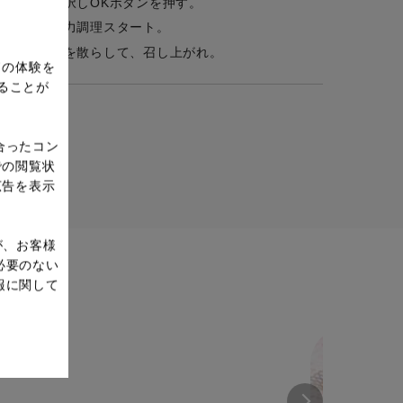
はい」を選択しOKボタンを押す。
了したら圧力調理スタート。
、いりごまを散らして、召し上がれ。
ドの体験を
ることが
合ったコン
での閲覧状
広告を表示
が、お客様
必要のない
報に関して