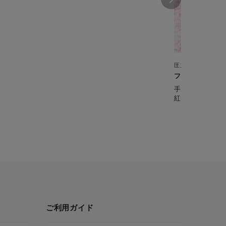
圧力鍋
フルーツジャム
手作りジャムも
紅茶と合わせて
ご利用ガイド