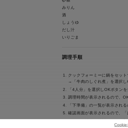
砂糖
みりん
酒
しょうゆ
だし汁
いりごま
調理手順
クックフォーミーに鍋をセット
→「牛肉のしぐれ煮」を選択し
「4人分」を選択しOKボタンを
調理時間が表示されるので、O
「下準備」の一覧が表示される
確認画面が表示されるので、「
いりごま以外の材料をすべて入
Cook