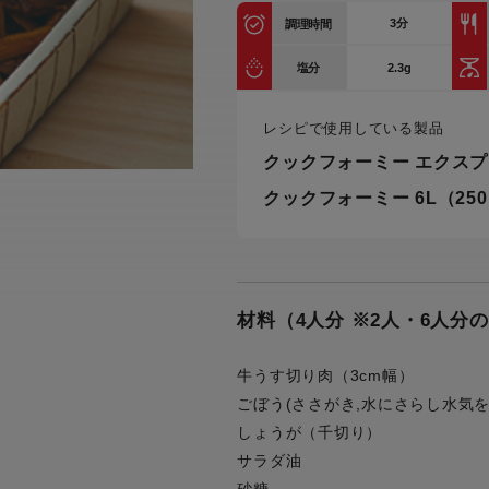
トル
3
分
調理時間
カトラリー一覧
カトラリー
トースター一覧
トースタ
カスタマーハラスメント
電気圧力鍋一覧
電気圧力
2.3g
塩分
について
圧力鍋
炊飯器一覧
炊飯器
レシピで使用している製品
採用情報
生活家電一覧
生活家
・電気圧力鍋
すべての炊飯器一覧
すべての炊飯器
クックフォーミー エクスプ
すべての生活家電一覧
すべての
クックフォーミー 6L（25
毛玉クリーナー一覧
毛玉クリ
アイロン・衣類スチーマー一覧
アイロン・衣類スチーマー
加湿器一覧
加湿器
すべてのアイロン・衣類スチーマー
すべてのアイロン・衣類スチーマー
一覧
衣類スチーマーアイロン兼用タイプ
材料（4人分 ※2人・6人分
終売製
衣類スチーマーアイロン兼用タイプ
(2way)
(2way)一覧
衣類スチーマー専用タイプ(1way)
牛うす切り肉（3cm幅）
衣類スチーマー専用タイプ(1way)一
ごぼう(ささがき,水にさらし水気を
覧
スチームアイロン
しょうが（千切り）
スチームアイロン一覧
サラダ油