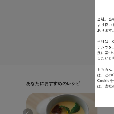
当社、当
より良い
あります
当社は、
テンツを
況に基づ
したいと
もちろん
は、どの
Cook
あなたにおすすめのレシピ
は、当社