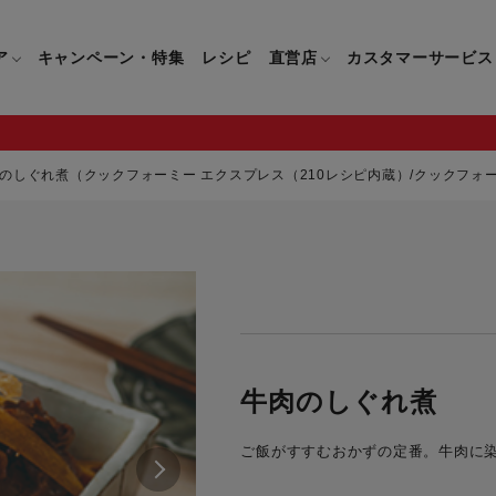
ア
キャンペーン・特集
レシピ
直営店
カスタマーサービス
のしぐれ煮（クックフォーミー エクスプレス（210レシピ内蔵）/クックフォーミ
鍋
よくあるご質問
キッチン用品一覧
キッチン用品
企業情報トップ
直営店情報
お問い合わせ
調理家電一覧
調理家
パン・鍋
製品についてのよくあるご質問
すべてのキッチン用品一覧
すべてのキッチン用品
製品についてのお問い合わ
すべての調理家電一覧
すべての
ティファールについて
直営店限定製品一覧
イパン・鍋
ご購入についてのよくあるご質問
キッチンナイフ(包丁)一覧
キッチンナイフ(包丁)
ご購入についてのお問い合
コーヒーメーカー一覧
コーヒー
ティファールの歴史
フライパン・鍋
ティファール会員に関するよくある
マルチみじん切り器一覧
マルチみじん切り器
ミキサー・ブレンダー一
ミキサー
牛肉のしぐれ煮
ご質問
保存容器一覧
保存容器
ハンドブレンダー一覧
ハンドブ
CM・ブランド動画
ご飯がすすむおかずの定番。牛肉に染
ドリンクウェア一覧
ドリンクウェア
フードプロセッサー一覧
フードプ
グループセブジャパン
キッチンツール一覧
キッチンツール
卓上IH調理器一覧
卓上IH