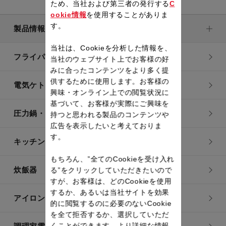
ため、当社および第三者の発行する
C
ookie情報
を使用することがありま
す。
製品情報
当社は、Cookieを分析した情報を、
フライパン・鍋
当社のウェブサイト上でお客様の好
みに合ったコンテンツをより多く提
供するために使用します。お客様の
電気ケトル
興味・オンライン上での閲覧状況に
基づいて、お客様が実際にご興味を
圧力鍋・電気圧力鍋
持つと思われる製品のコンテンツや
広告を表示したいと考えておりま
す。
キッチン用品
もちろん、”全てのCookieを受け入れ
炊飯器
る”をクリックしていただきたいので
すが、お客様は、どのCookieを使用
するか、あるいは当社サイトを効果
アイロン・衣類スチーマー
的に閲覧するのに必要のないCookie
を全て拒否するか、選択していただ
くことができます。より詳細な情報