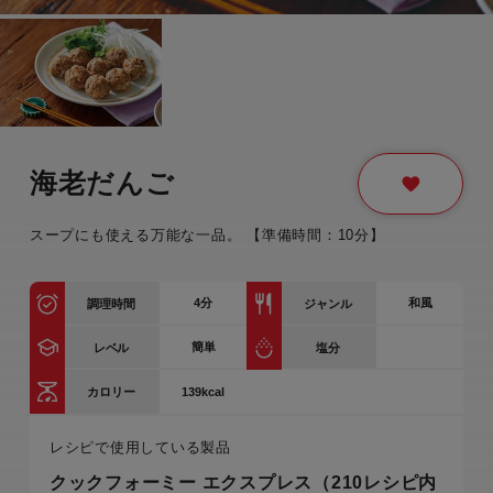
海老だんご
スープにも使える万能な一品。 【準備時間：10分】
4
分
和風
調理時間
ジャンル
簡単
レベル
塩分
139kcal
カロリー
レシピで使用している製品
クックフォーミー エクスプレス（210レシピ内