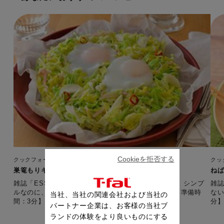
Cookieを拒否する
クックフォーミー エクスプレス（210レシピ内蔵）
クッ
巣篭もりキャベツ(1週間レシピ・春)
ねば
雑誌「ESSE」とコラボした1週間・春の金曜レシピ。 シンプ
雑誌
ルなのに、やみつきになる！唐辛子がアクセント。 【準備時
ない
当社、当社の関連会社および当社の
間：3分】
分
パートナー企業は、お客様の当社ブ
ランドの体験をより良いものにする