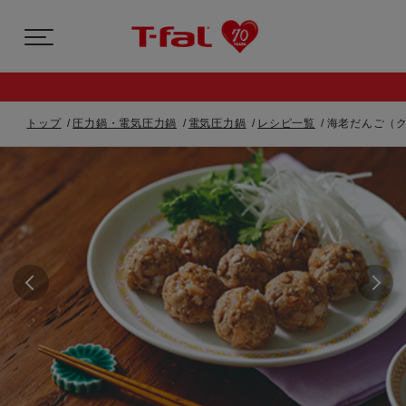
トップ
圧力鍋・電気圧力鍋
電気圧力鍋
レシピ一覧
海老だんご（ク