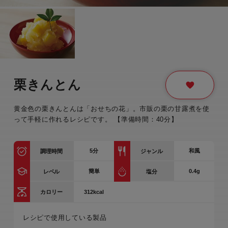
栗きんとん
黄金色の栗きんとんは「おせちの花」。市販の栗の甘露煮を使
って手軽に作れるレシピです。 【準備時間：40分】
5
分
和風
調理時間
ジャンル
簡単
0.4g
レベル
塩分
312kcal
カロリー
レシピで使用している製品