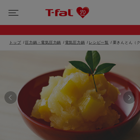
トップ
圧力鍋・電気圧力鍋
電気圧力鍋
レシピ一覧
栗きんとん（ク