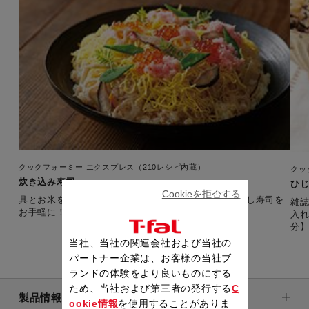
クックフォーミー エクスプレス（210レシピ内蔵）
クッ
炊き込み寿司
ひじ
Cookieを拒否する
具とお米をいっしょに炊き込んで、手間がかかるちらし寿司を
雑誌
お手軽に！ 【準備時間：20分】
入れ
分
当社、当社の関連会社および当社の
パートナー企業は、お客様の当社ブ
ランドの体験をより良いものにする
ため、当社および第三者の発行する
C
製品情報
ookie情報
を使用することがありま