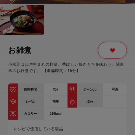
お雑煮
小松菜は江戸生まれの野菜。香ばしい焼きもちを味わう、関東
風のお雑煮です。 【準備時間：15分】
2
分
和風
調理時間
ジャンル
簡単
レベル
塩分
215kcal
カロリー
レシピで使用している製品