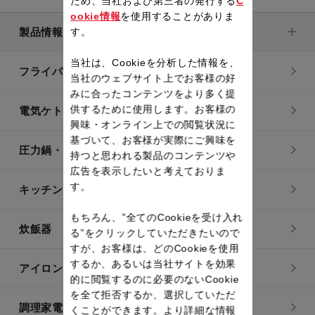
ため、当社および第三者の発行する
C
ookie情報
を使用することがありま
製品情報
す。
当社は、Cookieを分析した情報を、
フライパン・鍋
当社のウェブサイト上でお客様の好
みに合ったコンテンツをより多く提
供するために使用します。お客様の
電気ケトル
興味・オンライン上での閲覧状況に
基づいて、お客様が実際にご興味を
圧力鍋・電気圧力鍋
持つと思われる製品のコンテンツや
広告を表示したいと考えておりま
す。
キッチン用品
もちろん、”全てのCookieを受け入れ
炊飯器
る”をクリックしていただきたいので
すが、お客様は、どのCookieを使用
するか、あるいは当社サイトを効果
アイロン・衣類スチーマー
的に閲覧するのに必要のないCookie
を全て拒否するか、選択していただ
調理家電
くことができます。より詳細な情報