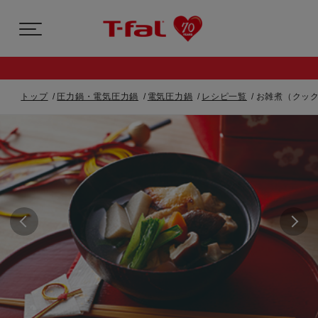
トップ
圧力鍋・電気圧力鍋
電気圧力鍋
レシピ一覧
お雑煮（クック