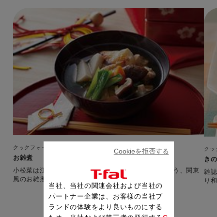
クックフォーミー 3L（210レシピ内蔵）
クッ
Cookieを拒否する
お雑煮
きの
小松菜は江戸生まれの野菜。香ばしい焼きもちを味わう、関東
雑誌
風のお雑煮です。 【準備時間：15分】
当社、当社の関連会社および当社の
パートナー企業は、お客様の当社ブ
ランドの体験をより良いものにする