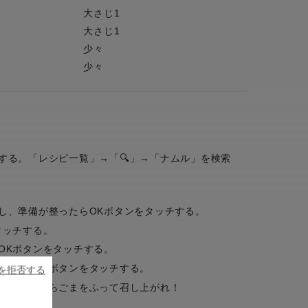
大さじ1
大さじ1
少々
少々
する。「レシピ一覧」→「🔍」→「ナムル」を検索
し、準備が整ったらOKボタンをタッチする。
タッチする。
OKボタンをタッチする。
／ストップボタンをタッチする。
ieを拒否する
、冷やしたらごまをふって召し上がれ！