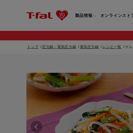
製品情報
オンラインスト
トップ
圧力鍋・電気圧力鍋
電気圧力鍋
レシピ一覧
ナム
フライパン・鍋一覧
カスタマーサービストップ
フライパン・
すべてのフライパン・鍋一覧
すべてのフライ
重要なお知らせ
取っ手つきフライパン・鍋一覧
取っ手つきフラ
取っ手のとれるフライパン・鍋一覧
取っ手のとれる
電気ケトル一覧
電気ケトル