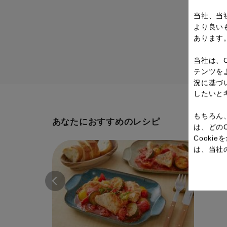
当社、当
より良い
あります
当社は、
テンツを
況に基づ
したいと
もちろん
あなたにおすすめのレシピ
は、どの
Cook
は、当社