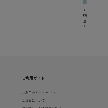
クックフォーミー 6
(無水)夏野菜の
夏に食べたい、
す。
ご利用ガイド
ご利用ガイドトップ
ご注文について