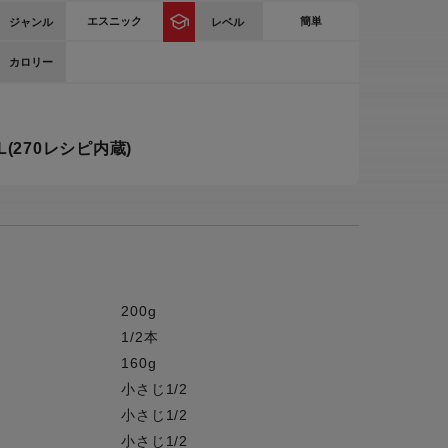
エスニック
簡単
ジャンル
レベル
ー
ピックアップ
鍋
カロリー
ランキング
電
アウトレット一覧
(270レシピ内蔵)
限定製品
生活家電
キャンペーン・特集
ーナー
品一覧
200g
1/2本
160g
小さじ1/2
小さじ1/2
小さじ1/2