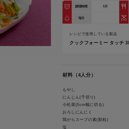
トル
1
分
調理時間
カトラリー一覧
カトラリー
トースター一覧
トースタ
カスタマーハラスメント
電気圧力鍋一覧
電気圧力
塩分
について
圧力鍋
炊飯器一覧
炊飯器
レシピで使用している製品
採用情報
生活家電一覧
生活家
・電気圧力鍋
すべての炊飯器一覧
すべての炊飯器
クックフォーミー タッチ 3L
すべての生活家電一覧
すべての
毛玉クリーナー一覧
毛玉クリ
アイロン・衣類スチーマー一覧
アイロン・衣類スチーマー
加湿器一覧
加湿器
材料（4人分）
すべてのアイロン・衣類スチーマー
すべてのアイロン・衣類スチーマー
一覧
衣類スチーマーアイロン兼用タイプ
終売製
衣類スチーマーアイロン兼用タイプ
(2way)
もやし
(2way)一覧
にんじん(千切り)
衣類スチーマー専用タイプ(1way)
衣類スチーマー専用タイプ(1way)一
小松菜(5cm幅に切る)
覧
スチームアイロン
おろしにんにく
スチームアイロン一覧
鶏がらスープの素(顆粒)
塩