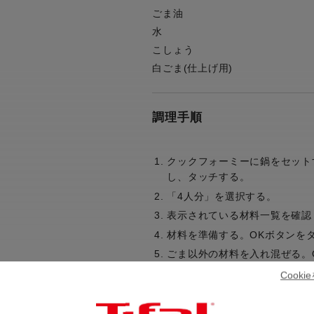
ごま油
水
こしょう
白ごま(仕上げ用)
調理手順
クックフォーミーに鍋をセット
し、タッチする。
「4人分」を選択する。
表示されている材料一覧を確認
材料を準備する。OKボタンを
ごま以外の材料を入れ混ぜる。
フタを閉めて固定し、スタート
Cook
ブザーが鳴ったら、粗熱を取り