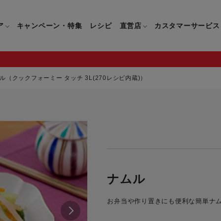
ア
キャンペーン・特集
レシピ
直営店
カスタマーサービス
ル（クックフォーミー タッチ 3L(270レシピ内蔵)）
鍋
よくあるご質問
キッチン用品一覧
キッチン用品
企業情報トップ
直営店情報
お問い合わせ
調理家電一覧
調理家
パン・鍋
製品についてのよくあるご質問
すべてのキッチン用品一覧
すべてのキッチン用品
製品についてのお問い合わ
すべての調理家電一覧
すべての
ティファールについて
直営店限定製品一覧
イパン・鍋
ご購入についてのよくあるご質問
キッチンナイフ(包丁)一覧
キッチンナイフ(包丁)
ご購入についてのお問い合
コーヒーメーカー一覧
コーヒー
ティファールの歴史
フライパン・鍋
ティファール会員に関するよくある
マルチみじん切り器一覧
マルチみじん切り器
ミキサー・ブレンダー一
ミキサー
ナムル
ご質問
保存容器一覧
保存容器
ハンドブレンダー一覧
ハンドブ
CM・ブランド動画
お弁当や作り置きにも便利な簡単ナ
ドリンクウェア一覧
ドリンクウェア
フードプロセッサー一覧
フードプ
グループセブジャパン
キッチンツール一覧
キッチンツール
卓上IH調理器一覧
卓上IH