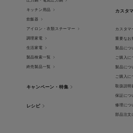
圧力鍋・電気圧力鍋
キッチン用品
カスタ
炊飯器
アイロン・衣類スチーマー
カスタマ
調理家電
重要なお
生活家電
製品につ
製品検索一覧
ご購入に
終売製品一覧
製品につ
ご購入に
取扱説明
キャンペーン・特集
保証につ
修理につ
レシピ
部品注文