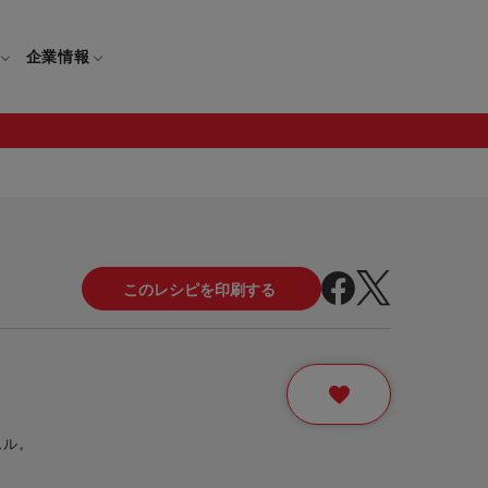
企業情報
電
ギフト
取扱説明書
保証について
せ
調理家電
ギフト・プレゼント特集
修理について
わせ
メーカー
ギフトラッピング対象製品一覧
覧
・ブレンダー
部品注文について
レンダー
セール
ムル。
ロセッサー
セール対象製品一覧
調理器