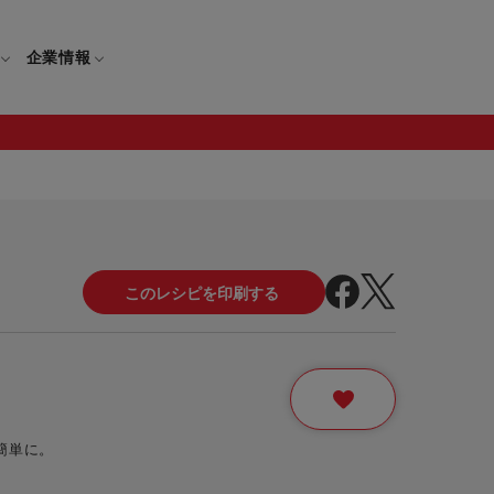
企業情報
電
ギフト
取扱説明書
保証について
せ
調理家電
ギフト・プレゼント特集
修理について
わせ
メーカー
ギフトラッピング対象製品一覧
覧
・ブレンダー
部品注文について
レンダー
セール
簡単に。
ロセッサー
セール対象製品一覧
調理器