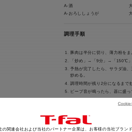
A-酒
A-おろししょうが
調理手順
豚肉は半分に切り、薄力粉をま
「炒め」→「9分」→「150℃
予熱が完了したら、サラダ油、
炒める。
調理時間が残り2分になるまで
ビープ音が鳴ったら、器に盛っ
Cook
※豚肉は肩ロース肉や豚こま肉
社の関連会社および当社のパートナー企業は、お客様の当社ブラン