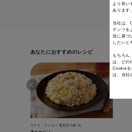
より良い
あります
当社は、
テンツを
況に基づ
したいと
あなたにおすすめのレシピ
もちろん
は、どの
Cook
は、当社
ラクラ・クッカー 電気圧力鍋 3L
チャーハン