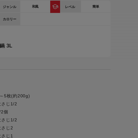
和風
簡単
ジャンル
レベル
ー
ピックアップ
鍋
カロリー
ランキング
電
アウトレット一覧
 3L
限定製品
生活家電
キャンペーン・特集
ーナー
品一覧
～5枚(約200g)
大さじ1/2
/2個
大さじ1/2
大さじ2
大さじ1