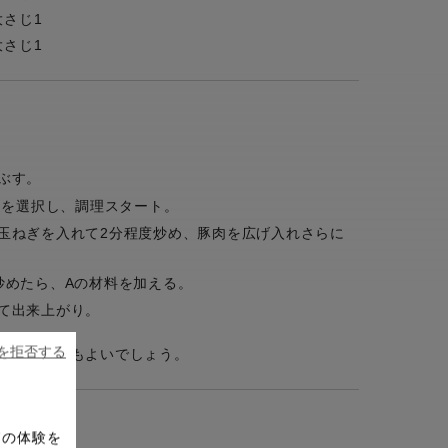
大さじ1
大さじ1
ぶす。
」を選択し、調理スタート。
玉ねぎを入れて2分程度炒め、豚肉を広げ入れさらに
炒めたら、Aの材料を加える。
て出来上がり。
ieを拒否する
で代用してもよいでしょう。
ドの体験を