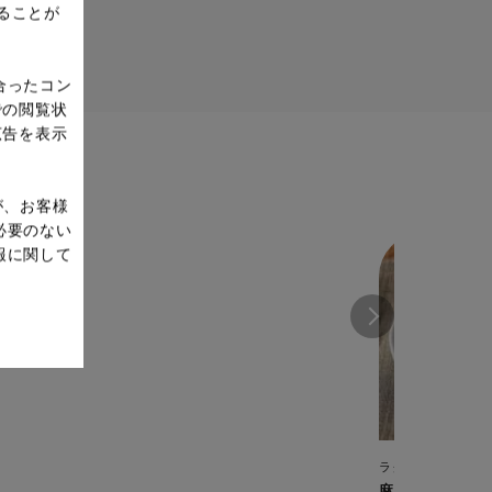
ることが
合ったコン
での閲覧状
広告を表示
が、お客様
必要のない
報に関して
ラクラ・クッカー 電
麻婆豆腐