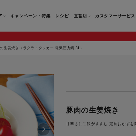
ア
キャンペーン・特集
レシピ
直営店
カスタマーサービス
の生姜焼き（ラクラ・クッカー 電気圧力鍋 3L）
鍋
よくあるご質問
キッチン用品一覧
キッチン用品
企業情報トップ
直営店情報
お問い合わせ
調理家電一覧
調理家
パン・鍋
製品についてのよくあるご質問
すべてのキッチン用品一覧
すべてのキッチン用品
製品についてのお問い合わ
すべての調理家電一覧
すべての
ティファールについて
直営店限定製品一覧
イパン・鍋
ご購入についてのよくあるご質問
キッチンナイフ(包丁)一覧
キッチンナイフ(包丁)
ご購入についてのお問い合
コーヒーメーカー一覧
コーヒー
ティファールの歴史
フライパン・鍋
ティファール会員に関するよくある
マルチみじん切り器一覧
マルチみじん切り器
ミキサー・ブレンダー一
ミキサー
豚肉の生姜焼き
ご質問
保存容器一覧
保存容器
ハンドブレンダー一覧
ハンドブ
CM・ブランド動画
甘辛さにご飯がすすむ 定番おかずを
ドリンクウェア一覧
ドリンクウェア
フードプロセッサー一覧
フードプ
グループセブジャパン
キッチンツール一覧
キッチンツール
卓上IH調理器一覧
卓上IH