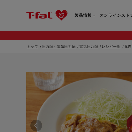
製品情報
オンラインスト
トップ
圧力鍋・電気圧力鍋
電気圧力鍋
レシピ一覧
豚肉
フライパン・鍋一覧
カスタマーサービストップ
フライパン・
すべてのフライパン・鍋一覧
すべてのフライ
重要なお知らせ
取っ手つきフライパン・鍋一覧
取っ手つきフラ
取っ手のとれるフライパン・鍋一覧
取っ手のとれる
電気ケトル一覧
電気ケトル