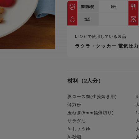
トル
9
分
調理時間
カトラリー一覧
カトラリー
トースター一覧
トースタ
カスタマーハラスメント
電気圧力鍋一覧
電気圧力
塩分
について
圧力鍋
炊飯器一覧
炊飯器
レシピで使用している製品
採用情報
生活家電一覧
生活家
・電気圧力鍋
すべての炊飯器一覧
すべての炊飯器
ラクラ・クッカー 電気圧力鍋
すべての生活家電一覧
すべての
毛玉クリーナー一覧
毛玉クリ
アイロン・衣類スチーマー一覧
アイロン・衣類スチーマー
加湿器一覧
加湿器
材料（2人分）
すべてのアイロン・衣類スチーマー
すべてのアイロン・衣類スチーマー
一覧
衣類スチーマーアイロン兼用タイプ
終売製
衣類スチーマーアイロン兼用タイプ
(2way)
豚ロース肉(生姜焼き用)
4
(2way)一覧
薄力粉
衣類スチーマー専用タイプ(1way)
衣類スチーマー専用タイプ(1way)一
玉ねぎ(5mm幅薄切り)
1
覧
スチームアイロン
サラダ油
スチームアイロン一覧
A-しょうゆ
A-砂糖