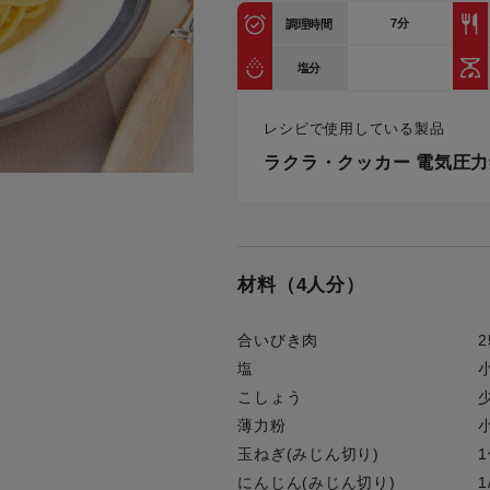
トル
7
分
調理時間
カトラリー一覧
カトラリー
トースター一覧
トースタ
カスタマーハラスメント
電気圧力鍋一覧
電気圧力
塩分
について
圧力鍋
炊飯器一覧
炊飯器
レシピで使用している製品
採用情報
生活家電一覧
生活家
・電気圧力鍋
すべての炊飯器一覧
すべての炊飯器
ラクラ・クッカー 電気圧力鍋
すべての生活家電一覧
すべての
毛玉クリーナー一覧
毛玉クリ
アイロン・衣類スチーマー一覧
アイロン・衣類スチーマー
加湿器一覧
加湿器
材料（4人分）
すべてのアイロン・衣類スチーマー
すべてのアイロン・衣類スチーマー
一覧
衣類スチーマーアイロン兼用タイプ
終売製
衣類スチーマーアイロン兼用タイプ
(2way)
合いびき肉
2
(2way)一覧
塩
衣類スチーマー専用タイプ(1way)
衣類スチーマー専用タイプ(1way)一
こしょう
覧
スチームアイロン
薄力粉
スチームアイロン一覧
玉ねぎ(みじん切り)
1
にんじん(みじん切り)
1