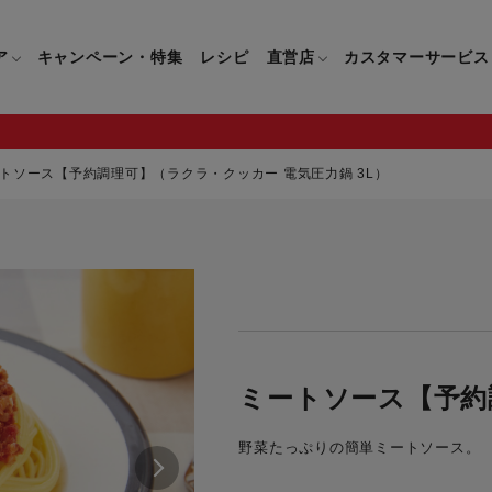
ア
キャンペーン・特集
レシピ
直営店
カスタマーサービス
トソース【予約調理可】（ラクラ・クッカー 電気圧力鍋 3L）
鍋
よくあるご質問
キッチン用品一覧
キッチン用品
企業情報トップ
直営店情報
お問い合わせ
調理家電一覧
調理家
パン・鍋
製品についてのよくあるご質問
すべてのキッチン用品一覧
すべてのキッチン用品
製品についてのお問い合わ
すべての調理家電一覧
すべての
ティファールについて
直営店限定製品一覧
イパン・鍋
ご購入についてのよくあるご質問
キッチンナイフ(包丁)一覧
キッチンナイフ(包丁)
ご購入についてのお問い合
コーヒーメーカー一覧
コーヒー
ティファールの歴史
フライパン・鍋
ティファール会員に関するよくある
マルチみじん切り器一覧
マルチみじん切り器
ミキサー・ブレンダー一
ミキサー
ミートソース【予約
ご質問
保存容器一覧
保存容器
ハンドブレンダー一覧
ハンドブ
CM・ブランド動画
野菜たっぷりの簡単ミートソース。
ドリンクウェア一覧
ドリンクウェア
フードプロセッサー一覧
フードプ
グループセブジャパン
キッチンツール一覧
キッチンツール
卓上IH調理器一覧
卓上IH