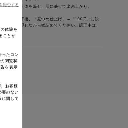
ieを拒否する
たをあけ、全体を混ぜ、器に盛って出来上がり。
は、調理終了後、「煮つめ仕上げ」→「100℃」に設
などでかき混ぜながら煮詰めてください。調理中は、
ドの体験を
ることが
合ったコン
での閲覧状
広告を表示
が、お客様
必要のない
報に関して