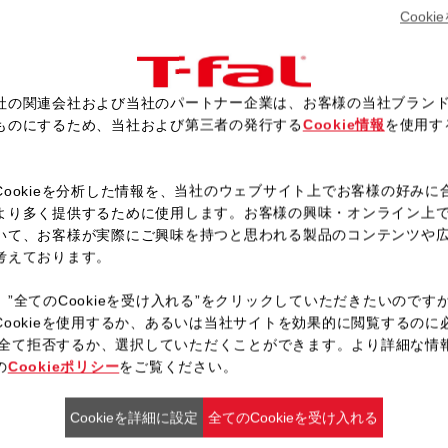
Cook
圧力表示ピンが下がったら、ふ
※ミートソースを煮詰める場合
定し、ふたをあけたまま、ヘラ
社の関連会社および当社のパートナー企業は、お客様の当社ブラン
飛びはねに注意してください。
ものにするため、当社および第三者の発行する
Cookie情報
を使用す
。
Cookieを分析した情報を、当社のウェブサイト上でお客様の好みに
より多く提供するために使用します。お客様の興味・オンライン上
いて、お客様が実際にご興味を持つと思われる製品のコンテンツや
レシピ一覧へ戻る
考えております。
、”全てのCookieを受け入れる”をクリックしていただきたいのです
Cookieを使用するか、あるいは当社サイトを効果的に閲覧するのに
ieを全て拒否するか、選択していただくことができます。より詳細な情
の
Cookieポリシー
をご覧ください。
Cookieを詳細に設定
全てのCookieを受け入れる