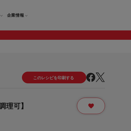
企業情報
電
ギフト
取扱説明書
保証について
せ
調理家電
ギフト・プレゼント特集
修理について
わせ
メーカー
ギフトラッピング対象製品一覧
覧
・ブレンダー
部品注文について
調理可】
レンダー
セール
ロセッサー
セール対象製品一覧
調理器