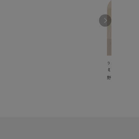
ラクラ・クッカー プ
ミートソース【
野菜たっぷりの