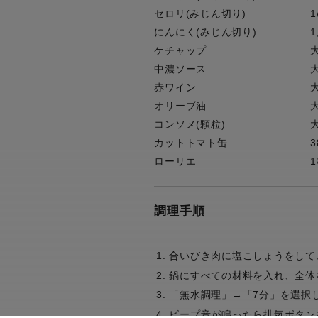
セロリ(みじん切り)
1
にんにく(みじん切り)
ケチャップ
中濃ソース
赤ワイン
オリーブ油
コンソメ(顆粒)
カットトマト缶
3
ローリエ
調理手順
合いびき肉に塩こしょうをして
鍋にすべての材料を入れ、全体
「無水調理」→「7分」を選択
ビープ音が鳴ったら排気ボタン