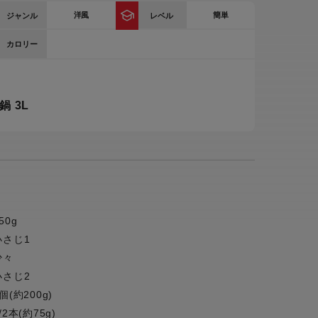
洋風
簡単
ジャンル
レベル
ー
ピックアップ
鍋
カロリー
ランキング
電
アウトレット一覧
 3L
限定製品
生活家電
キャンペーン・特集
ーナー
品一覧
50g
小さじ1
少々
小さじ2
個(約200g)
/2本(約75g)