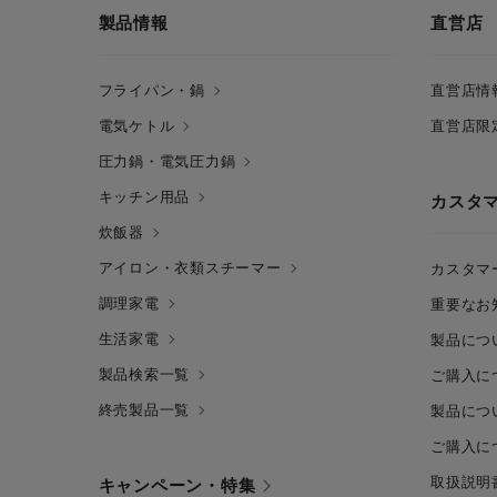
製品情報
直営店
フライパン・鍋
直営店情
電気ケトル
直営店限
圧力鍋・電気圧力鍋
キッチン用品
カスタ
炊飯器
アイロン・衣類スチーマー
カスタマ
調理家電
重要なお
生活家電
製品につ
製品検索一覧
ご購入に
終売製品一覧
製品につ
ご購入に
取扱説明
キャンペーン・特集