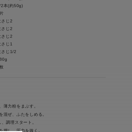
/2本(約50g)
1片
大さじ2
大さじ2
大さじ2
大さじ1
大さじ1/2
80g
1枚
、薄力粉をまぶす。
を混ぜ、ふたをしめる。
し、調理スタート。
を押し、圧力を抜く。