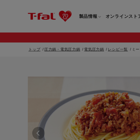
製品情報
オンラインスト
トップ
圧力鍋・電気圧力鍋
電気圧力鍋
レシピ一覧
ミー
フライパン・鍋一覧
カスタマーサービストップ
フライパン・
すべてのフライパン・鍋一覧
すべてのフライ
重要なお知らせ
取っ手つきフライパン・鍋一覧
取っ手つきフラ
取っ手のとれるフライパン・鍋一覧
取っ手のとれる
電気ケトル一覧
電気ケトル