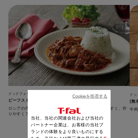
クックフォーミー エクスプレス（150レシピ内蔵）
クッ
Cookieを拒否する
ビーフストロガノフ
(無
ロシアの代表的な料理を、ふだん使いの食材で食べやすく、作
牛
りやすくアレンジしました。 【準備時間：10分】
当社、当社の関連会社および当社の
パートナー企業は、お客様の当社ブ
ランドの体験をより良いものにする