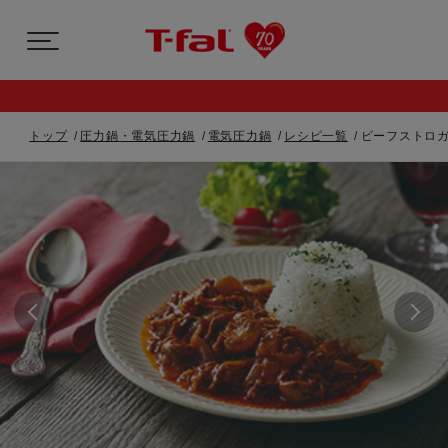
トップ
圧力鍋・電気圧力鍋
電気圧力鍋
レシピ一覧
ビーフストロガ