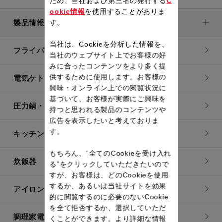
ため、当社および第三者の発行する
C
ookie情報
を使用することがありま
製品情報
す。
当社は、Cookieを分析した情報を、
フライパン・鍋
当社のウェブサイト上でお客様の好
みに合ったコンテンツをより多く提
供するために使用します。お客様の
電気ケトル
興味・オンライン上での閲覧状況に
基づいて、お客様が実際にご興味を
圧力鍋・電気圧力鍋
持つと思われる製品のコンテンツや
広告を表示したいと考えておりま
す。
キッチン用品
もちろん、”全てのCookieを受け入れ
炊飯器
る”をクリックしていただきたいので
すが、お客様は、どのCookieを使用
するか、あるいは当社サイトを効果
アイロン・衣類スチーマー
的に閲覧するのに必要のないCookie
を全て拒否するか、選択していただ
調理家電
くことができます。より詳細な情報