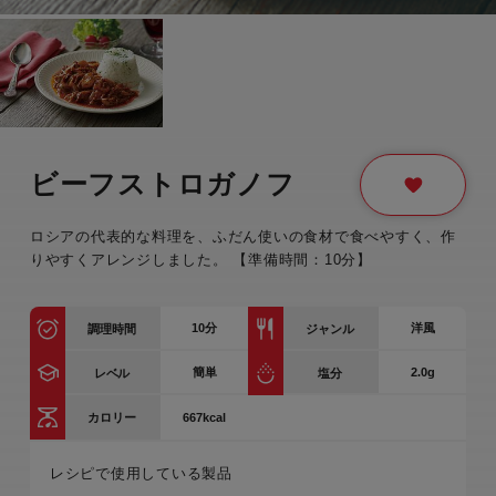
ビーフストロガノフ
ロシアの代表的な料理を、ふだん使いの食材で食べやすく、作
りやすくアレンジしました。 【準備時間：10分】
10
分
洋風
調理時間
ジャンル
簡単
2.0g
レベル
塩分
667kcal
カロリー
レシピで使用している製品