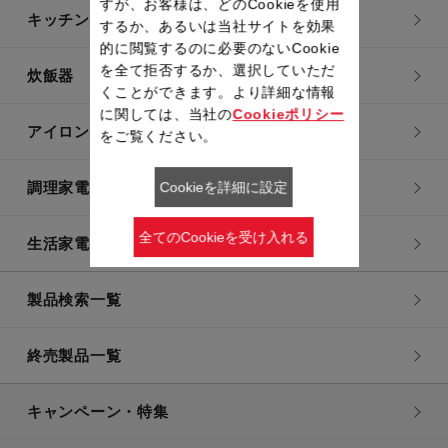
すが、お客様は、どのCookieを使用
キッチン用品
するか、あるいは当社サイトを効果
的に閲覧するのに必要のないCookie
を全て拒否するか、選択していただ
炊飯器
くことができます。より詳細な情報
に関しては、当社の
Cookieポリシー
アイロン・衣類スチーマー
をご覧ください。
調理家電
Cookieを詳細に設定
全てのCookieを受け入れる
生活家電
製品検索一覧
終売製品一覧
キャンペーン・特集