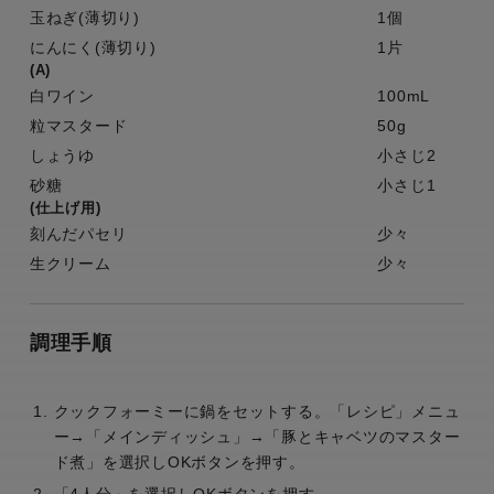
玉ねぎ(薄切り)
1個
にんにく(薄切り)
1片
(A)
白ワイン
100mL
粒マスタード
50g
しょうゆ
小さじ2
砂糖
小さじ1
(仕上げ用)
刻んだパセリ
少々
生クリーム
少々
調理手順
クックフォーミーに鍋をセットする。「レシピ」メニュ
ー→「メインディッシュ」→「豚とキャベツのマスター
ド煮」を選択しOKボタンを押す。
「4人分」を選択しOKボタンを押す。