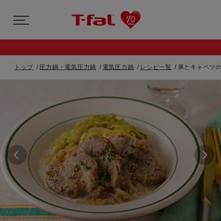
トップ
圧力鍋・電気圧力鍋
電気圧力鍋
レシピ一覧
豚とキャベツの