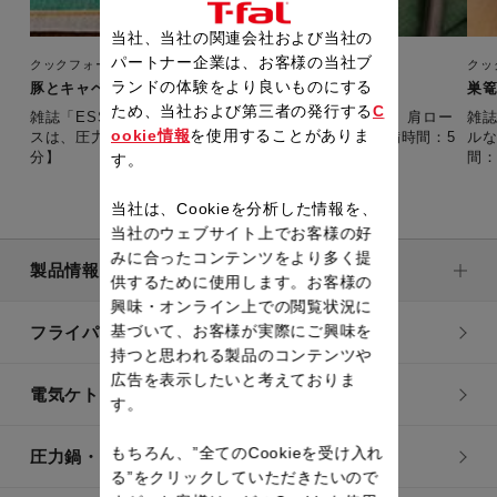
当社、当社の関連会社および当社の
パートナー企業は、お客様の当社ブ
クックフォーミー 3L（210レシピ内蔵）
クッ
ランドの体験をより良いものにする
豚とキャベツのマスタード煮（1週間レシピ・秋）
巣篭
ため、当社および第三者の発行する
C
雑誌「ESSE」とコラボした1週間・秋の金曜レシピ。 肩ロー
雑誌
ookie情報
を使用することがありま
スは、圧力調理でふっくら柔らかくなります。 【準備時間：5
ルな
分】
間：
す。
当社は、Cookieを分析した情報を、
当社のウェブサイト上でお客様の好
みに合ったコンテンツをより多く提
製品情報
供するために使用します。お客様の
興味・オンライン上での閲覧状況に
基づいて、お客様が実際にご興味を
フライパン・鍋
持つと思われる製品のコンテンツや
広告を表示したいと考えておりま
電気ケトル
す。
もちろん、”全てのCookieを受け入れ
圧力鍋・電気圧力鍋
る”をクリックしていただきたいので