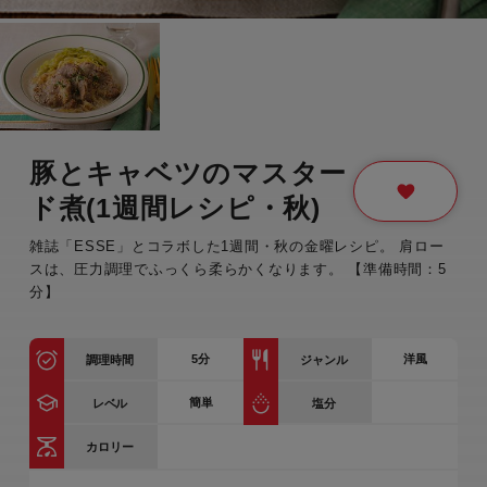
豚とキャベツのマスター
ド煮(1週間レシピ・秋)
雑誌「ESSE」とコラボした1週間・秋の金曜レシピ。 肩ロー
スは、圧力調理でふっくら柔らかくなります。 【準備時間：5
分】
5
分
洋風
調理時間
ジャンル
簡単
レベル
塩分
カロリー