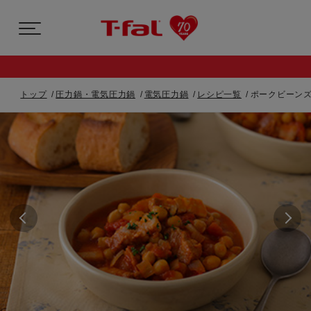
トップ
圧力鍋・電気圧力鍋
電気圧力鍋
レシピ一覧
ポークビーンズ