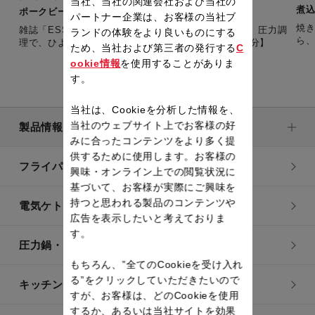
当社、当社の関連会社および当社の
煮
ポークビーンズ（1週間レシピ・冬）
パートナー企業は、お客様の当社ブ
焼
雑誌「ESSE」とコラボした1週間・冬の土曜レシピ。 圧力調
ランドの体験をより良いものにする
理で、ひよこ豆がふっくら美味しく！ 【準備時間：5分】
ため、当社および第三者の発行する
C
ookie情報
を使用することがありま
す。
当社は、Cookieを分析した情報を、
当社のウェブサイト上でお客様の好
製品情報
みに合ったコンテンツをより多く提
供するために使用します。お客様の
フライパン・鍋
興味・オンライン上での閲覧状況に
基づいて、お客様が実際にご興味を
持つと思われる製品のコンテンツや
電気ケトル
広告を表示したいと考えておりま
す。
圧力鍋・電気圧力鍋
もちろん、”全てのCookieを受け入れ
る”をクリックしていただきたいので
キッチン用品
すが、お客様は、どのCookieを使用
するか、あるいは当社サイトを効果