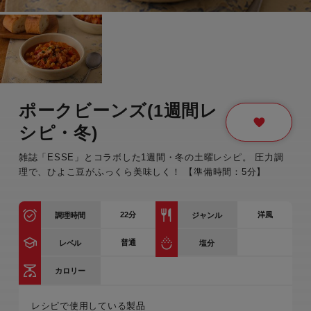
ポークビーンズ(1週間レ
シピ・冬)
雑誌「ESSE」とコラボした1週間・冬の土曜レシピ。 圧力調
理で、ひよこ豆がふっくら美味しく！ 【準備時間：5分】
22
分
洋風
調理時間
ジャンル
普通
レベル
塩分
カロリー
レシピで使用している製品