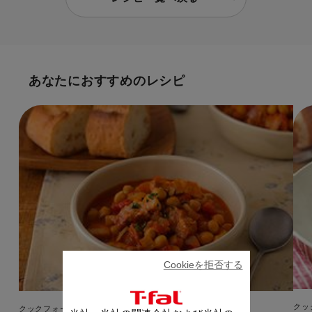
あなたにおすすめのレシピ
Cookieを拒否する
クッ
クックフォーミー 3L（210レシピ内蔵）