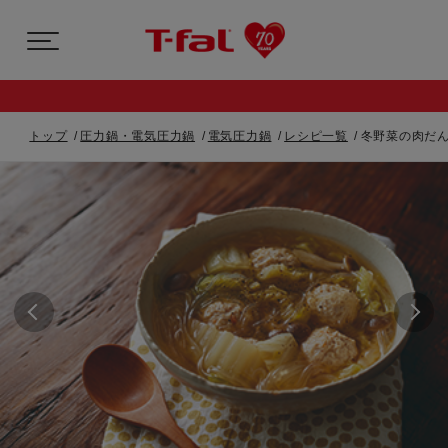
トップ
圧力鍋・電気圧力鍋
電気圧力鍋
レシピ一覧
冬野菜の肉だん