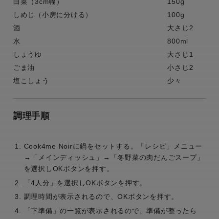
白菜（3cm幅）
150g
しめじ（小房に分ける）
100g
酒
大さじ2
水
800ml
しょうゆ
大さじ1
ごま油
小さじ2
塩こしょう
少々
調理手順
Cook4me Noirに鍋をセットする。「レシピ」メニュー
→「メインディッシュ」→「冬野菜の肉だんごスープ」
を選択しOKボタンを押す。
「4人分」を選択しOKボタンを押す。
調理時間が表示されるので、OKボタンを押す。
「下準備」の一覧が表示されるので、準備が整ったら