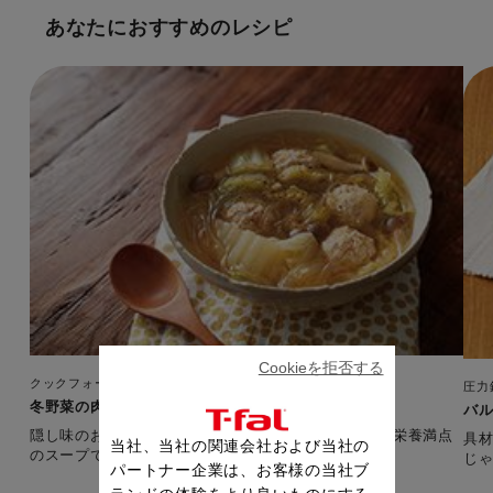
あなたにおすすめのレシピ
Cookieを拒否する
クックフォーミー エクスプレス（150レシピ内蔵）
圧力
冬野菜の肉だんごスープ
バ
隠し味のおろしにんにく・しょうがで体もぽかぽか。栄養満点
具
当社、当社の関連会社および当社の
のスープです。 【準備時間：15分】
じ
パートナー企業は、お客様の当社ブ