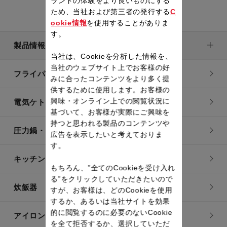
ランドの体験をより良いものにする
ため、当社および第三者の発行する
C
ookie情報
を使用することがありま
す。
製品情報
当社は、Cookieを分析した情報を、
当社のウェブサイト上でお客様の好
フライパン・鍋
みに合ったコンテンツをより多く提
供するために使用します。お客様の
興味・オンライン上での閲覧状況に
電気ケトル
基づいて、お客様が実際にご興味を
持つと思われる製品のコンテンツや
圧力鍋・電気圧力鍋
広告を表示したいと考えておりま
す。
キッチン用品
もちろん、”全てのCookieを受け入れ
る”をクリックしていただきたいので
炊飯器
すが、お客様は、どのCookieを使用
するか、あるいは当社サイトを効果
的に閲覧するのに必要のないCookie
アイロン・衣類スチーマー
を全て拒否するか、選択していただ