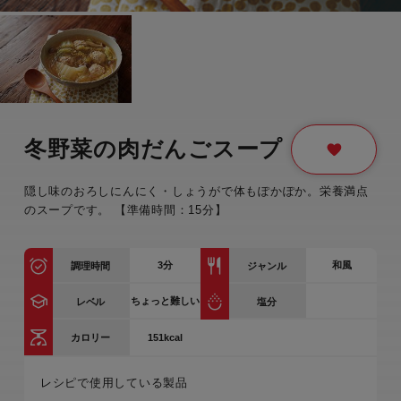
冬野菜の肉だんごスープ
隠し味のおろしにんにく・しょうがで体もぽかぽか。栄養満点
のスープです。 【準備時間：15分】
3
分
和風
調理時間
ジャンル
ちょっと難しい
レベル
塩分
151kcal
カロリー
レシピで使用している製品