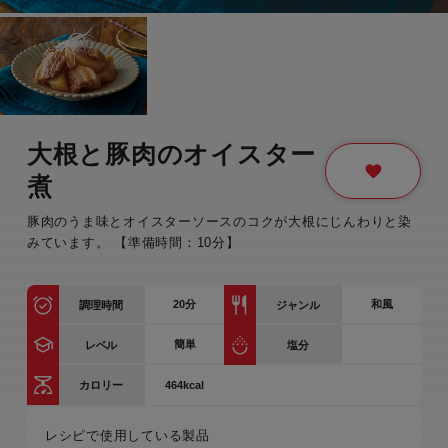
大根と豚肉のオイスター
煮
豚肉のうま味とオイスターソースのコクが大根にじんわりと染
みています。 【準備時間：10分】
20
分
和風
調理時間
ジャンル
簡単
レベル
塩分
464kcal
カロリー
レシピで使用している製品