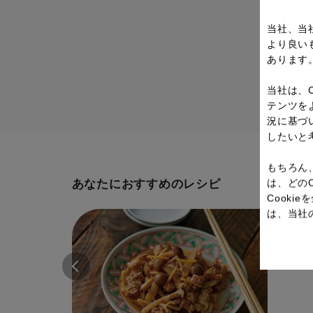
当社、当
より良い
あります
当社は、
テンツを
況に基づ
したいと
もちろん
は、どの
あなたにおすすめのレシピ
Cook
は、当社