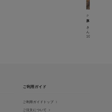
クックフォーミー 3
豚ときのこの生
きのこのうま味
んで、箸のすすむ味わ
10分】
ご利用ガイド
ご利用ガイドトップ
ご注文について