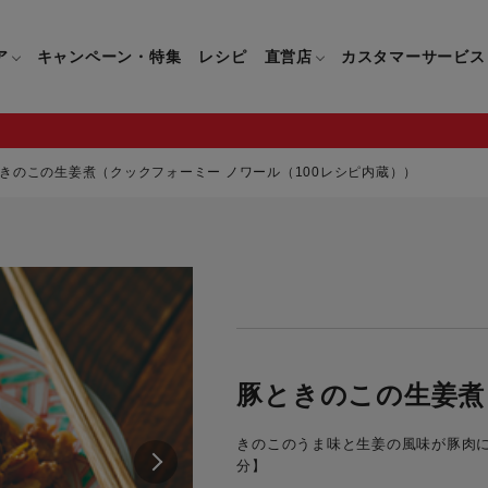
ア
キャンペーン・特集
レシピ
直営店
カスタマーサービス
きのこの生姜煮（クックフォーミー ノワール（100レシピ内蔵））
鍋
よくあるご質問
キッチン用品一覧
キッチン用品
企業情報トップ
直営店情報
お問い合わせ
調理家電一覧
調理家
パン・鍋
製品についてのよくあるご質問
すべてのキッチン用品一覧
すべてのキッチン用品
製品についてのお問い合わ
すべての調理家電一覧
すべての
ティファールについて
直営店限定製品一覧
イパン・鍋
ご購入についてのよくあるご質問
キッチンナイフ(包丁)一覧
キッチンナイフ(包丁)
ご購入についてのお問い合
コーヒーメーカー一覧
コーヒー
ティファールの歴史
フライパン・鍋
ティファール会員に関するよくある
マルチみじん切り器一覧
マルチみじん切り器
ミキサー・ブレンダー一
ミキサー
豚ときのこの生姜煮
ご質問
保存容器一覧
保存容器
ハンドブレンダー一覧
ハンドブ
CM・ブランド動画
きのこのうま味と生姜の風味が豚肉に
ドリンクウェア一覧
ドリンクウェア
フードプロセッサー一覧
フードプ
分】
グループセブジャパン
キッチンツール一覧
キッチンツール
卓上IH調理器一覧
卓上IH