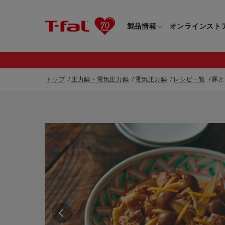
製品情報
オンラインスト
トップ
圧力鍋・電気圧力鍋
電気圧力鍋
レシピ一覧
豚と
フライパン・鍋一覧
カスタマーサービストップ
フライパン・
すべてのフライパン・鍋一覧
すべてのフライ
重要なお知らせ
取っ手つきフライパン・鍋一覧
取っ手つきフラ
取っ手のとれるフライパン・鍋一覧
取っ手のとれる
電気ケトル一覧
電気ケトル