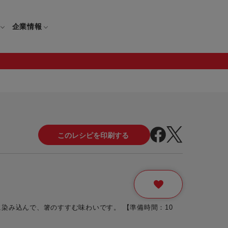
企業情報
電
ギフト
取扱説明書
保証について
せ
調理家電
ギフト・プレゼント特集
修理について
わせ
メーカー
ギフトラッピング対象製品一覧
覧
・ブレンダー
部品注文について
レンダー
セール
染み込んで、箸のすすむ味わいです。 【準備時間：10
ロセッサー
セール対象製品一覧
調理器