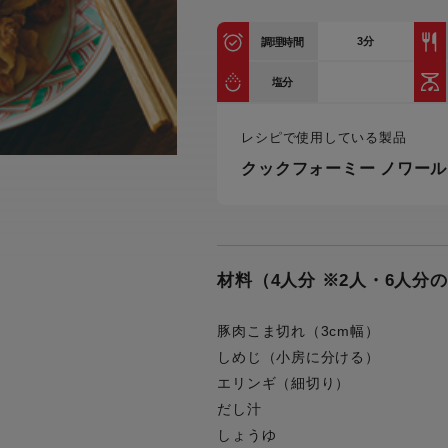
トル
カトラリー一覧
カトラリー
トースター一覧
トースタ
3
分
カスタマーハラスメント
調理時間
電気圧力鍋一覧
電気圧力
について
圧力鍋
塩分
炊飯器一覧
炊飯器
採用情報
生活家電一覧
生活家
・電気圧力鍋
レシピで使用している製品
すべての炊飯器一覧
すべての炊飯器
クックフォーミー ノワール
すべての生活家電一覧
すべての
毛玉クリーナー一覧
毛玉クリ
アイロン・衣類スチーマー一覧
アイロン・衣類スチーマー
加湿器一覧
加湿器
すべてのアイロン・衣類スチーマー
すべてのアイロン・衣類スチーマー
一覧
材料（4人分 ※2人・6人分
衣類スチーマーアイロン兼用タイプ
終売製
衣類スチーマーアイロン兼用タイプ
(2way)
(2way)一覧
豚肉こま切れ（3cm幅）
衣類スチーマー専用タイプ(1way)
衣類スチーマー専用タイプ(1way)一
しめじ（小房に分ける）
覧
スチームアイロン
エリンギ（細切り）
スチームアイロン一覧
だし汁
しょうゆ