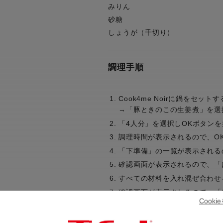
みりん
砂糖
しょうが（千切り）
調理手順
Cook4me Noirに鍋をセ
→「豚ときのこの生姜煮」を選
「4人分」を選択しOKボタンを
調理時間が表示されるので、O
「下準備」の一覧が表示される
確認画面が表示されるので、「
すべての材料を入れ混ぜ合わせ
確認画面が表示されるので、「
Cook
フタを閉めて固定し、予熱が完
ブザーが鳴ったら、器に盛って