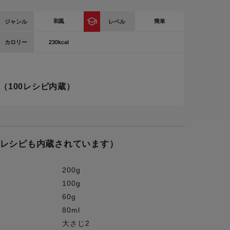
ー
和風
簡単
ジャンル
レベル
ピックアップ
鍋
230kcal
カロリー
ランキング
電
アウトレット一覧
限定製品
（100レシピ内蔵）
生活家電
キャンペーン・特集
ーナー
のレシピも内蔵されています）
品一覧
200g
100g
60g
80ml
大さじ2