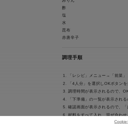
みりん
酢
塩
水
昆布
赤唐辛子
調理手順
「レシピ」メニュー→「前菜」
「4人分」を選択しOKボタンを
調理時間が表示されるので、O
「下準備」の一覧が表示される
確認画面が表示されるので、「
材料をすべて入れ、混ぜ合わせ
Cook
確認画面が表示されるので、「