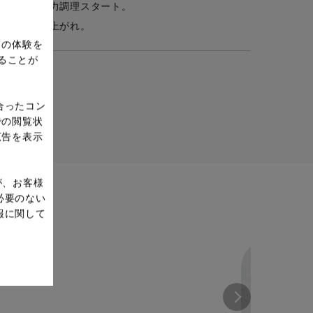
了したら圧力調理スタート。
たら、召し上がれ。
ドの体験を
ることが
合ったコン
での閲覧状
広告を表示
が、お客様
必要のない
報に関して