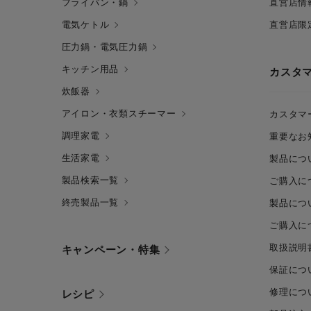
フライパン・鍋
直営店情
電気ケトル
直営店限
圧力鍋・電気圧力鍋
キッチン用品
カスタ
炊飯器
アイロン・衣類スチーマー
カスタマ
調理家電
重要なお
生活家電
製品につ
製品検索一覧
ご購入に
終売製品一覧
製品につ
ご購入に
取扱説明
キャンペーン・特集
保証につ
修理につ
レシピ