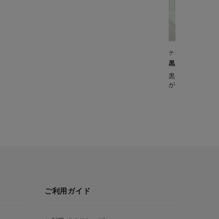
テイエール 1.5L
黒豆茶
黒豆を炒る＆煮
が感じられる、
ご利用ガイド