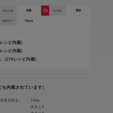
ー
和風
簡単
ジャンル
レベル
ピックアップ
鍋
79kcal
カロリー
ランキング
電
アウトレット一覧
限定製品
0レシピ内蔵）
生活家電
キャンペーン・特集
0レシピ内蔵）
ーナー
L（270レシピ内蔵）
品一覧
シピも内蔵されています）
し水気を切る）
160g
大さじ3