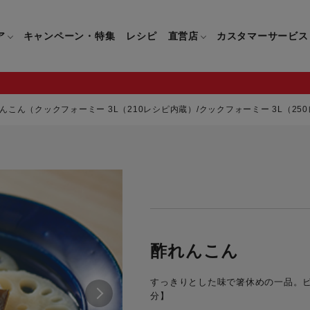
ア
キャンペーン・特集
レシピ
直営店
カスタマーサービス
んこん（クックフォーミー 3L（210レシピ内蔵）/クックフォーミー 3L（25
鍋
よくあるご質問
キッチン用品一覧
キッチン用品
企業情報トップ
直営店情報
お問い合わせ
調理家電一覧
調理家
パン・鍋
製品についてのよくあるご質問
すべてのキッチン用品一覧
すべてのキッチン用品
製品についてのお問い合わ
すべての調理家電一覧
すべての
ティファールについて
直営店限定製品一覧
イパン・鍋
ご購入についてのよくあるご質問
キッチンナイフ(包丁)一覧
キッチンナイフ(包丁)
ご購入についてのお問い合
コーヒーメーカー一覧
コーヒー
ティファールの歴史
フライパン・鍋
ティファール会員に関するよくある
マルチみじん切り器一覧
マルチみじん切り器
ミキサー・ブレンダー一
ミキサー
酢れんこん
ご質問
保存容器一覧
保存容器
ハンドブレンダー一覧
ハンドブ
CM・ブランド動画
すっきりとした味で箸休めの一品。ビ
ドリンクウェア一覧
ドリンクウェア
フードプロセッサー一覧
フードプ
分】
グループセブジャパン
キッチンツール一覧
キッチンツール
卓上IH調理器一覧
卓上IH