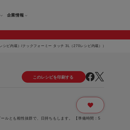
企業情報
0レシピ内蔵）/クックフォーミー タッチ 3L（270レシピ内蔵））
電
ギフト
取扱説明書
保証について
せ
調理家電
ギフト・プレゼント特集
修理について
わせ
メーカー
ギフトラッピング対象製品一覧
覧
・ブレンダー
部品注文について
レンダー
セール
ールとも相性抜群で、日持ちもします。 【準備時間：5
ロセッサー
セール対象製品一覧
調理器