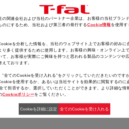
フタを閉めて固定し、予熱が完
ブザーが鳴ったら、粗熱が取れ
社の関連会社および当社のパートナー企業は、お客様の当社ブラン
ものにするため、当社および第三者の発行する
Cookie情報
を使用す
。
レシピ一覧へ戻る
Cookieを分析した情報を、当社のウェブサイト上でお客様の好みに
より多く提供するために使用します。お客様の興味・オンライン上
いて、お客様が実際にご興味を持つと思われる製品のコンテンツや
考えております。
、”全てのCookieを受け入れる”をクリックしていただきたいのです
Cookieを使用するか、あるいは当社サイトを効果的に閲覧するのに
ieを全て拒否するか、選択していただくことができます。より詳細な情
の
Cookieポリシー
をご覧ください。
Cookieを詳細に設定
全てのCookieを受け入れる