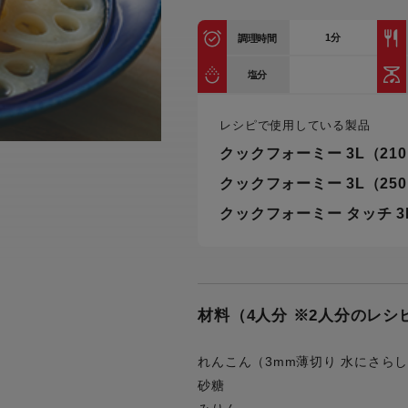
トル
カトラリー一覧
カトラリー
トースター一覧
トースタ
1
分
カスタマーハラスメント
調理時間
電気圧力鍋一覧
電気圧力
について
圧力鍋
塩分
炊飯器一覧
炊飯器
採用情報
生活家電一覧
生活家
・電気圧力鍋
レシピで使用している製品
すべての炊飯器一覧
すべての炊飯器
クックフォーミー 3L（21
すべての生活家電一覧
すべての
クックフォーミー 3L（25
毛玉クリーナー一覧
毛玉クリ
アイロン・衣類スチーマー一覧
アイロン・衣類スチーマー
クックフォーミー タッチ 3
加湿器一覧
加湿器
すべてのアイロン・衣類スチーマー
すべてのアイロン・衣類スチーマー
一覧
衣類スチーマーアイロン兼用タイプ
終売製
衣類スチーマーアイロン兼用タイプ
(2way)
(2way)一覧
衣類スチーマー専用タイプ(1way)
材料（4人分 ※2人分のレ
衣類スチーマー専用タイプ(1way)一
覧
スチームアイロン
れんこん（3mm薄切り 水にさら
スチームアイロン一覧
砂糖