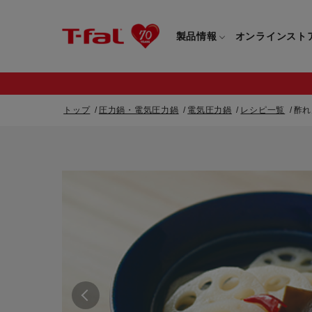
製品情報
オンラインスト
トップ
圧力鍋・電気圧力鍋
電気圧力鍋
レシピ一覧
酢れ
フライパン・鍋一覧
カスタマーサービストップ
フライパン・
すべてのフライパン・鍋一覧
すべてのフライ
重要なお知らせ
取っ手つきフライパン・鍋一覧
取っ手つきフラ
取っ手のとれるフライパン・鍋一覧
取っ手のとれる
電気ケトル一覧
電気ケトル