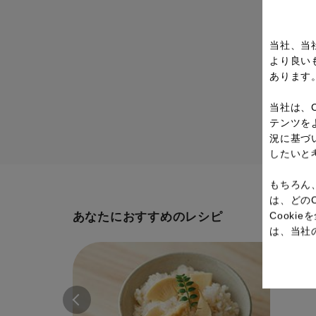
当社、当
より良い
あります
当社は、
テンツを
況に基づ
したいと
もちろん
は、どの
Cook
あなたにおすすめのレシピ
は、当社