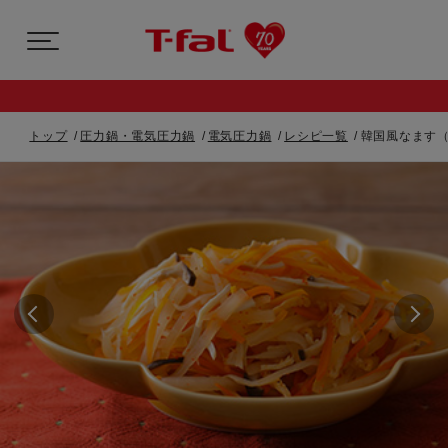
トップ
圧力鍋・電気圧力鍋
電気圧力鍋
レシピ一覧
韓国風なます（