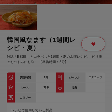
韓国風なます（1週間レ
シピ・夏）
雑誌「ESSE」とコラボした1週間・夏の水曜レシピ。 ピリ辛
でおつまみにも◎！ 【準備時間：5分】
2
分
エスニック
調理時間
ジャンル
簡単
レベル
塩分
カロリー
レシピで使用している製品