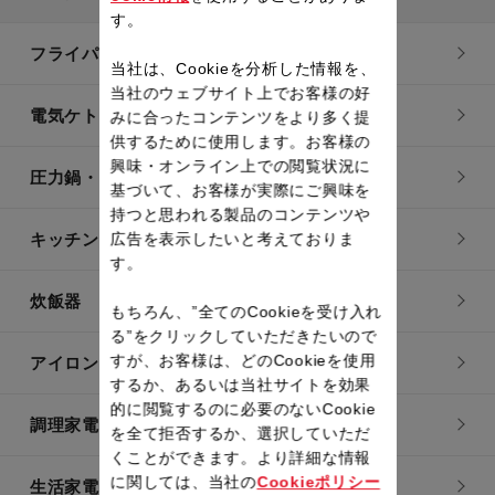
す。
フライパン・鍋
当社は、Cookieを分析した情報を、
当社のウェブサイト上でお客様の好
電気ケトル
みに合ったコンテンツをより多く提
供するために使用します。お客様の
興味・オンライン上での閲覧状況に
圧力鍋・電気圧力鍋
基づいて、お客様が実際にご興味を
持つと思われる製品のコンテンツや
キッチン用品
広告を表示したいと考えておりま
す。
炊飯器
もちろん、”全てのCookieを受け入れ
る”をクリックしていただきたいので
すが、お客様は、どのCookieを使用
アイロン・衣類スチーマー
するか、あるいは当社サイトを効果
的に閲覧するのに必要のないCookie
調理家電
を全て拒否するか、選択していただ
くことができます。より詳細な情報
に関しては、当社の
Cookieポリシー
生活家電