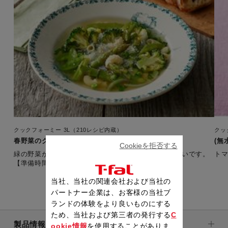
クックフォーミー 3L（210レシピ内蔵）
クッ
春野菜のグリーンスープ
(無
Cookieを拒否する
緑の野菜がたっぷり！素材の風味がいきる素朴な味わいです。
ト
【準備時間：5分】
当社、当社の関連会社および当社の
パートナー企業は、お客様の当社ブ
ランドの体験をより良いものにする
ため、当社および第三者の発行する
C
製品情報
ookie情報
を使用することがありま