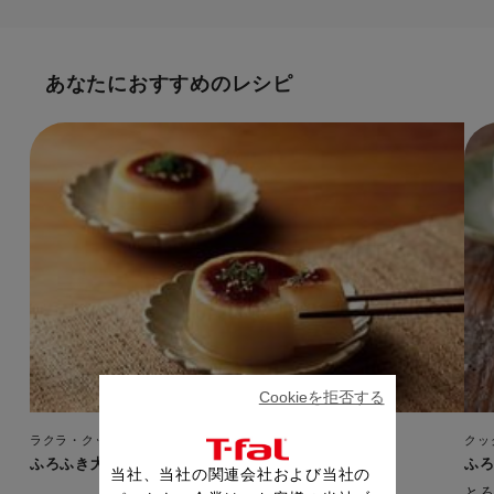
あなたにおすすめのレシピ
Cookieを拒否する
ラクラ・クッカー 旨み 4L
クッ
ふろふき大根
ふ
当社、当社の関連会社および当社の
と