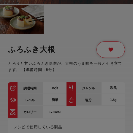
ふろふき大根
とろりと甘いふろふき味噌が、大根のうま味を一段と引き立て
ます。 【準備時間：6分】
15
分
和風
調理時間
ジャンル
簡単
1.8g
レベル
塩分
173kcal
カロリー
レシピで使用している製品