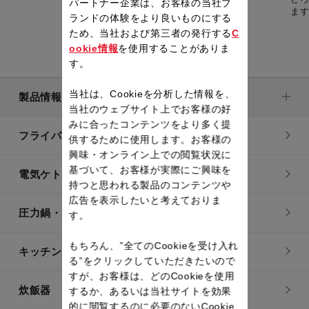
パートナー企業は、お客様の当社ブ
ランドの体験をより良いものにする
ため、当社および第三者の発行する
C
ookie情報
を使用することがありま
す。
当社は、Cookieを分析した情報を、
製品情報
当社のウェブサイト上でお客様の好
みに合ったコンテンツをより多く提
フライパン・鍋
供するために使用します。お客様の
興味・オンライン上での閲覧状況に
基づいて、お客様が実際にご興味を
電気ケトル
持つと思われる製品のコンテンツや
広告を表示したいと考えておりま
圧力鍋・電気圧力鍋
す。
もちろん、”全てのCookieを受け入れ
キッチン用品
る”をクリックしていただきたいので
すが、お客様は、どのCookieを使用
炊飯器
するか、あるいは当社サイトを効果
的に閲覧するのに必要のないCookie