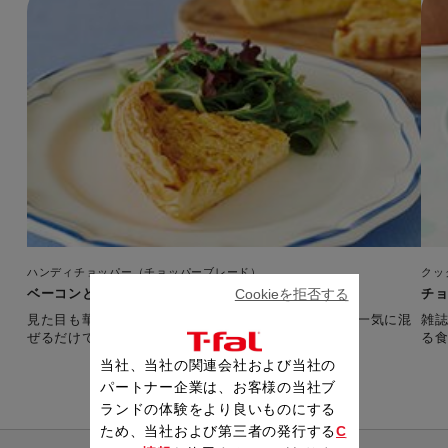
ハンディチョッパー（チョッパーブレード）
クッ
ベーコンとパプリカの春色キッシュ
チョ
Cookieを拒否する
見た目も華やかでおもたせにも喜ばれる一品。材料を一気に混
雑誌
ぜるだけでスピーディーに。
当社、当社の関連会社および当社の
パートナー企業は、お客様の当社ブ
ランドの体験をより良いものにする
ため、当社および第三者の発行する
C