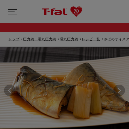
トップ
圧力鍋・電気圧力鍋
電気圧力鍋
レシピ一覧
さばのオイスタ