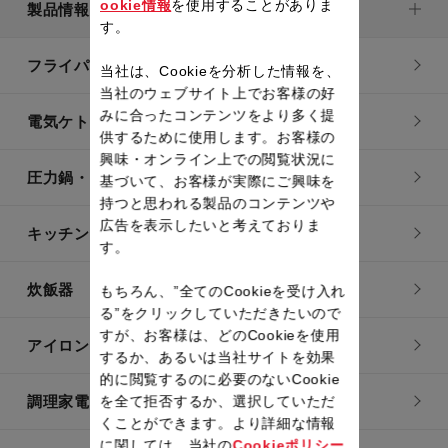
ookie情報
を使用することがありま
製品情報
す。
フライパン・鍋
当社は、Cookieを分析した情報を、
当社のウェブサイト上でお客様の好
みに合ったコンテンツをより多く提
電気ケトル
供するために使用します。お客様の
興味・オンライン上での閲覧状況に
圧力鍋・電気圧力鍋
基づいて、お客様が実際にご興味を
持つと思われる製品のコンテンツや
広告を表示したいと考えておりま
キッチン用品
す。
炊飯器
もちろん、”全てのCookieを受け入れ
る”をクリックしていただきたいので
すが、お客様は、どのCookieを使用
アイロン・衣類スチーマー
するか、あるいは当社サイトを効果
的に閲覧するのに必要のないCookie
調理家電
を全て拒否するか、選択していただ
くことができます。より詳細な情報
に関しては、当社の
Cookieポリシー