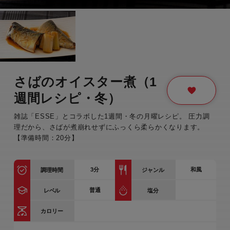
さばのオイスター煮（1
週間レシピ・冬）
雑誌「ESSE」とコラボした1週間・冬の月曜レシピ。 圧力調
理だから、さばが煮崩れせずにふっくら柔らかくなります。
【準備時間：20分】
3
分
和風
調理時間
ジャンル
普通
レベル
塩分
カロリー