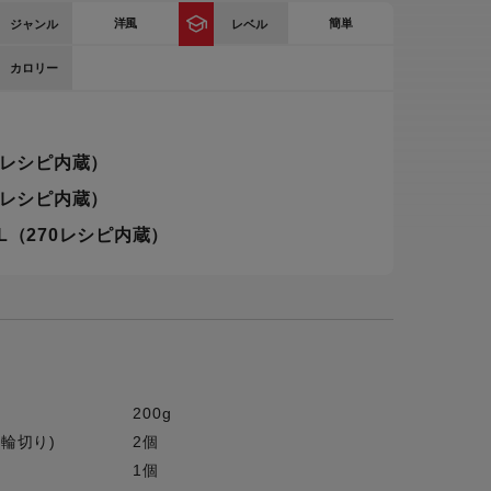
洋風
簡単
ジャンル
レベル
ー
ピックアップ
鍋
カロリー
ランキング
電
アウトレット一覧
0レシピ内蔵）
限定製品
生活家電
0レシピ内蔵）
キャンペーン・特集
ーナー
L（270レシピ内蔵）
品一覧
200g
輪切り)
2個
1個