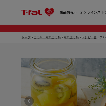
製品情報
オンラインスト
トップ
圧力鍋・電気圧力鍋
電気圧力鍋
レシピ一覧
フル
フライパン・鍋一覧
カスタマーサービストップ
フライパン・
すべてのフライパン・鍋一覧
すべてのフライ
重要なお知らせ
取っ手つきフライパン・鍋一覧
取っ手つきフラ
取っ手のとれるフライパン・鍋一覧
取っ手のとれる
電気ケトル一覧
電気ケトル