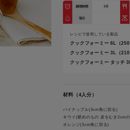
トル
1
分
調理時間
カトラリー一覧
カトラリー
トースター一覧
トースタ
カスタマーハラスメント
電気圧力鍋一覧
電気圧力
塩分
について
圧力鍋
炊飯器一覧
炊飯器
レシピで使用している製品
採用情報
生活家電一覧
生活家
・電気圧力鍋
すべての炊飯器一覧
すべての炊飯器
クックフォーミー 6L（25
すべての生活家電一覧
すべての
クックフォーミー 3L（21
毛玉クリーナー一覧
毛玉クリ
アイロン・衣類スチーマー一覧
アイロン・衣類スチーマー
クックフォーミー タッチ 3
加湿器一覧
加湿器
すべてのアイロン・衣類スチーマー
すべてのアイロン・衣類スチーマー
一覧
衣類スチーマーアイロン兼用タイプ
終売製
衣類スチーマーアイロン兼用タイプ
(2way)
(2way)一覧
材料（4人分）
衣類スチーマー専用タイプ(1way)
衣類スチーマー専用タイプ(1way)一
覧
スチームアイロン
パイナップル(3cm角に切る)
キウイ(硬めのもの 皮をむき2cmの
スチームアイロン一覧
オレンジ(3cm角に切る)