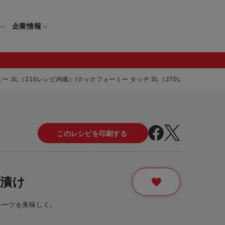
企業情報
 3L（210レシピ内蔵）/クックフォーミー タッチ 3L（270レシピ内蔵））
電
ギフト
取扱説明書
保証について
せ
調理家電
ギフト・プレゼント特集
修理について
わせ
メーカー
ギフトラッピング対象製品一覧
覧
・ブレンダー
部品注文について
漬け
レンダー
セール
ルーツを美味しく。
ロセッサー
セール対象製品一覧
調理器