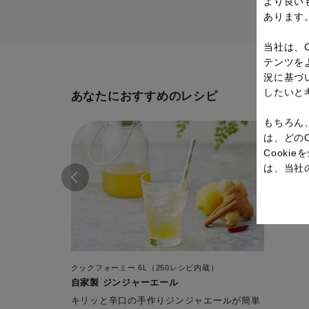
より良い
あります
当社は、
テンツを
況に基づ
したいと
あなたにおすすめのレシピ
もちろん
は、どの
Cook
は、当社
クックフォーミー 6L（250レシピ内蔵）
自家製 ジンジャーエール
キリッと辛口の手作りジンジャエールが簡単