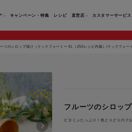
ア
キャンペーン・特集
レシピ
直営店
カスタマーサービス
ーツのシロップ漬け（クックフォーミー 6L（250レシピ内蔵）/クックフォーミー
鍋
よくあるご質問
キッチン用品一覧
キッチン用品
企業情報トップ
直営店情報
お問い合わせ
調理家電一覧
調理家
パン・鍋
製品についてのよくあるご質問
すべてのキッチン用品一覧
すべてのキッチン用品
製品についてのお問い合わ
すべての調理家電一覧
すべての
ティファールについて
直営店限定製品一覧
イパン・鍋
ご購入についてのよくあるご質問
キッチンナイフ(包丁)一覧
キッチンナイフ(包丁)
ご購入についてのお問い合
コーヒーメーカー一覧
コーヒー
ティファールの歴史
フライパン・鍋
ティファール会員に関するよくある
マルチみじん切り器一覧
マルチみじん切り器
ミキサー・ブレンダー一
ミキサー
フルーツのシロップ
ご質問
保存容器一覧
保存容器
ハンドブレンダー一覧
ハンドブ
CM・ブランド動画
ビタミンたっぷり！色とりどりのフ
ドリンクウェア一覧
ドリンクウェア
フードプロセッサー一覧
フードプ
グループセブジャパン
キッチンツール一覧
キッチンツール
卓上IH調理器一覧
卓上IH