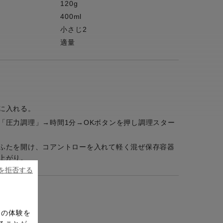
120g
400ml
小さじ2
適量
に入れる。
「圧力調理」→時間1分→OKボタンを押し調理スター
ふたを開け、コアントローを入れて軽く混ぜ保存容器
上がり。
ieを拒否する
ドの体験を