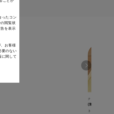
ることが
合ったコン
での閲覧状
広告を表示
が、お客様
必要のない
報に関して
クックフォーミー 6
(無水)ラタトゥ
トマトで煮込む