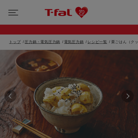
トップ
圧力鍋・電気圧力鍋
電気圧力鍋
レシピ一覧
栗ごはん（クッ