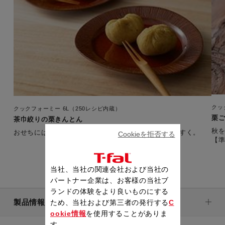
クッ
クックフォーミー 6L（250レシピ内蔵）
栗
茶巾絞りの栗きんとん
秋
おせちには欠かせない栗きんとんは茶巾絞りで分けやすく。
Cookieを拒否する
【準
当社、当社の関連会社および当社の
パートナー企業は、お客様の当社ブ
ランドの体験をより良いものにする
製品情報
ため、当社および第三者の発行する
C
ookie情報
を使用することがありま
す。