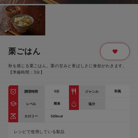
栗ごはん
秋を感じる栗ごはん。栗の甘みと香ばしさに食欲がわきます。
【準備時間：3分】
5
分
和風
調理時間
ジャンル
簡単
レベル
塩分
525kcal
カロリー
レシピで使用している製品